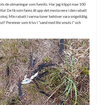
rots de utmaningar som funnits. Har jag klippt max 100
ta! De få som fanns åt upp det mesta nere i den rabatt
a okej. Min rabatt i varma toner behöver vara snigeltålig.
t? Perenner som trivs i ”sand med lite smuts i” och