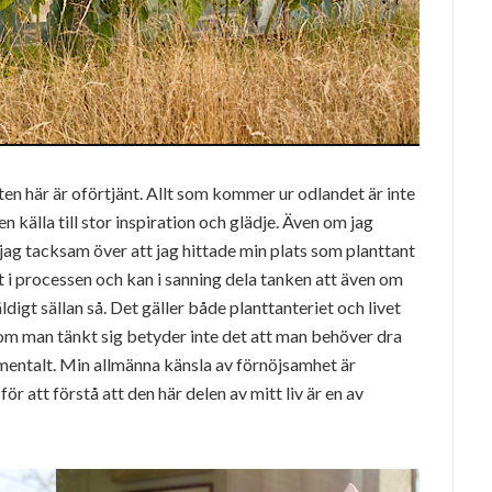
ten här är oförtjänt. Allt som kommer ur odlandet är inte
n källa till stor inspiration och glädje. Även om jag
r jag tacksam över att jag hittade min plats som planttant
t i processen och kan i sanning dela tanken att även om
digt sällan så. Det gäller både planttanteriet och livet
 som man tänkt sig betyder inte det att man behöver dra
 mentalt. Min allmänna känsla av förnöjsamhet är
ör att förstå att den här delen av mitt liv är en av