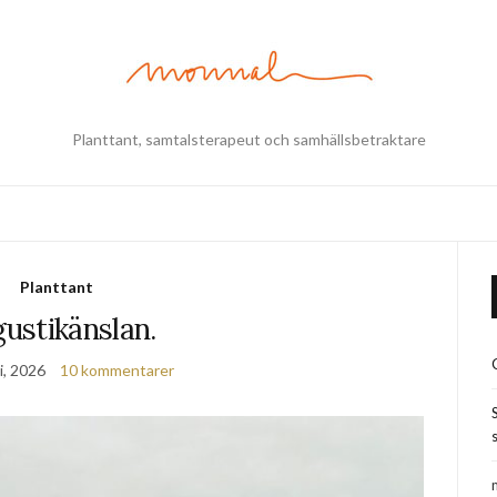
Planttant, samtalsterapeut och samhällsbetraktare
Planttant
ustikänslan.
i, 2026
10 kommentarer
s