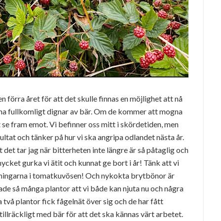
örra året för att det skulle finnas en möjlighet att nå
na fullkomligt dignar av bär. Om de kommer att mogna
tt se fram emot. Vi befinner oss mitt i skördetiden, men
sultat och tänker på hur vi ska angripa odlandet nästa år.
 det tar jag när bitterheten inte längre är så påtaglig och
ycket gurka vi ätit och kunnat ge bort i år! Tänk att vi
aningarna i tomatkuvösen! Och nykokta brytbönor är
nade så många plantor att vi både kan njuta nu och några
två plantor fick fågelnät över sig och de har fått
 tillräckligt med bär för att det ska kännas värt arbetet.