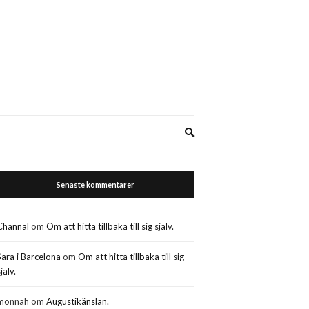
Expand
search
form
Senaste kommentarer
Channal
om
Om att hitta tillbaka till sig själv.
Sara i Barcelona
om
Om att hitta tillbaka till sig
jälv.
monnah
om
Augustikänslan.