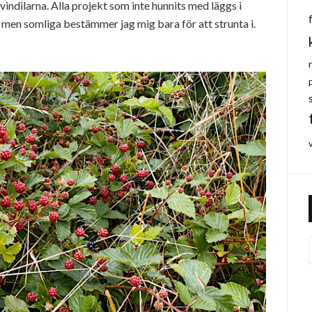
indilarna. Alla projekt som inte hunnits med läggs i
, men somliga bestämmer jag mig bara för att strunta i.