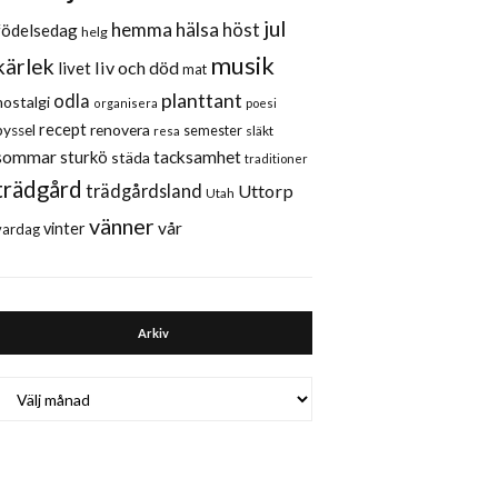
jul
hemma
hälsa
höst
födelsedag
helg
musik
kärlek
liv och död
livet
mat
planttant
odla
nostalgi
organisera
poesi
recept
renovera
pyssel
semester
släkt
resa
sommar
sturkö
tacksamhet
städa
traditioner
trädgård
trädgårdsland
Uttorp
Utah
vänner
vår
vinter
vardag
Arkiv
Arkiv