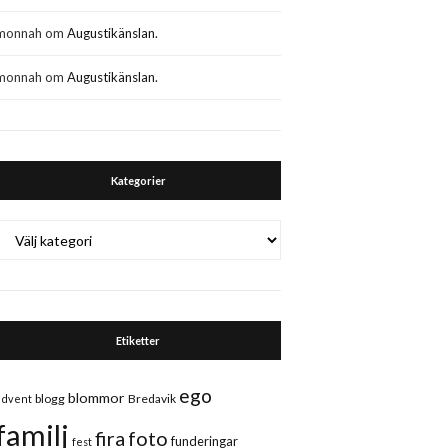
monnah
om
Augustikänslan.
monnah
om
Augustikänslan.
Kategorier
Kategorier
Etiketter
ego
blommor
blogg
Bredavik
advent
familj
fira
foto
funderingar
fest