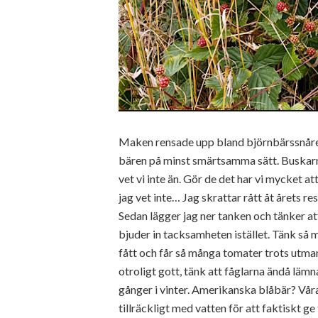
Maken rensade upp bland björnbärssnåren f
bären på minst smärtsamma sätt. Buskar
vet vi inte än. Gör de det har vi mycket a
jag vet inte… Jag skrattar rått åt årets re
Sedan lägger jag ner tanken och tänker att
bjuder in tacksamheten istället. Tänk så m
fått och får så många tomater trots utm
otroligt gott, tänk att fåglarna ändå läm
gånger i vinter. Amerikanska blåbär? Våra 
tillräckligt med vatten för att faktiskt ge