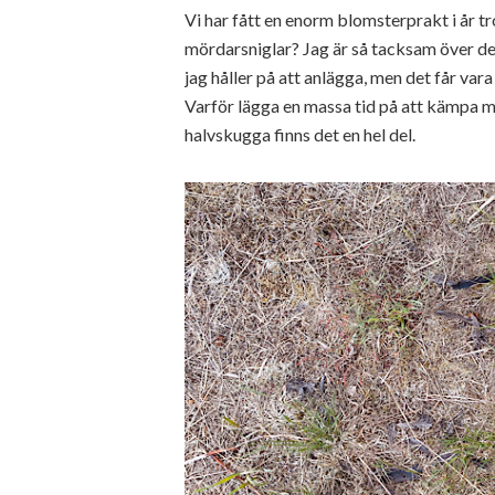
Vi har fått en enorm blomsterprakt i år t
mördarsniglar? Jag är så tacksam över det
jag håller på att anlägga, men det får var
Varför lägga en massa tid på att kämpa mo
halvskugga finns det en hel del.