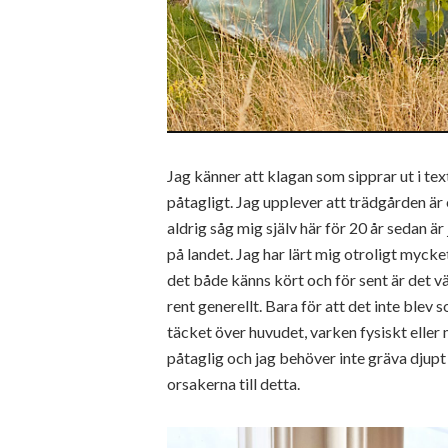
Jag känner att klagan som sipprar ut i tex
påtagligt. Jag upplever att trädgården är e
aldrig såg mig själv här för 20 år sedan ä
på landet. Jag har lärt mig otroligt mycke
det både känns kört och för sent är det väl
rent generellt. Bara för att det inte blev
täcket över huvudet, varken fysiskt eller
påtaglig och jag behöver inte gräva djupt f
orsakerna till detta.