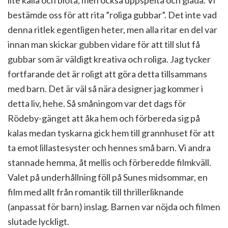
lite kalla och blöta, men också uppspelta och glada. Vi
bestämde oss för att rita ”roliga gubbar”. Det inte vad
denna ritlek egentligen heter, men alla ritar en del var
innan man skickar gubben vidare för att till slut få
gubbar som är väldigt kreativa och roliga. Jag tycker
fortfarande det är roligt att göra detta tillsammans
med barn. Det är väl så nära designer jag kommer i
detta liv, hehe. Så småningom var det dags för
Rödeby-gänget att åka hem och förbereda sig på
kalas medan tyskarna gick hem till grannhuset för att
ta emot lillastesyster och hennes små barn. Vi andra
stannade hemma, åt mellis och förberedde filmkväll.
Valet på underhållning föll på Sunes midsommar, en
film med allt från romantik till thrillerliknande
(anpassat för barn) inslag. Barnen var nöjda och filmen
slutade lyckligt.