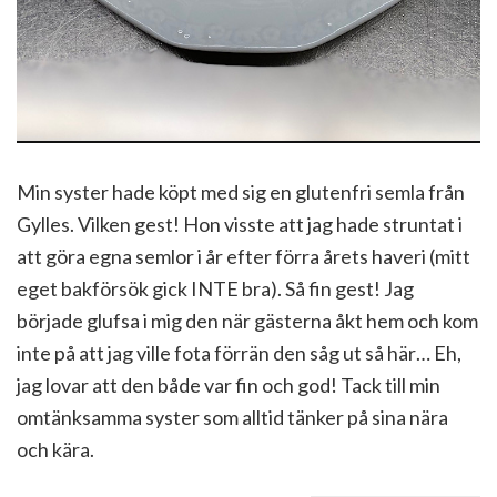
Min syster hade köpt med sig en glutenfri semla från
Gylles. Vilken gest! Hon visste att jag hade struntat i
att göra egna semlor i år efter förra årets haveri (mitt
eget bakförsök gick INTE bra). Så fin gest! Jag
började glufsa i mig den när gästerna åkt hem och kom
inte på att jag ville fota förrän den såg ut så här… Eh,
jag lovar att den både var fin och god! Tack till min
omtänksamma syster som alltid tänker på sina nära
och kära.