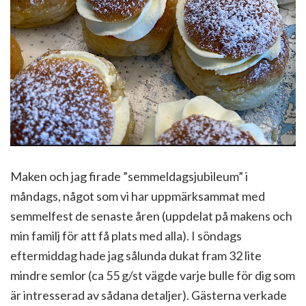
Maken och jag firade ”semmeldagsjubileum” i
måndags, något som vi har uppmärksammat med
semmelfest de senaste åren (uppdelat på makens och
min familj för att få plats med alla). I söndags
eftermiddag hade jag sålunda dukat fram 32 lite
mindre semlor (ca 55 g/st vägde varje bulle för dig som
är intresserad av sådana detaljer). Gästerna verkade