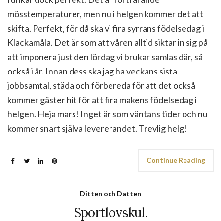
mösstemperaturer, men nu i helgen kommer det att
skifta. Perfekt, för då ska vi fira syrrans födelsedag i
Klackamåla. Det är som att våren alltid siktar in sig på
att imponera just den lördag vi brukar samlas där, så
också i år. Innan dess ska jag ha veckans sista
jobbsamtal, städa och förbereda för att det också
kommer gäster hit för att fira makens födelsedag i
helgen. Heja mars! Inget är som väntans tider och nu
kommer snart själva levererandet. Trevlig helg!
Continue Reading
Ditten och Datten
Sportlovskul.