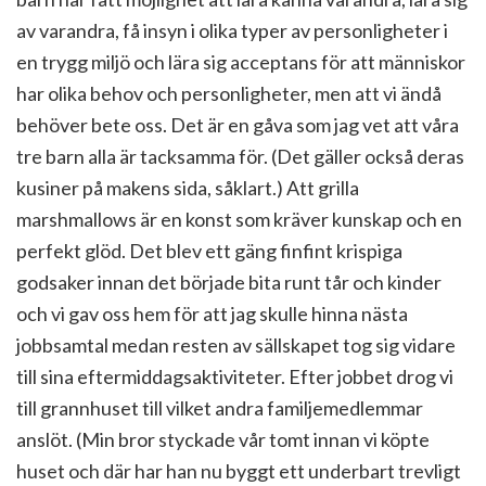
av varandra, få insyn i olika typer av personligheter i
en trygg miljö och lära sig acceptans för att människor
har olika behov och personligheter, men att vi ändå
behöver bete oss. Det är en gåva som jag vet att våra
tre barn alla är tacksamma för. (Det gäller också deras
kusiner på makens sida, såklart.) Att grilla
marshmallows är en konst som kräver kunskap och en
perfekt glöd. Det blev ett gäng finfint krispiga
godsaker innan det började bita runt tår och kinder
och vi gav oss hem för att jag skulle hinna nästa
jobbsamtal medan resten av sällskapet tog sig vidare
till sina eftermiddagsaktiviteter. Efter jobbet drog vi
till grannhuset till vilket andra familjemedlemmar
anslöt. (Min bror styckade vår tomt innan vi köpte
huset och där har han nu byggt ett underbart trevligt