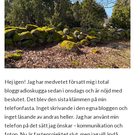
Hej igen! Jag har medvetet försatt mig i total
bloggradioskugga sedan i onsdags och är nöjd med
beslutet. Det blev den sista klämmen på min
telefonfasta. Inget skrivande i den egna bloggen och
inget läsande av andras heller. Jag har använt min
telefon på det sätt jag önskar – kommunikation och
foton. Nu är fasteprojektet slut, men jag vill ändå