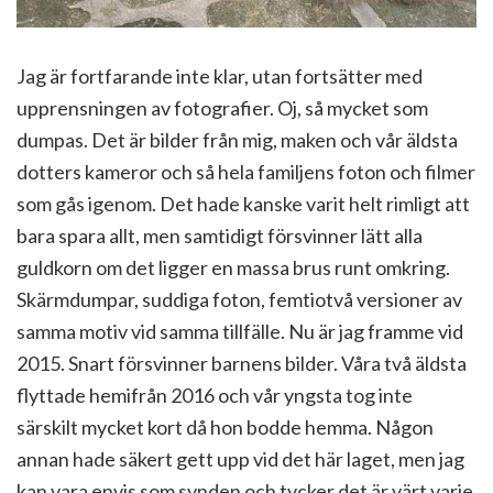
Jag är fortfarande inte klar, utan fortsätter med
upprensningen av fotografier. Oj, så mycket som
dumpas. Det är bilder från mig, maken och vår äldsta
dotters kameror och så hela familjens foton och filmer
som gås igenom. Det hade kanske varit helt rimligt att
bara spara allt, men samtidigt försvinner lätt alla
guldkorn om det ligger en massa brus runt omkring.
Skärmdumpar, suddiga foton, femtiotvå versioner av
samma motiv vid samma tillfälle. Nu är jag framme vid
2015. Snart försvinner barnens bilder. Våra två äldsta
flyttade hemifrån 2016 och vår yngsta tog inte
särskilt mycket kort då hon bodde hemma. Någon
annan hade säkert gett upp vid det här laget, men jag
kan vara envis som synden och tycker det är värt varje