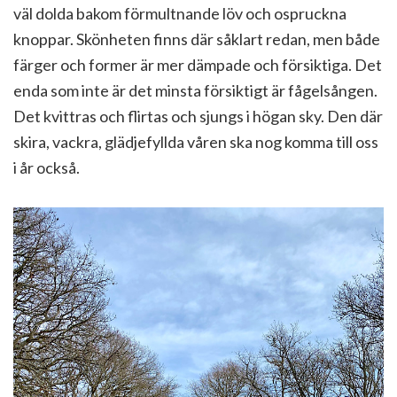
väl dolda bakom förmultnande löv och ospruckna
knoppar. Skönheten finns där såklart redan, men både
färger och former är mer dämpade och försiktiga. Det
enda som inte är det minsta försiktigt är fågelsången.
Det kvittras och flirtas och sjungs i högan sky. Den där
skira, vackra, glädjefyllda våren ska nog komma till oss
i år också.