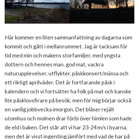
Här kommer en liten sammanfattning av dagarna som
kommit och gått i mellanrummet. Jag är tacksam för
tid med min och makens storfamiljer, med yngsta
dottern och hennes man, god mat, vackra
naturupplevelser, utflykter, påskkonsert/mässa och
ett riktigt aprilväder. Det är fortfarande påsk i
kalendern och vi fortsätter ha folk på mat och kanske
lite påsklovsfirare på besök, men för mig börjar också
en vanlig jobbvecka imorgon. Det blåser rejält
utomhus och molnen drar förbi över himlen som hade
de eld i baken. Det står att vi har 23-24 m/s i byarna,
men det är visst ingenting jämfört med vad de har på