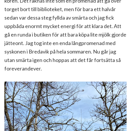
kören. Det räknas inte som en promenad att gå över
torget bort till biblioteket, men för bara ett halvår
sedan var dessa steg fyllda av smärta och jag fick
uppbåda enormt mycket energi för att klara det. Att
gå en runda i butiken för att bara köpa lite mjölk gjorde
jätteont. Jag tog inte en enda långpromenad med
syskonen i Bredavik på hela sommaren. Nu går jag
utan smärta igen och hoppas att det får fortsätta så
foreverandever.