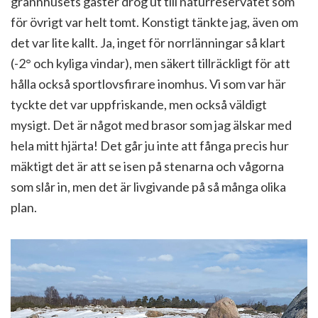
grannhusets gäster drog ut till naturreservatet som
för övrigt var helt tomt. Konstigt tänkte jag, även om
det var lite kallt. Ja, inget för norrlänningar så klart
(-2° och kyliga vindar), men säkert tillräckligt för att
hålla också sportlovsfirare inomhus. Vi som var här
tyckte det var uppfriskande, men också väldigt
mysigt. Det är något med brasor som jag älskar med
hela mitt hjärta! Det går ju inte att fånga precis hur
mäktigt det är att se isen på stenarna och vågorna
som slår in, men det är livgivande på så många olika
plan.