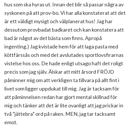
hus som ska hyras ut. Innan det blir så passar några av
syskonen på att prov-bo. Vi har alla konstaterat att det
är ett väldigt mysigt och välplanerat hus! Jag har
dessutom provbadat badkaret och kan konstatera att
bad är något av det bästa som finns. Apropå
ingenting.) Jag kvistade hem för att laga pasta med
köttfärssås och med det avslutades sportlovsfirarnas
vistelse hos oss. De hade enligt utsago haft det roligt
precis som jag själv. Älskar att mitt årsord FRÖJD
påminner mig om att verkligen ta tillvara på allt fint i
livet som ligger uppdukat till mig. Jag är tacksam för
att påminnelsen redan har gjort mental skillnad för
mig och tänker att det är lite ovanligt att jag prickar in
två ”jättebra” ord på raken. MEN, jag tar tacksamt
emot.