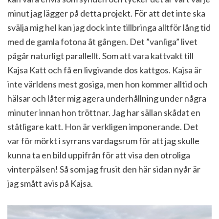
minut jag lägger på detta projekt. För att det inte ska
svälja mig hel kan jag dock inte tillbringa alltför lång tid
med de gamla fotona åt gången. Det ”vanliga” livet
pågår naturligt parallellt. Som att vara kattvakt till
Kajsa Katt och få en livgivande dos kattgos. Kajsa är
inte världens mest gosiga, men hon kommer alltid och
hälsar och låter mig agera underhållning under några
minuter innan hon tröttnar. Jag har sällan skådat en
ståtligare katt. Hon är verkligen imponerande. Det
var för mörkt i syrrans vardagsrum för att jag skulle
kunna ta en bild uppifrån för att visa den otroliga
vinterpälsen! Så som jag frusit den här sidan nyår är
jag smått avis på Kajsa.