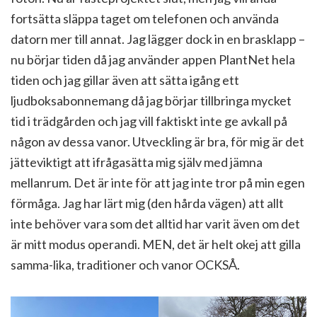
fortsätta släppa taget om telefonen och använda
datorn mer till annat. Jag lägger dock in en brasklapp –
nu börjar tiden då jag använder appen PlantNet hela
tiden och jag gillar även att sätta igång ett
ljudboksabonnemang då jag börjar tillbringa mycket
tid i trädgården och jag vill faktiskt inte ge avkall på
någon av dessa vanor. Utveckling är bra, för mig är det
jätteviktigt att ifrågasätta mig själv med jämna
mellanrum. Det är inte för att jag inte tror på min egen
förmåga. Jag har lärt mig (den hårda vägen) att allt
inte behöver vara som det alltid har varit även om det
är mitt modus operandi. MEN, det är helt okej att gilla
samma-lika, traditioner och vanor OCKSÅ.