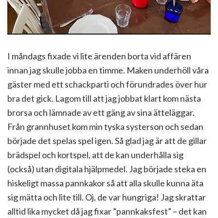
I måndags fixade vi lite ärenden borta vid affären
innan jag skulle jobba en timme. Maken underhöll våra
gäster med ett schackparti och förundrades över hur
bra det gick. Lagom till att jag jobbat klart kom nästa
brorsa och lämnade av ett gäng av sina ätteläggar.
Från grannhuset kom min tyska systerson och sedan
började det spelas spel igen. Så glad jag är att de gillar
brädspel och kortspel, att de kan underhålla sig
(också) utan digitala hjälpmedel. Jag började steka en
hiskeligt massa pannkakor så att alla skulle kunna äta
sig mätta och lite till. Oj, de var hungriga! Jag skrattar
alltid lika mycket då jag fixar ”pannkaksfest” – det kan