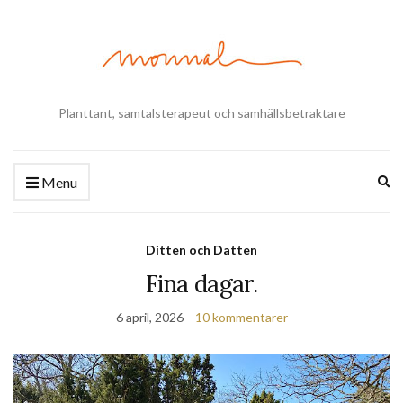
Planttant, samtalsterapeut och samhällsbetraktare
Ex
Menu
se
fo
Ditten och Datten
Fina dagar.
6 april, 2026
10 kommentarer