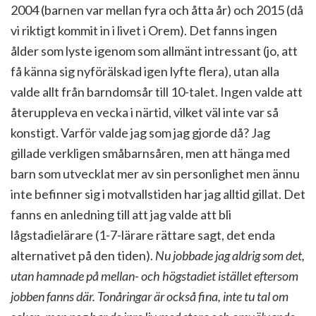
2004 (barnen var mellan fyra och åtta år) och 2015 (då
vi riktigt kommit in i livet i Orem). Det fanns ingen
ålder som lyste igenom som allmänt intressant (jo, att
få känna sig nyförälskad igen lyfte flera), utan alla
valde allt från barndomsår till 10-talet. Ingen valde att
återuppleva en vecka i närtid, vilket väl inte var så
konstigt. Varför valde jag som jag gjorde då? Jag
gillade verkligen småbarnsåren, men att hänga med
barn som utvecklat mer av sin personlighet men ännu
inte befinner sig i motvallstiden har jag alltid gillat. Det
fanns en anledning till att jag valde att bli
lågstadielärare (1-7-lärare rättare sagt, det enda
alternativet på den tiden).
Nu jobbade jag aldrig som det,
utan hamnade på mellan- och högstadiet istället eftersom
jobben fanns där. Tonåringar är också fina, inte tu tal om