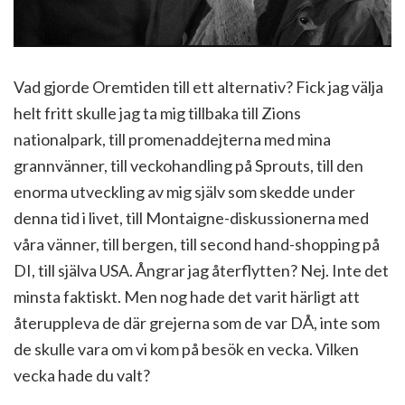
Vad gjorde Oremtiden till ett alternativ? Fick jag välja
helt fritt skulle jag ta mig tillbaka till Zions
nationalpark, till promenaddejterna med mina
grannvänner, till veckohandling på Sprouts, till den
enorma utveckling av mig själv som skedde under
denna tid i livet, till Montaigne-diskussionerna med
våra vänner, till bergen, till second hand-shopping på
DI, till själva USA. Ångrar jag återflytten? Nej. Inte det
minsta faktiskt. Men nog hade det varit härligt att
återuppleva de där grejerna som de var DÅ, inte som
de skulle vara om vi kom på besök en vecka. Vilken
vecka hade du valt?