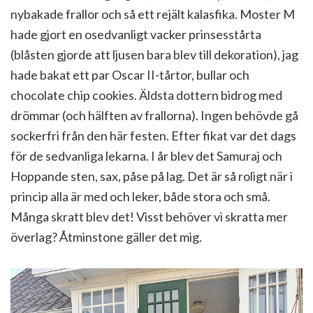
nybakade frallor och så ett rejält kalasfika. Moster M
hade gjort en osedvanligt vacker prinsesstårta
(blåsten gjorde att ljusen bara blev till dekoration), jag
hade bakat ett par Oscar II-tårtor, bullar och
chocolate chip cookies. Äldsta dottern bidrog med
drömmar (och hälften av frallorna). Ingen behövde gå
sockerfri från den här festen. Efter fikat var det dags
för de sedvanliga lekarna. I år blev det Samuraj och
Hoppande sten, sax, påse på lag. Det är så roligt när i
princip alla är med och leker, både stora och små.
Många skratt blev det! Visst behöver vi skratta mer
överlag? Åtminstone gäller det mig.