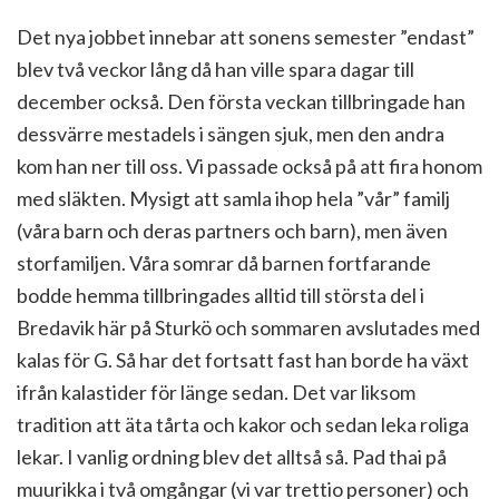
Det nya jobbet innebar att sonens semester ”endast”
blev två veckor lång då han ville spara dagar till
december också. Den första veckan tillbringade han
dessvärre mestadels i sängen sjuk, men den andra
kom han ner till oss. Vi passade också på att fira honom
med släkten. Mysigt att samla ihop hela ”vår” familj
(våra barn och deras partners och barn), men även
storfamiljen. Våra somrar då barnen fortfarande
bodde hemma tillbringades alltid till största del i
Bredavik här på Sturkö och sommaren avslutades med
kalas för G. Så har det fortsatt fast han borde ha växt
ifrån kalastider för länge sedan. Det var liksom
tradition att äta tårta och kakor och sedan leka roliga
lekar. I vanlig ordning blev det alltså så. Pad thai på
muurikka i två omgångar (vi var trettio personer) och