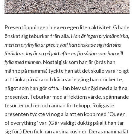
Presentöppningen blev en egen liten aktivitet. G hade
önskat sig teburkar från alla.
Han är ingen prylmänniska,
men en prylhylla är precis vad han önskade sig från sina
föräldrar. Jag är nu på jakt efter en fin sådan som han vill
fylla med minnen.
Nostalgisk som han är (brås han
månne på mamma) tyckte han att det skulle vara roligt
att tänka på nära och kära varje gång han dricker te,
något som han gör ofta. Han blev så nöjd med alla fina
presenter. Teburkar med affektionsvärde, spännande
tesorter och en och annan fin tekopp. Roligaste
presenten tyckte vi nog alla att en kopp med ”Queen
of everything” var. (G är väldigt duktig på allt han tar
sig för.) Den fick han av sina kusiner. Deras mamma lät