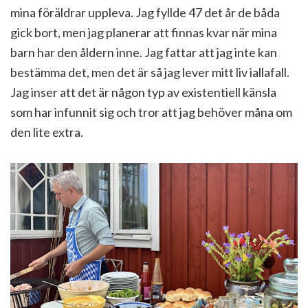
mina föräldrar uppleva. Jag fyllde 47 det år de båda
gick bort, men jag planerar att finnas kvar när mina
barn har den åldern inne. Jag fattar att jag inte kan
bestämma det, men det är så jag lever mitt liv iallafall.
Jag inser att det är någon typ av existentiell känsla
som har infunnit sig och tror att jag behöver måna om
den lite extra.