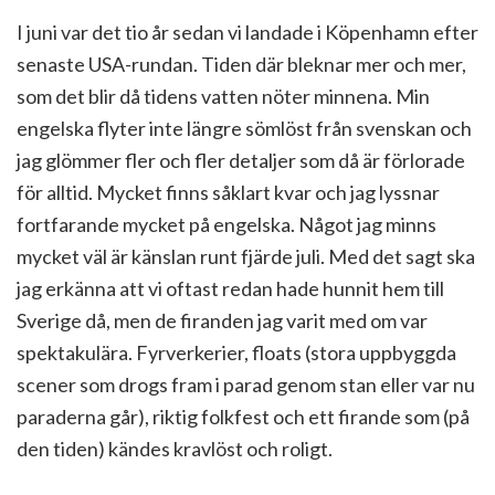
I juni var det tio år sedan vi landade i Köpenhamn efter
senaste USA-rundan. Tiden där bleknar mer och mer,
som det blir då tidens vatten nöter minnena. Min
engelska flyter inte längre sömlöst från svenskan och
jag glömmer fler och fler detaljer som då är förlorade
för alltid. Mycket finns såklart kvar och jag lyssnar
fortfarande mycket på engelska. Något jag minns
mycket väl är känslan runt fjärde juli. Med det sagt ska
jag erkänna att vi oftast redan hade hunnit hem till
Sverige då, men de firanden jag varit med om var
spektakulära. Fyrverkerier, floats (stora uppbyggda
scener som drogs fram i parad genom stan eller var nu
paraderna går), riktig folkfest och ett firande som (på
den tiden) kändes kravlöst och roligt.