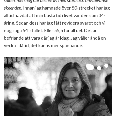
saken, men nog har de inre liv med stora och omvälvande
skeenden.
Innan jag hamnade över 50-strecket har jag
alltid hävdat att min bästa tid i livet var den som 34-
åring. Sedan dess har jag fått revidera svaret och vill
nog säga 54 istället. Eller 55,5 för all del. Det är
befriande att vara där jag är idag. Jag väljer ändå en
vecka i dåtid, det känns mer spännande.