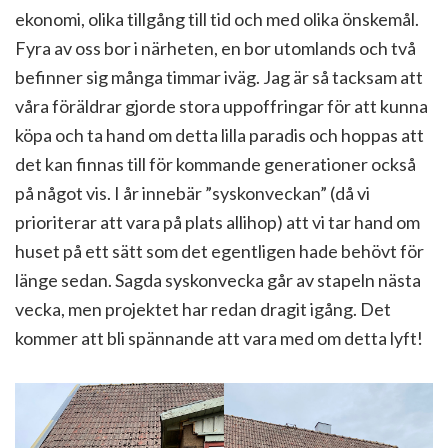
ekonomi, olika tillgång till tid och med olika önskemål.
Fyra av oss bor i närheten, en bor utomlands och två
befinner sig många timmar iväg. Jag är så tacksam att
våra föräldrar gjorde stora uppoffringar för att kunna
köpa och ta hand om detta lilla paradis och hoppas att
det kan finnas till för kommande generationer också
på något vis. I år innebär ”syskonveckan” (då vi
prioriterar att vara på plats allihop) att vi tar hand om
huset på ett sätt som det egentligen hade behövt för
länge sedan. Sagda syskonvecka går av stapeln nästa
vecka, men projektet har redan dragit igång. Det
kommer att bli spännande att vara med om detta lyft!