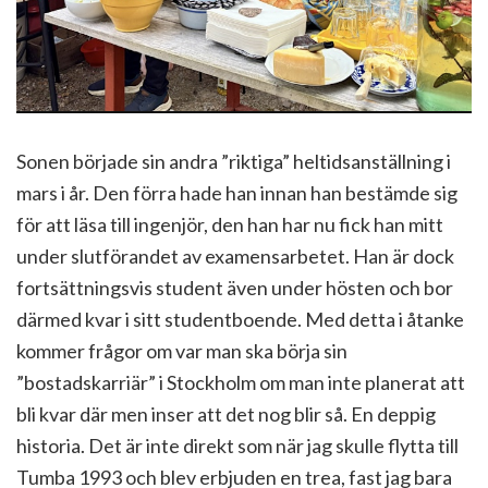
Sonen började sin andra ”riktiga” heltidsanställning i
mars i år. Den förra hade han innan han bestämde sig
för att läsa till ingenjör, den han har nu fick han mitt
under slutförandet av examensarbetet. Han är dock
fortsättningsvis student även under hösten och bor
därmed kvar i sitt studentboende. Med detta i åtanke
kommer frågor om var man ska börja sin
”bostadskarriär” i Stockholm om man inte planerat att
bli kvar där men inser att det nog blir så. En deppig
historia. Det är inte direkt som när jag skulle flytta till
Tumba 1993 och blev erbjuden en trea, fast jag bara