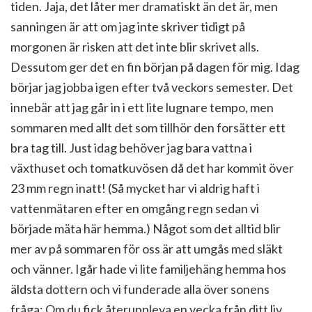
tiden. Jaja, det låter mer dramatiskt än det är, men
sanningen är att om jag inte skriver tidigt på
morgonen är risken att det inte blir skrivet alls.
Dessutom ger det en fin början på dagen för mig. Idag
börjar jag jobba igen efter två veckors semester. Det
innebär att jag går in i ett lite lugnare tempo, men
sommaren med allt det som tillhör den forsätter ett
bra tag till. Just idag behöver jag bara vattna i
växthuset och tomatkuvösen då det har kommit över
23 mm regn inatt! (Så mycket har vi aldrig haft i
vattenmätaren efter en omgång regn sedan vi
började mäta här hemma.) Något som det alltid blir
mer av på sommaren för oss är att umgås med släkt
och vänner. Igår hade vi lite familjehäng hemma hos
äldsta dottern och vi funderade alla över sonens
fråga; Om du fick återuppleva en vecka från ditt liv,