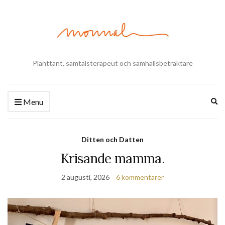
Planttant, samtalsterapeut och samhällsbetraktare
Ex
Menu
se
fo
Ditten och Datten
Krisande mamma.
2 augusti, 2026
6 kommentarer