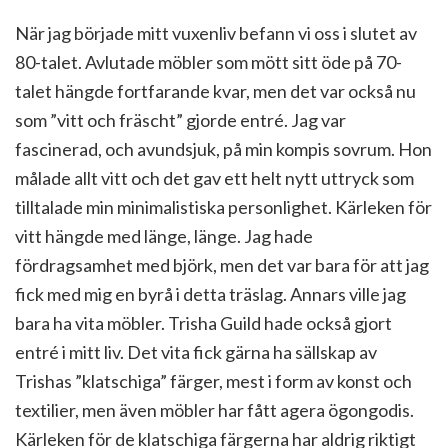
När jag började mitt vuxenliv befann vi oss i slutet av
80-talet. Avlutade möbler som mött sitt öde på 70-
talet hängde fortfarande kvar, men det var också nu
som ”vitt och fräscht” gjorde entré. Jag var
fascinerad, och avundsjuk, på min kompis sovrum. Hon
målade allt vitt och det gav ett helt nytt uttryck som
tilltalade min minimalistiska personlighet. Kärleken för
vitt hängde med länge, länge. Jag hade
fördragsamhet med björk, men det var bara för att jag
fick med mig en byrå i detta träslag. Annars ville jag
bara ha vita möbler. Trisha Guild hade också gjort
entré i mitt liv. Det vita fick gärna ha sällskap av
Trishas ”klatschiga” färger, mest i form av konst och
textilier, men även möbler har fått agera ögongodis.
Kärleken för de klatschiga färgerna har aldrig riktigt