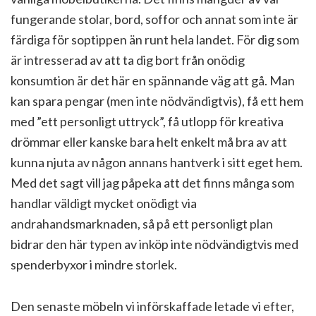
fungerande stolar, bord, soffor och annat som inte är
färdiga för soptippen än runt hela landet. För dig som
är intresserad av att ta dig bort från onödig
konsumtion är det här en spännande väg att gå. Man
kan spara pengar (men inte nödvändigtvis), få ett hem
med ”ett personligt uttryck”, få utlopp för kreativa
drömmar eller kanske bara helt enkelt må bra av att
kunna njuta av någon annans hantverk i sitt eget hem.
Med det sagt vill jag påpeka att det finns många som
handlar väldigt mycket onödigt via
andrahandsmarknaden, så på ett personligt plan
bidrar den här typen av inköp inte nödvändigtvis med
spenderbyxor i mindre storlek.
Den senaste möbeln vi införskaffade letade vi efter,