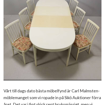
Vårt till dags dato bästa möbelfynd är Carl Malmsten-
möblemanget som vi ropade in på Sikö Auktioner förra
året. Det var i fint skick rent bruksmässigt, men vi