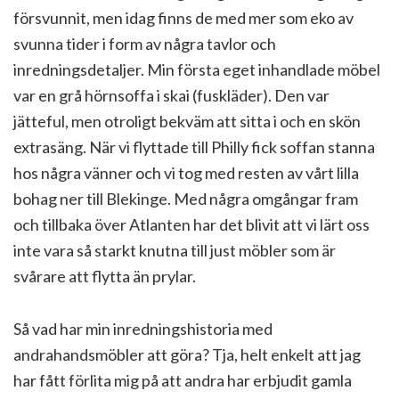
försvunnit, men idag finns de med mer som eko av
svunna tider i form av några tavlor och
inredningsdetaljer. Min första eget inhandlade möbel
var en grå hörnsoffa i skai (fuskläder). Den var
jätteful, men otroligt bekväm att sitta i och en skön
extrasäng. När vi flyttade till Philly fick soffan stanna
hos några vänner och vi tog med resten av vårt lilla
bohag ner till Blekinge. Med några omgångar fram
och tillbaka över Atlanten har det blivit att vi lärt oss
inte vara så starkt knutna till just möbler som är
svårare att flytta än prylar.
Så vad har min inredningshistoria med
andrahandsmöbler att göra? Tja, helt enkelt att jag
har fått förlita mig på att andra har erbjudit gamla