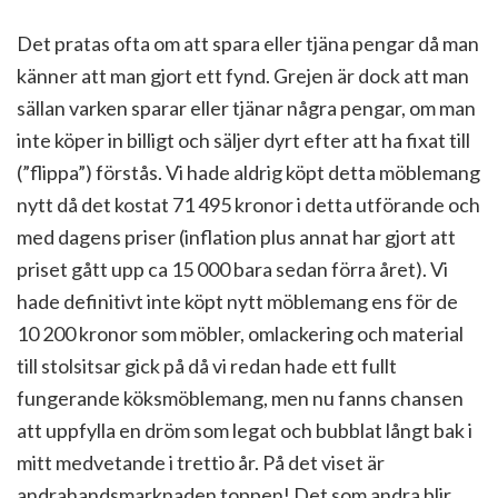
Det pratas ofta om att spara eller tjäna pengar då man
känner att man gjort ett fynd. Grejen är dock att man
sällan varken sparar eller tjänar några pengar, om man
inte köper in billigt och säljer dyrt efter att ha fixat till
(”flippa”) förstås. Vi hade aldrig köpt detta möblemang
nytt då det kostat 71 495 kronor i detta utförande och
med dagens priser (inflation plus annat har gjort att
priset gått upp ca 15 000 bara sedan förra året). Vi
hade definitivt inte köpt nytt möblemang ens för de
10 200 kronor som möbler, omlackering och material
till stolsitsar gick på då vi redan hade ett fullt
fungerande köksmöblemang, men nu fanns chansen
att uppfylla en dröm som legat och bubblat långt bak i
mitt medvetande i trettio år. På det viset är
andrahandsmarknaden toppen! Det som andra blir