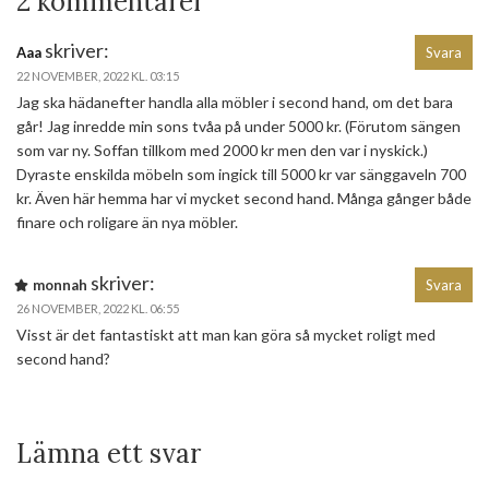
2 kommentarer
skriver:
Aaa
Svara
22 NOVEMBER, 2022 KL. 03:15
Jag ska hädanefter handla alla möbler i second hand, om det bara
går! Jag inredde min sons tvåa på under 5000 kr. (Förutom sängen
som var ny. Soffan tillkom med 2000 kr men den var i nyskick.)
Dyraste enskilda möbeln som ingick till 5000 kr var sänggaveln 700
kr. Även här hemma har vi mycket second hand. Många gånger både
finare och roligare än nya möbler.
skriver:
monnah
Svara
26 NOVEMBER, 2022 KL. 06:55
Visst är det fantastiskt att man kan göra så mycket roligt med
second hand?
Lämna ett svar