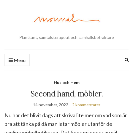
Planttant, samtalsterapeut och samhällsbetraktare
Ex
Menu
se
fo
Hus och Hem
Second hand, möbler.
14 november, 2022
2 kommentarer
Nu har det blivit dags att skriva lite mer om vad som är
bra att tänka på då man letar möbler utanför de
vanliga möbelbutikerna. Det finns mängder av väl