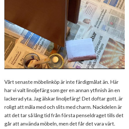
Vårt senaste möbelinköp är inte färdigmålat än. Här
har vi valt linoljefärg som ger en annan ytfinish än en
lackerad yta. Jag älskar linoljefärg! Det doftar gott, är
roligt att måla med och slits med charm. Nackdelen är
att det tar så lång tid från första penseldraget tills det
går att använda möbeln, men det får det vara värt.