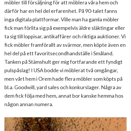
möbler till försäljning för att möblera våra hem och
därför har en hel del erfarenhet. På 90-talet fanns
inga digitala plattformar. Ville man ha gamla möbler
fick man förlita sig på exempelvis äldre släktingar eller
ta sig till loppisar, antikaffärer och riktiga auktioner. Vi
fick möbler framförallt av svärmor, men köpte även en
hel del på ett favoritsecondhandställe i Småland.
Tanken på Stämshult ger mig fortfarande ett fyndigt
pulspåslag! I USA bodde vi möblerat två omgångar,
men vårt hem i Orem hade flera möbler som köpts på
bl.a. Goodwill, yard sales och konkurslager. Några av
dem fick följa med hem, annat bor kanske hemma hos
någon annan numera.