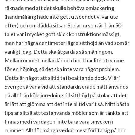
räknade med att det skulle behöva omlackering
(handmålning hade inte gett utseendet vi var ute
efter) och omklädda sitsar. Stolarna som är från 50-
talet var i mycket gott skick konstruktionsmässigt,
men har några centimeter lägre sitthöjd än vad som är
vanligt idag. Detta ska åtgärdas så småningom.
Mellanrummet mellan lår och bord har lite utrymme
för en höjning, så det ska inte vara något problem.
Detta är något att alltid ta i beaktande dock. Vi är i
Sverige så vana vid att standardiserade mått används
på allt från köksinredning till sitthöjd på stolar att det
är lätt att glömma att det inte alltid varit så. Mitt bästa
tips är alltså att testanvända möbler som är tänkta att
finnas med i vardagen, inte bara vara smycken i
rummet. Allt för många verkar mest förlita sig på hur