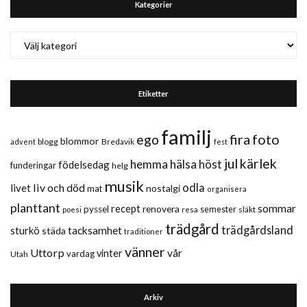
Kategorier
Kategorier
Etiketter
familj
fira
foto
ego
blommor
blogg
Bredavik
advent
fest
jul
kärlek
hemma
hälsa
höst
födelsedag
funderingar
helg
musik
liv och död
odla
livet
nostalgi
mat
organisera
planttant
sommar
recept
renovera
pyssel
semester
släkt
poesi
resa
trädgård
trädgårdsland
sturkö
tacksamhet
städa
traditioner
vänner
Uttorp
vår
vinter
vardag
Utah
Arkiv