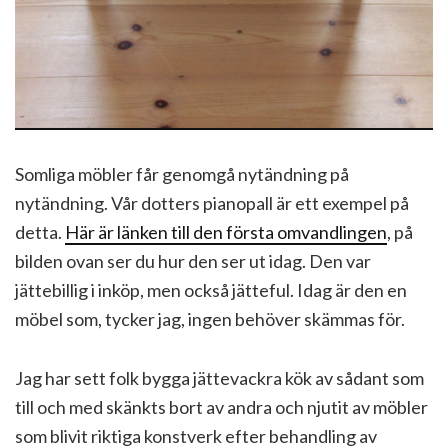
Somliga möbler får genomgå nytändning på
nytändning. Vår dotters pianopall är ett exempel på
detta.
Här är länken till den första omvandlingen
, på
bilden ovan ser du hur den ser ut idag. Den var
jättebillig i inköp, men också jätteful. Idag är den en
möbel som, tycker jag, ingen behöver skämmas för.
Jag har sett folk bygga jättevackra kök av sådant som
till och med skänkts bort av andra och njutit av möbler
som blivit riktiga konstverk efter behandling av