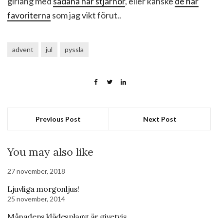
girlang med
sådana här stjärnor
, eller kanske
de här
favoriterna
som jag vikt förut..
advent
jul
pyssla
Previous Post
Next Post
You may also like
27 november, 2018
Ljuvliga morgonljus!
25 november, 2014
Månadens klädesplagg är givetvis…