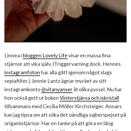
Linnea i
bloggen Lovely Life
visar en massa fina
stjärnor att vika själv. (Triggervarning dock. Hennes
instagramfoton
har alla gått igenom något slags
sepiafilter.) Jennie Lantz ägnar mycket av sitt
instagramkonto
@vitanyanser
åt olika pyssel. Nu har
hon också gett ut boken
Vinterstjärna och iskristall
tillsammans med Cecilia Möller Kirchsteiger. Annars
kan jag tipsa om att söka det oändliga sajberspejset på
origamistjärnor. Har en tanke på att göra en lång