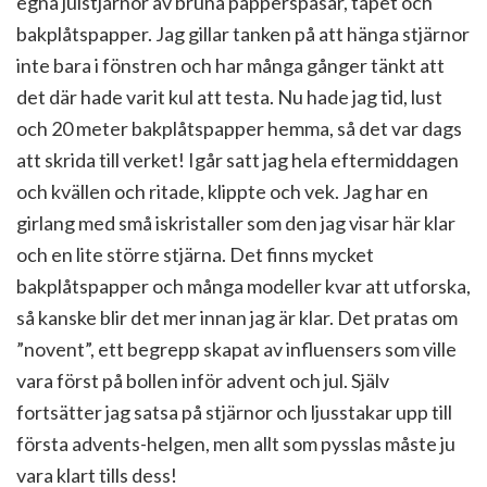
egna julstjärnor av bruna papperspåsar, tapet och
bakplåtspapper. Jag gillar tanken på att hänga stjärnor
inte bara i fönstren och har många gånger tänkt att
det där hade varit kul att testa. Nu hade jag tid, lust
och 20 meter bakplåtspapper hemma, så det var dags
att skrida till verket! Igår satt jag hela eftermiddagen
och kvällen och ritade, klippte och vek. Jag har en
girlang med små iskristaller som den jag visar här klar
och en lite större stjärna. Det finns mycket
bakplåtspapper och många modeller kvar att utforska,
så kanske blir det mer innan jag är klar. Det pratas om
”novent”, ett begrepp skapat av influensers som ville
vara först på bollen inför advent och jul. Själv
fortsätter jag satsa på stjärnor och ljusstakar upp till
första advents-helgen, men allt som pysslas måste ju
vara klart tills dess!