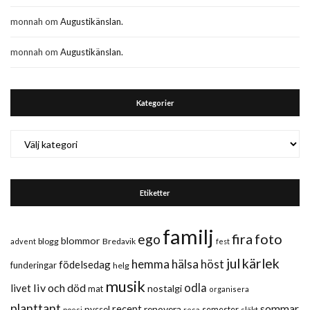
monnah
om
Augustikänslan.
monnah
om
Augustikänslan.
Kategorier
Kategorier
Etiketter
familj
fira
foto
ego
blommor
blogg
Bredavik
advent
fest
jul
kärlek
hemma
hälsa
höst
födelsedag
funderingar
helg
musik
liv och död
odla
livet
nostalgi
mat
organisera
planttant
sommar
recept
renovera
pyssel
semester
släkt
poesi
resa