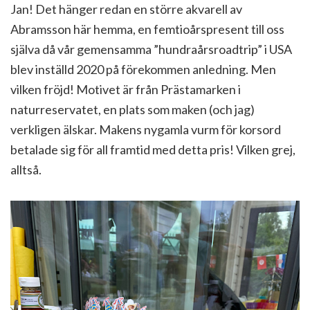
Jan! Det hänger redan en större akvarell av
Abramsson här hemma, en femtioårspresent till oss
själva då vår gemensamma ”hundraårsroadtrip” i USA
blev inställd 2020 på förekommen anledning. Men
vilken fröjd! Motivet är från Prästamarken i
naturreservatet, en plats som maken (och jag)
verkligen älskar. Makens nygamla vurm för korsord
betalade sig för all framtid med detta pris! Vilken grej,
alltså.