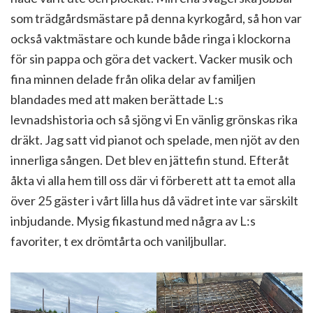
som trädgårdsmästare på denna kyrkogård, så hon var
också vaktmästare och kunde både ringa i klockorna
för sin pappa och göra det vackert. Vacker musik och
fina minnen delade från olika delar av familjen
blandades med att maken berättade L:s
levnadshistoria och så sjöng vi En vänlig grönskas rika
dräkt. Jag satt vid pianot och spelade, men njöt av den
innerliga sången. Det blev en jättefin stund. Efteråt
åkta vi alla hem till oss där vi förberett att ta emot alla
över 25 gäster i vårt lilla hus då vädret inte var särskilt
inbjudande. Mysig fikastund med några av L:s
favoriter, t ex drömtårta och vaniljbullar.