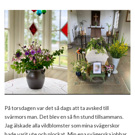
På torsdagen var det så dags att ta avsked till
svärmors man. Det blev en så fin stund tillsammans.
Jag älskade alla vildblomster som mina svägerskor
hade varit ute och plockat. Min ena svägerska jobbar