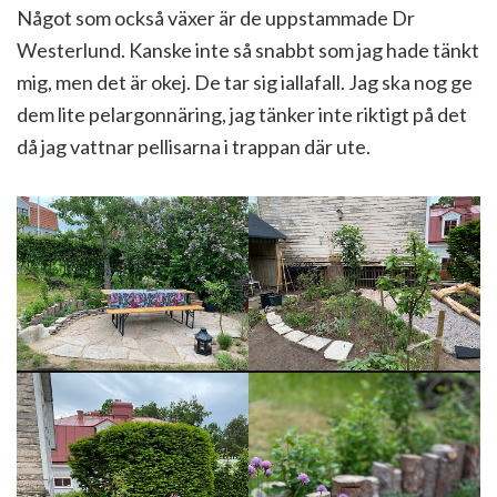
Något som också växer är de uppstammade Dr
Westerlund. Kanske inte så snabbt som jag hade tänkt
mig, men det är okej. De tar sig iallafall. Jag ska nog ge
dem lite pelargonnäring, jag tänker inte riktigt på det
då jag vattnar pellisarna i trappan där ute.