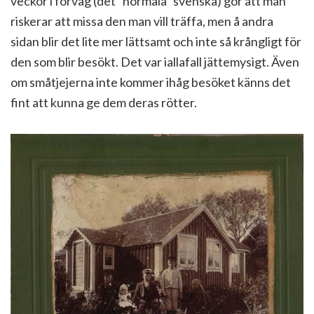
veckor i förväg (det ”normala” svenska) gör att man
riskerar att missa den man vill träffa, men å andra
sidan blir det lite mer lättsamt och inte så krångligt för
den som blir besökt. Det var iallafall jättemysigt. Även
om småtjejerna inte kommer ihåg besöket känns det
fint att kunna ge dem deras rötter.