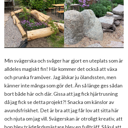
Min svägerska och svåger har gjort en uteplats som är
alldeles magiskt fin! Här kommer det också att växa
och prunka framöver. Jag älskar ju ölandssten, men
känner inte många som gör det. Än så länge ges sådan
bort både här och där. Gissa att jag fick hjärtrusning
då jag fick se detta projekt?! Snacka om känslor av
avundsfriskhet. Det är bra att jag får lov att sitta här
och njuta om jag vill. Svägerskan är otroligt kreativ, att
hon blev trädgårdsmästare blev en fullträff. Så kul att