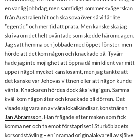
en vanlig jobbdag, men samtidigt kommer svägerskan
från Australien hit och ska sova över så vi får lite
”egentid” och mer tid att prata. Men kanske ska jag
skriva om det helt oväntade som skedde häromdagen.
Jag satt hemma och jobbade med öppet fönster, men
hörde att det kom någon och knackade på. Tyvärr
hade jag inte möjlighet att öppna då min klient var mitt
uppe i något mycket känslosamt, men jag tänkte att
det kanske var Jehovas vittnen eller att någon kunde
vänta. Knackaren hördes dock åka iväg igen. Samma
kväll kom någon åter och knackade på dörren. Det
visade sig vara en av våra lokalkändisar, konstnären
Jan Abramsson
. Han frågade efter maken som fick
komma ner och ta emot förstapriset i Sturköbladets
korsordstävling – en inramad originalakvarell av själve