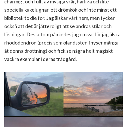
charmigt och fullt av mysiga vrår, härliga och lite
speciella kakelugnar, ett drömkök och inte minst ett
bibliotek to die for. Jag älskar vårt hem, men tycker
också att det är jätteroligt att se andras stilar och
lösningar. Dessutom påmindes jag om varför jag älskar
rhododendron (precis som ölandssten fnyser många
åt denna drottning) och fick se några helt magiskt
vackra exemplar i deras trädgård.