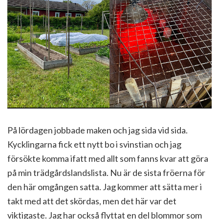
På lördagen jobbade maken och jag sida vid sida.
Kycklingarna fick ett nytt bo i svinstian och jag
försökte komma ifatt med allt som fanns kvar att göra
på min trädgårdslandslista. Nu är de sista fröerna för
den här omgången satta. Jag kommer att sätta mer i
takt med att det skördas, men det här var det
viktigaste. Jag har också flyttat en del blommor som