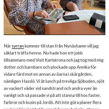
När
syrran
kommer till stan från Nynäshamn vill jag
såklart träffa henne. Nu hade hon ett jobb
tillsammans med Visit Karlskrona och jag tog med mig
dotter och barnbarn och plockade upp Annika för
vidare färd mot en annan av öarna i skärgården,
nämligen Hasslö. Vi åt lunch på trevliga Sjöboden, njöt
av vackert väder vid sandstrand och andra vyer än
vanligt och så passade vi på att stanna till hos faster,
farbror och kusin på Jordö. Att inte göra planer flera