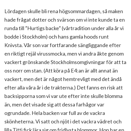
Lördagen skulle bli rena högsommardagen, så maken
hade frågat dotter och svärson om vi inte kunde ta en
runda till ”Hurtigs backe” (vårtradition under alla år vi
bodde i Stockholm) och hans gamla hoods runt
Knivsta. Vår son var fortfarande sängliggande efter
en riktigt rejäl virussmocka, men vi andra åkte genom
vackert grönskande Stockholmsomgivningar för att ta
oss norr om stan. (Att köra på E4:an är allt annat än
vackert, men det är något hemtrevligt med det ändå
efter alla våra år i de trakterna.) Det fanns en risk att
backsipporna som vi var ute efter inte skulle blomma
än, men det visade sig att dessa farhågor var
ogrundade. Hela backen var full av de vackra
skönheterna. Vi satt och njöt i det vackra vädret och
lilla Titti fick lära sig om fridlysta blommor. Hon har en