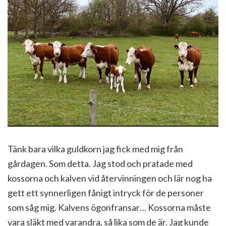
Tänk bara vilka guldkorn jag fick med mig från
gårdagen. Som detta. Jag stod och pratade med
kossorna och kalven vid återvinningen och lär nog ha
gett ett synnerligen fånigt intryck för de personer
som såg mig. Kalvens ögonfransar… Kossorna måste
vara släkt med varandra, så lika som de är. Jag kunde