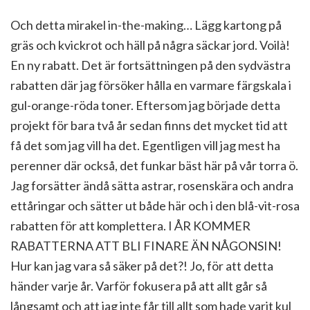
Och detta mirakel in-the-making… Lägg kartong på
gräs och kvickrot och häll på några säckar jord. Voilà!
En ny rabatt. Det är fortsättningen på den sydvästra
rabatten där jag försöker hålla en varmare färgskala i
gul-orange-röda toner. Eftersom jag började detta
projekt för bara två år sedan finns det mycket tid att
få det som jag vill ha det. Egentligen vill jag mest ha
perenner där också, det funkar bäst här på vår torra ö.
Jag forsätter ändå sätta astrar, rosenskära och andra
ettåringar och sätter ut både här och i den blå-vit-rosa
rabatten för att komplettera. I ÅR KOMMER
RABATTERNA ATT BLI FINARE ÄN NÅGONSIN!
Hur kan jag vara så säker på det?! Jo, för att detta
händer varje år. Varför fokusera på att allt går så
långsamt och att jag inte får till allt som hade varit kul