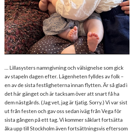
… Lillasysters namngivning och välsignelse som gick
av stapeln dagen efter. Lägenheten fylldes av folk –
en av de sista festligheterna innan flytten. Är så glad i
det här gänget och är tacksam över att snart få ha
dem nästgårds. (Jag vet, jag är tjatig. Sorry.) Vi var sist
ut från festen och gav oss sedan iväg från Vega för
sista gången på ett tag. Vi kommer såklart fortsätta
åka upp till Stockholm även fortsättningsvis eftersom