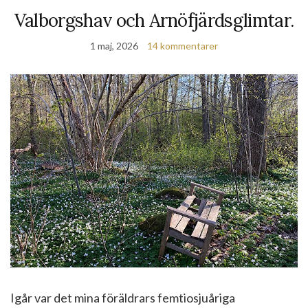
Valborgshav och Arnöfjärdsglimtar.
1 maj, 2026
14 kommentarer
Igår var det mina föräldrars femtiosjuåriga