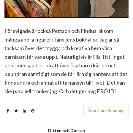
Förevigade är också Pettson och Findus, liksom
många andra figurer i familjens bokhyllor. Jag är så
tacksam över det trygga och kreativa hem våra
barnbarn får växa upp i. Naturligtvis är lilla Titti inget
geni, men jag tror på att överösa barn i kärlek och
beundran samtidigt som de får lära sig hantera att det
finns andra och annat att ta hänsyn till i livet. Det kan
ske parallellt tänker jag. Och det ger mig FRÖJD!
Continue Reading
Ditten och Datten