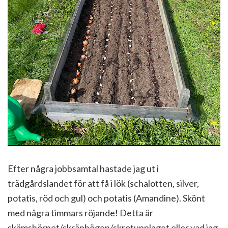
Efter några jobbsamtal hastade jag ut i
trädgårdslandet för att få i lök (schalotten, silver,
potatis, röd och gul) och potatis (Amandine). Skönt
med några timmars röjande! Detta är
skämshörnet/skräphögen/skrotupplaget eller vad jag