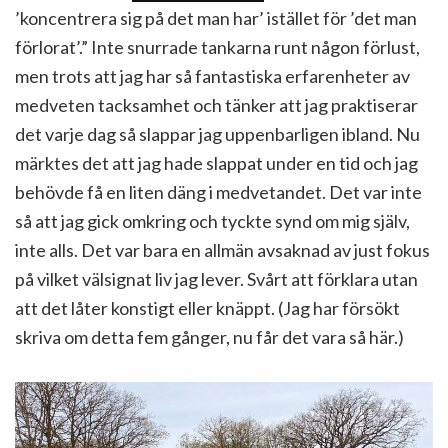
’koncentrera sig på det man har’ istället för ’det man
förlorat’.” Inte snurrade tankarna runt någon förlust,
men trots att jag har så fantastiska erfarenheter av
medveten tacksamhet och tänker att jag praktiserar
det varje dag så slappar jag uppenbarligen ibland. Nu
märktes det att jag hade slappat under en tid och jag
behövde få en liten däng i medvetandet. Det var inte
så att jag gick omkring och tyckte synd om mig själv,
inte alls. Det var bara en allmän avsaknad av just fokus
på vilket välsignat liv jag lever. Svårt att förklara utan
att det låter konstigt eller knäppt. (Jag har försökt
skriva om detta fem gånger, nu får det vara så här.)