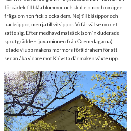
förkärlek till blåa blommor och skulle om och om igen
fråga om hon fick plocka dem. Nej till blåsippor och
backsippor, men ja till vitsippor. Vi får väl se om det
satte sig. Efter medhavd matsäck (som inkluderade
sprutgrädde – ljuva minnen från Orem-dagarna)
letade vi upp makens mormors föräldrahem för att
sedan åka vidare mot Knivsta där maken växte upp.