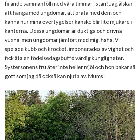
firande sammanföll med våra timmar i stan! Jag älskar
att hänga med ungdomar, att prata med dem och
känna hur mina övertygelser kanske blir lite mjukare i
kanterna. Dessa ungdomar är duktiga och drivna
vuxna, men ungdomar jämfört med mig, haha. Vi
spelade kubb och krocket, imponerades av vighet och
fick äta en födelsedagsbuffé värdig kungligheter.
Systersonens fru äter inte heller mjöl och hon bakar så
gott som jag då också kan njuta av. Mums!