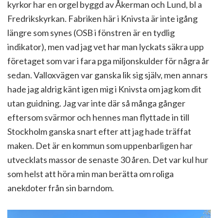
kyrkor har en orgel byggd av Åkerman och Lund, bl a
Fredrikskyrkan. Fabriken här i Knivsta är inte igång
längre som synes (OSB i fönstren är en tydlig
indikator), men vad jag vet har man lyckats säkra upp
företaget som var i fara pga miljonskulder för några år
sedan. Valloxvägen var ganska lik sig själv, men annars
hade jag aldrig känt igen mig i Knivsta om jag kom dit
utan guidning. Jag var inte där så många gånger
eftersom svärmor och hennes man flyttade in till
Stockholm ganska snart efter att jag hade träffat
maken. Det är en kommun som uppenbarligen har
utvecklats massor de senaste 30 åren. Det var kul hur
som helst att höra min man berätta om roliga
anekdoter från sin barndom.