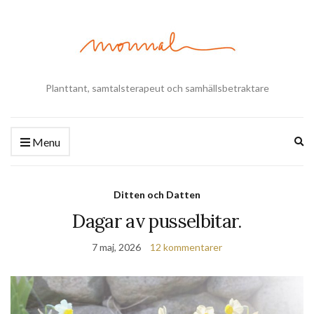
Planttant, samtalsterapeut och samhällsbetraktare
Ex
Menu
se
fo
Ditten och Datten
Dagar av pusselbitar.
7 maj, 2026
12 kommentarer