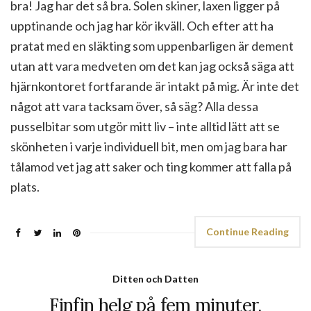
bra! Jag har det så bra. Solen skiner, laxen ligger på
upptinande och jag har kör ikväll. Och efter att ha
pratat med en släkting som uppenbarligen är dement
utan att vara medveten om det kan jag också säga att
hjärnkontoret fortfarande är intakt på mig. Är inte det
något att vara tacksam över, så säg? Alla dessa
pusselbitar som utgör mitt liv – inte alltid lätt att se
skönheten i varje individuell bit, men om jag bara har
tålamod vet jag att saker och ting kommer att falla på
plats.
Continue Reading
Ditten och Datten
Finfin helg på fem minuter.