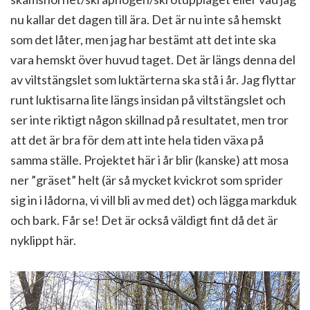
nu kallar det dagen till ära. Det är nu inte så hemskt
som det låter, men jag har bestämt att det inte ska
vara hemskt över huvud taget. Det är längs denna del
av viltstängslet som luktärterna ska stå i år. Jag flyttar
runt luktisarna lite längs insidan på viltstängslet och
ser inte riktigt någon skillnad på resultatet, men tror
att det är bra för dem att inte hela tiden växa på
samma ställe. Projektet här i år blir (kanske) att mosa
ner ”gräset” helt (är så mycket kvickrot som sprider
sig in i lådorna, vi vill bli av med det) och lägga markduk
och bark. Får se! Det är också väldigt fint då det är
nyklippt här.