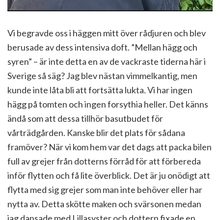
Vi begravde oss i häggen mitt över rådjuren och blev
berusade av dess intensiva doft. ”Mellan hägg och
syren” – är inte detta en av de vackraste tiderna här i
Sverige så säg? Jag blev nästan vimmelkantig, men
kunde inte låta bli att fortsätta lukta. Vi har ingen
hägg på tomten och ingen forsythia heller. Det känns
ändå som att dessa tillhör basutbudet för
vårträdgården. Kanske blir det plats för sådana
framöver? När vi kom hem var det dags att packa bilen
full av grejer från dotterns förråd för att förbereda
inför flytten och få lite överblick. Det är ju onödigt att
flytta med sig grejer som man inte behöver eller har
nytta av. Detta skötte maken och svärsonen medan
jag dansade med Lillasyster och dottern fixade en