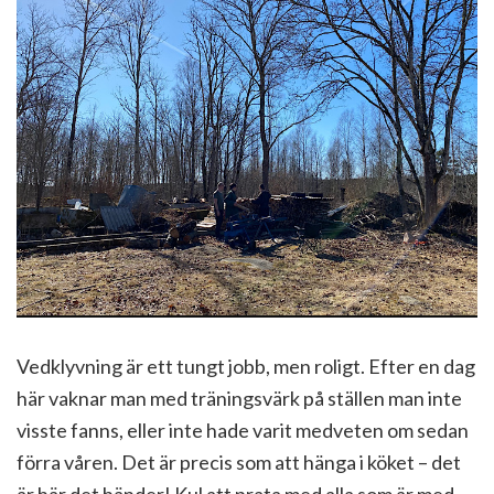
Vedklyvning är ett tungt jobb, men roligt. Efter en dag
här vaknar man med träningsvärk på ställen man inte
visste fanns, eller inte hade varit medveten om sedan
förra våren. Det är precis som att hänga i köket – det
är här det händer! Kul att prata med alla som är med.