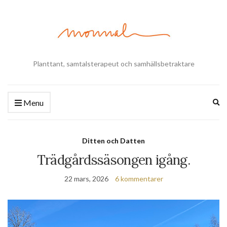
Planttant, samtalsterapeut och samhällsbetraktare
Ex
Menu
se
fo
Ditten och Datten
Trädgårdssäsongen igång.
22 mars, 2026
6 kommentarer