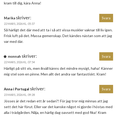
kram till dig, kära Anna!
skriver:
Marika
Svara
22 MARS, 2026 KL. 05:37
Så härligt det där med att ta i så att vissa muskler vaknar till liv igen.
Frisk luft på det. Massa gemenskap. Det kändes nästan som att jag
var med där.
skriver:
monnah
Svara
22 MARS, 2026 KL. 07:54
Härligt på sitt vis, men ikväll känns det mindre mysigt, haha! Känner
mig stel som en pinne. Men allt det andra var fantastiskt. Kram!
skriver:
Anna i Portugal
Svara
23 MARS, 2026 KL. 09:28
Jösses är det redan ett år sedan?! För jag tror mig minnas att jag
sett det här förut. Eller var det kanske något ni gjorde i höstas med
alla i trädgården. Nåja, en härlig dag oavsett med god fika! Kram