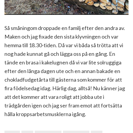
Så småningom droppade en familj efter den andra av.
Maken och jag fixade den sista klyvningen och var
hemma till 18.30-tiden. Då var vi båda så trötta att vi
nog hade kunnat gå och lägga oss på en gång. En
tände en brasa i kakelugnen då vi var lite solruggiga
efter den långa dagen ute och en annan bakade en
chokladfudgetårta till gästerna som kommer för att
fira födelsedag idag. Härlig dag, alltså! Nu känner jag
att det kommer att vara roligt att jobba ute i
trädgården igen och jag ser fram emot att fortsätta
hålla kroppsarbetsmusklerna igång.