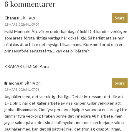
6 kommentarer
skriver:
Channal
Svara
22 MARS, 2026 KL. 09:54
Hallå Monnah! Åh, vilken underbar dag ni fick! Det kändes verkligen
som årets första riktiga vårdag här också igår. Så härligt att se hur
ni hjälps åt och har det mysigt tillsammans. Korv med bröd och en
prinsessfödelsedagstårta… kan det bli bättre?
KRAMAR till DIG!! Anna
skriver:
monnah
Svara
22 MARS, 2026 KL. 07:56
Jag håller med, det var riktigt härligt. Det är intressant det där att
1+1 blir 3 när det gäller arbete av viss kaliber. Gillar verkligen att
jobba tillsammans. Om fyra personer hjälper varandra en lördag i tre
timmar fyra veckor på raken borde det innebära 48 h arbete, men
jag är säker på att det skulle bli mycket mer om man började räkna.
Jag håller med, kan det bli bättre? Nej, det tror jag knappt. Kram,