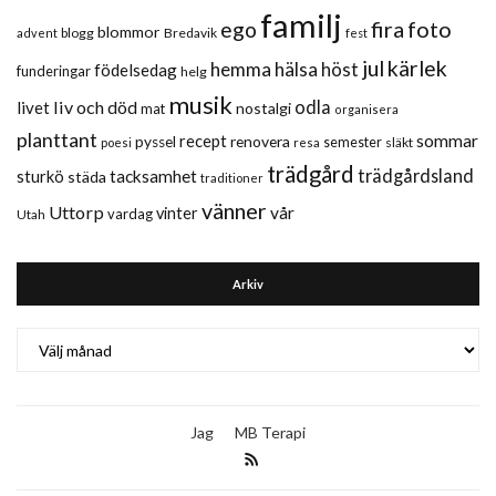
familj
fira
foto
ego
blommor
blogg
Bredavik
advent
fest
jul
kärlek
hemma
hälsa
höst
födelsedag
funderingar
helg
musik
liv och död
odla
livet
nostalgi
mat
organisera
planttant
sommar
recept
renovera
pyssel
semester
släkt
poesi
resa
trädgård
trädgårdsland
sturkö
tacksamhet
städa
traditioner
vänner
Uttorp
vår
vinter
vardag
Utah
Arkiv
Arkiv
Jag
MB Terapi