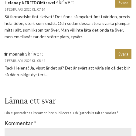
skriver:
Helena på FREEDOMtravel
Svara
6 FEBRUARI, 2025 KL. 07:14
Så fantastiskt fint skrivet! Det finns så mycket fint i världen, precis
hela tiden, stort som smått. Och sedan dessa stora svarta plumpar
mitt i allt, som liksom tar över. Man vill inte låta det onda ta över,
men emellanåt tar det större plats, tyvärr.
skriver:
monnah
Svara
7 FEBRUARI, 2025 KL. 08:44
Tack Helena! Ja, visst är det så? Det är svårt att värja sig då det blir
så där ruskigt dystert…
Lämna ett svar
Din e-postadress kommer inte publiceras.
Obligatoriska fält är märkta
*
Kommentar
*