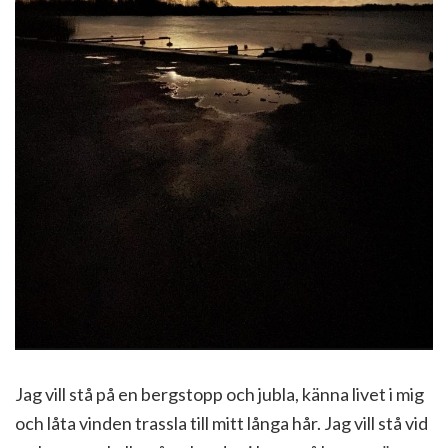
Jag vill stå på en bergstopp och jubla, känna livet i mig
och låta vinden trassla till mitt långa hår. Jag vill stå vid