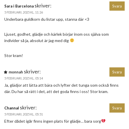
skriver:
Sara i Barcelona
Svara
5 FEBRUARI, 2025 KL. 11:26
Underbara guldkorn du listar upp, stanna där <3
Ljuset, godhet, glädje och kärlek börjar inom oss själva som
individer så ja, absolut är jag med dig
Stor kram!
skriver:
monnah
Svara
5 FEBRUARI, 2025 KL. 05:14
Ja, glädjor att lätta att bära och lyfter det tunga som också finns
där. Du har så rätt i det, att det goda finns i oss! Stor kram.
skriver:
Channal
Svara
5 FEBRUARI, 2025 KL. 05:51
Efter dådet igår finns ingen plats för glädje… bara sorg