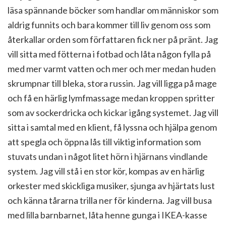
läsa spännande böcker som handlar om människor som
aldrig funnits och bara kommer till liv genom oss som
återkallar orden som författaren fick ner på pränt. Jag
vill sitta med fötterna i fotbad och låta någon fylla på
med mer varmt vatten och mer och mer medan huden
skrumpnar till bleka, stora russin. Jag vill ligga på mage
och få en härlig lymfmassage medan kroppen spritter
som av sockerdricka och kickar igång systemet. Jag vill
sitta i samtal med en klient, få lyssna och hjälpa genom
att spegla och öppna lås till viktig information som
stuvats undan i något litet hörn i hjärnans vindlande
system. Jag vill stå i en stor kör, kompas av en härlig
orkester med skickliga musiker, sjunga av hjärtats lust
och känna tårarna trilla ner för kinderna. Jag vill busa
med lilla barnbarnet, låta henne gunga i IKEA-kasse