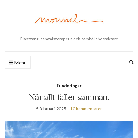
Planttant, samtalsterapeut och samhällsbetraktare
Ex
Menu
se
fo
Funderingar
När allt faller samman.
5 februari, 2025
10 kommentarer