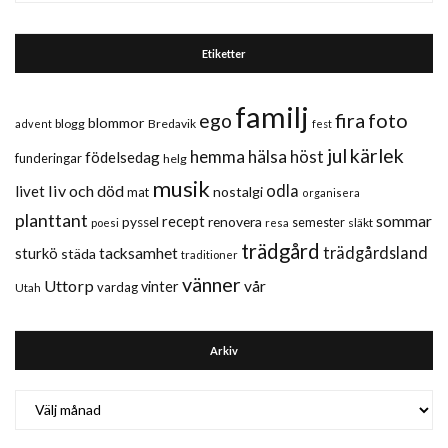
Etiketter
familj
fira
foto
ego
blommor
blogg
Bredavik
advent
fest
jul
kärlek
hemma
hälsa
höst
födelsedag
funderingar
helg
musik
liv och död
odla
livet
nostalgi
mat
organisera
planttant
sommar
recept
renovera
pyssel
semester
släkt
poesi
resa
trädgård
trädgårdsland
sturkö
tacksamhet
städa
traditioner
vänner
Uttorp
vår
vinter
vardag
Utah
Arkiv
Arkiv