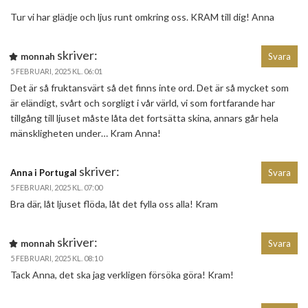
Tur vi har glädje och ljus runt omkring oss. KRAM till dig! Anna
skriver:
monnah
Svara
5 FEBRUARI, 2025 KL. 06:01
Det är så fruktansvärt så det finns inte ord. Det är så mycket som
är eländigt, svårt och sorgligt i vår värld, vi som fortfarande har
tillgång till ljuset måste låta det fortsätta skina, annars går hela
mänskligheten under… Kram Anna!
skriver:
Anna i Portugal
Svara
5 FEBRUARI, 2025 KL. 07:00
Bra där, låt ljuset flöda, låt det fylla oss alla! Kram
skriver:
monnah
Svara
5 FEBRUARI, 2025 KL. 08:10
Tack Anna, det ska jag verkligen försöka göra! Kram!