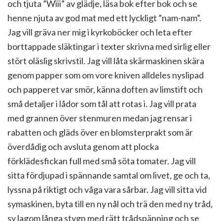
och tjuta ”Wiii” av glädje, läsa bok efter bok och se
henne njuta av god mat med ett lyckligt ”nam-nam”.
Jag vill gräva ner mig i kyrkoböcker och leta efter
borttappade släktingar i texter skrivna med sirlig eller
stört oläslig skrivstil. Jag vill låta skärmaskinen skära
genom papper som om vore kniven alldeles nyslipad
och papperet var smör, känna doften av limstift och
små detaljer i lådor som tål att rotas i. Jag vill prata
med grannen över stenmuren medan jag rensar i
rabatten och gläds över en blomsterprakt som är
överdådig och avsluta genom att plocka
förklädesfickan full med små söta tomater. Jag vill
sitta fördjupad i spännande samtal om livet, ge och ta,
lyssna på riktigt och våga vara sårbar. Jag vill sitta vid
symaskinen, byta till en ny nål och trä den med ny tråd,
sy lagom långa stygn med rätt trådspänning och se