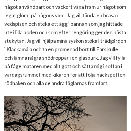
något användbart och vackert växa fram ur något som
legat glömt på någons vind. Jag vill tända en brasa i
vedspisen och steka ett ägg i pannan som jag hittade
ute i lilla boden och som efter rengöring ger den bästa
stekytan. Jag vill hjälpa mina syskon stöka i trädgården
i Klackamåla och ta en promenad bort till Fars kulle
och lämna några snödroppar i en glasburk. Jag vill fylla
på fågelmataren med allt gott och sätta mig i soffan i
vardagsrummet med kikaren för att följa hackspetten,
rödhaken och alla de andra fåglarnas framfart.