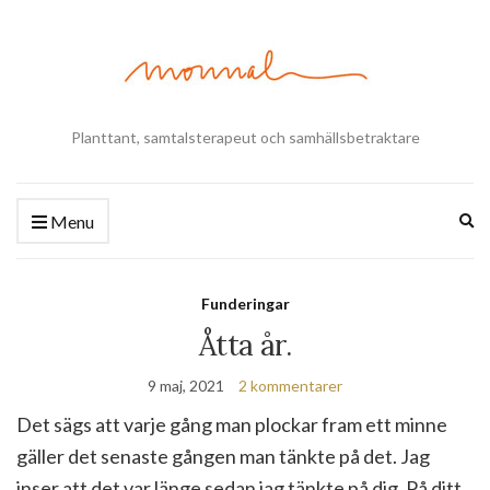
Planttant, samtalsterapeut och samhällsbetraktare
Ex
Menu
se
fo
Funderingar
Åtta år.
9 maj, 2021
2 kommentarer
Det sägs att varje gång man plockar fram ett minne
gäller det senaste gången man tänkte på det. Jag
inser att det var länge sedan jag tänkte på dig. På ditt