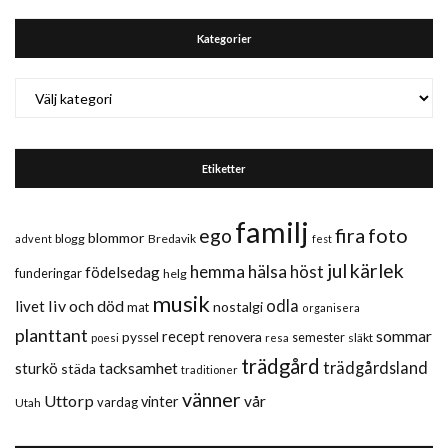
Kategorier
Kategorier
Etiketter
familj
fira
foto
ego
blommor
blogg
Bredavik
advent
fest
jul
kärlek
hemma
hälsa
höst
födelsedag
funderingar
helg
musik
liv och död
odla
livet
nostalgi
mat
organisera
planttant
sommar
recept
renovera
pyssel
semester
släkt
poesi
resa
trädgård
trädgårdsland
sturkö
tacksamhet
städa
traditioner
vänner
Uttorp
vår
vinter
vardag
Utah