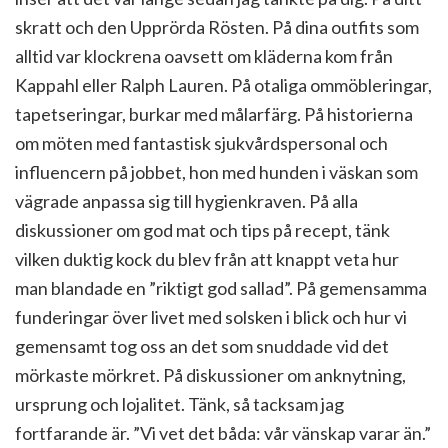
skratt och den Upprörda Rösten. På dina outfits som
alltid var klockrena oavsett om kläderna kom från
Kappahl eller Ralph Lauren. På otaliga ommöbleringar,
tapetseringar, burkar med målarfärg. På historierna
om möten med fantastisk sjukvårdspersonal och
influencern på jobbet, hon med hunden i väskan som
vägrade anpassa sig till hygienkraven. På alla
diskussioner om god mat och tips på recept, tänk
vilken duktig kock du blev från att knappt veta hur
man blandade en ”riktigt god sallad”. På gemensamma
funderingar över livet med solsken i blick och hur vi
gemensamt tog oss an det som snuddade vid det
mörkaste mörkret. På diskussioner om anknytning,
ursprung och lojalitet. Tänk, så tacksam jag
fortfarande är. ”Vi vet det båda: vår vänskap varar än.”