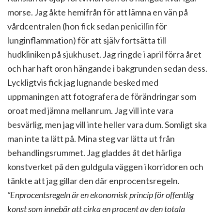
morse. Jag åkte hemifrån för att lämna en vän på
vårdcentralen (hon fick sedan penicillin för
lunginflammation) för att själv fortsätta till
hudkliniken på sjukhuset. Jag ringde i april förra året
och har haft oron hängande i bakgrunden sedan dess.
Lyckligtvis fick jag lugnande besked med
uppmaningen att fotografera de förändringar som
oroat med jämna mellanrum. Jag vill inte vara
besvärlig, men jag vill inte heller vara dum. Somligt ska
man inte ta lätt på. Mina steg var lätta ut från
behandlingsrummet. Jag gladdes åt det härliga
konstverket på den guldgula väggen i korridoren och
tänkte att jag gillar den där enprocentsregeln.
”Enprocentsregeln är en ekonomisk princip för offentlig
konst som innebär att cirka en procent av den totala