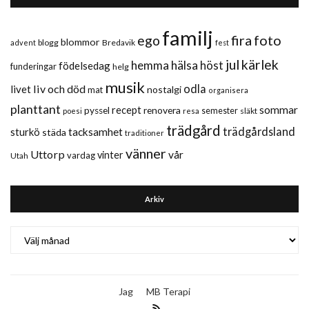
familj
fira
foto
ego
blommor
blogg
Bredavik
advent
fest
jul
kärlek
hemma
hälsa
höst
födelsedag
funderingar
helg
musik
liv och död
odla
livet
nostalgi
mat
organisera
planttant
sommar
recept
renovera
pyssel
semester
släkt
poesi
resa
trädgård
trädgårdsland
sturkö
tacksamhet
städa
traditioner
vänner
Uttorp
vår
vinter
vardag
Utah
Arkiv
Arkiv
Jag
MB Terapi