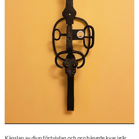
Känslan av djup förtvivlan och oro hängde kvar igår