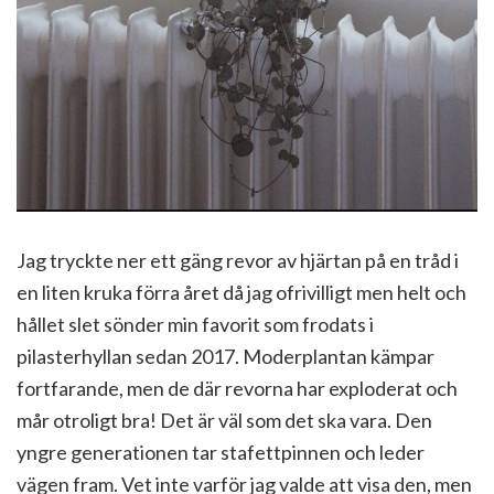
Jag tryckte ner ett gäng revor av hjärtan på en tråd i
en liten kruka förra året då jag ofrivilligt men helt och
hållet slet sönder min favorit som frodats i
pilasterhyllan sedan 2017. Moderplantan kämpar
fortfarande, men de där revorna har exploderat och
mår otroligt bra! Det är väl som det ska vara. Den
yngre generationen tar stafettpinnen och leder
vägen fram. Vet inte varför jag valde att visa den, men