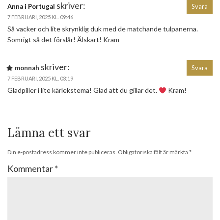
skriver:
Anna i Portugal
Svara
7 FEBRUARI, 2025 KL. 09:46
Så vacker och lite skrynklig duk med de matchande tulpanerna.
Somrigt så det förslår! Älskart! Kram
skriver:
monnah
Svara
7 FEBRUARI, 2025 KL. 03:19
Gladpiller i lite kärlekstema! Glad att du gillar det.
Kram!
Lämna ett svar
Din e-postadress kommer inte publiceras.
Obligatoriska fält är märkta
*
Kommentar
*