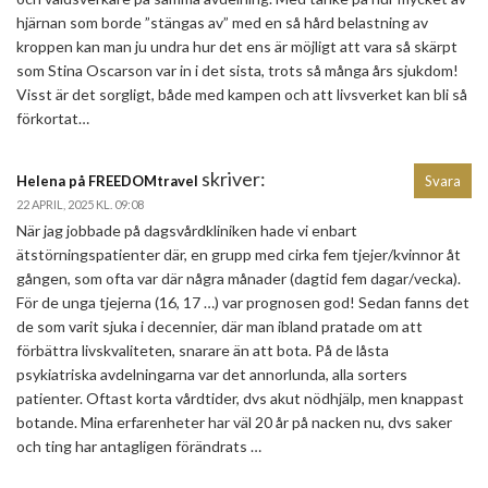
hjärnan som borde ”stängas av” med en så hård belastning av
kroppen kan man ju undra hur det ens är möjligt att vara så skärpt
som Stina Oscarson var in i det sista, trots så många års sjukdom!
Visst är det sorgligt, både med kampen och att livsverket kan bli så
förkortat…
skriver:
Helena på FREEDOMtravel
Svara
22 APRIL, 2025 KL. 09:08
När jag jobbade på dagsvårdkliniken hade vi enbart
ätstörningspatienter där, en grupp med cirka fem tjejer/kvinnor åt
gången, som ofta var där några månader (dagtid fem dagar/vecka).
För de unga tjejerna (16, 17 …) var prognosen god! Sedan fanns det
de som varit sjuka i decennier, där man ibland pratade om att
förbättra livskvaliteten, snarare än att bota. På de låsta
psykiatriska avdelningarna var det annorlunda, alla sorters
patienter. Oftast korta vårdtider, dvs akut nödhjälp, men knappast
botande. Mina erfarenheter har väl 20 år på nacken nu, dvs saker
och ting har antagligen förändrats …