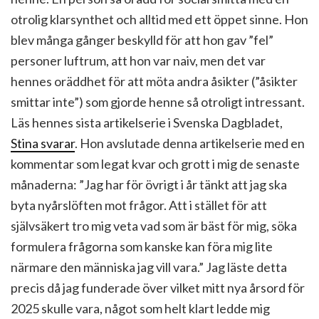
otrolig klarsynthet och alltid med ett öppet sinne. Hon
blev många gånger beskylld för att hon gav ”fel”
personer luftrum, att hon var naiv, men det var
hennes oräddhet för att möta andra åsikter (”åsikter
smittar inte”) som gjorde henne så otroligt intressant.
Läs hennes sista artikelserie i Svenska Dagbladet,
Stina svarar
. Hon avslutade denna artikelserie med en
kommentar som legat kvar och grott i mig de senaste
månaderna: ”Jag har för övrigt i år tänkt att jag ska
byta nyårslöften mot frågor. Att i stället för att
självsäkert tro mig veta vad som är bäst för mig, söka
formulera frågorna som kanske kan föra mig lite
närmare den människa jag vill vara.” Jag läste detta
precis då jag funderade över vilket mitt nya årsord för
2025 skulle vara, något som helt klart ledde mig