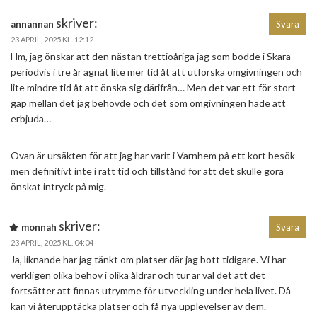
skriver:
annannan
Svara
23 APRIL, 2025 KL. 12:12
Hm, jag önskar att den nästan trettioåriga jag som bodde i Skara
periodvis i tre år ägnat lite mer tid åt att utforska omgivningen och
lite mindre tid åt att önska sig därifrån… Men det var ett för stort
gap mellan det jag behövde och det som omgivningen hade att
erbjuda…
Ovan är ursäkten för att jag har varit i Varnhem på ett kort besök
men definitivt inte i rätt tid och tillstånd för att det skulle göra
önskat intryck på mig.
skriver:
monnah
Svara
23 APRIL, 2025 KL. 04:04
Ja, liknande har jag tänkt om platser där jag bott tidigare. Vi har
verkligen olika behov i olika åldrar och tur är väl det att det
fortsätter att finnas utrymme för utveckling under hela livet. Då
kan vi återupptäcka platser och få nya upplevelser av dem.