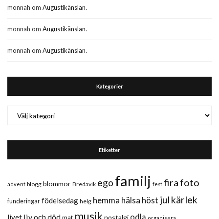
monnah
om
Augustikänslan.
monnah
om
Augustikänslan.
monnah
om
Augustikänslan.
Kategorier
Kategorier
Etiketter
familj
fira
foto
ego
blommor
blogg
Bredavik
advent
fest
jul
kärlek
hemma
hälsa
höst
födelsedag
funderingar
helg
musik
liv och död
odla
livet
nostalgi
mat
organisera