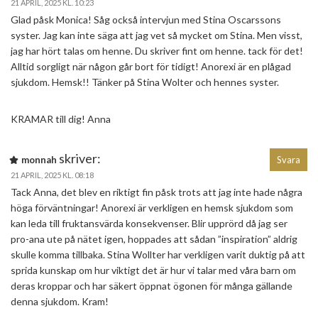
21 APRIL, 2025 KL. 10:23
Glad påsk Monica! Såg också intervjun med Stina Oscarssons
syster. Jag kan inte säga att jag vet så mycket om Stina. Men visst,
jag har hört talas om henne. Du skriver fint om henne. tack för det!
Alltid sorgligt när någon går bort för tidigt! Anorexi är en plågad
sjukdom. Hemsk!! Tänker på Stina Wolter och hennes syster.
KRAMAR till dig! Anna
skriver:
monnah
Svara
21 APRIL, 2025 KL. 08:18
Tack Anna, det blev en riktigt fin påsk trots att jag inte hade några
höga förväntningar! Anorexi är verkligen en hemsk sjukdom som
kan leda till fruktansvärda konsekvenser. Blir upprörd då jag ser
pro-ana ute på nätet igen, hoppades att sådan ”inspiration” aldrig
skulle komma tillbaka. Stina Wollter har verkligen varit duktig på att
sprida kunskap om hur viktigt det är hur vi talar med våra barn om
deras kroppar och har säkert öppnat ögonen för många gällande
denna sjukdom. Kram!