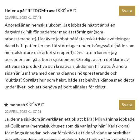
skriver:
Helena på FREEDOMtravel
Svara
22 APRIL, 2025 KL. 07:41
Anorexi är en hemsk sjukdom. Jag jobbade något år på en
dagvårdsklinik för patienter med ätstörningar (som
arbetsterapeut). Har även jobbat på låsta pskiatriska avdelningar
där vi haft patienter med ätstörningar under tvångsvård (både som
mentalskötare och arbetsterapeut). Dessutom känner jag
personer som gått bort i sjukdomen. Otroligt att en del klarar av
att vara så produktiva och kreativa sjukdomen till trots. Å andra
sidan är ju många med denna diagnos högpresterande och
”duktiga”. Sorgligt hur som helst, både att behöva kämpa med detta
under livet, och att behöva gå bort alldeles för tidigt.
skriver:
monnah
Svara
22 APRIL, 2025 KL. 07:51
Ja, denna sjukdom är verkligen ett ok att bära! Min väninna jobbade
på Gullberna (mentalsjukhuset som då var igång här i Karlskrona)
för många år sedan och var förskräckt att de vårdade anorektiker
och våldsverkare på samma avdelning. Med tanke på hur mycket av