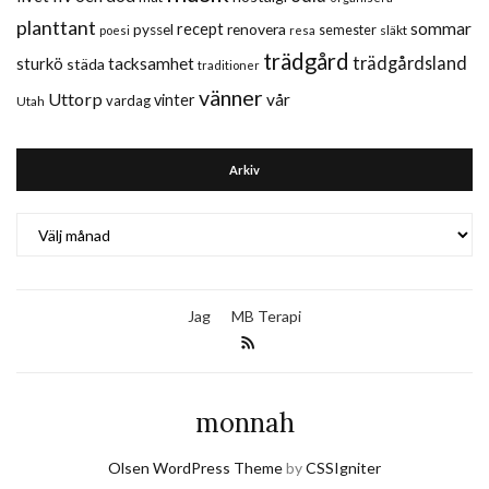
planttant
sommar
recept
renovera
pyssel
semester
släkt
poesi
resa
trädgård
trädgårdsland
sturkö
tacksamhet
städa
traditioner
vänner
Uttorp
vår
vinter
vardag
Utah
Arkiv
Arkiv
Jag
MB Terapi
monnah
Olsen WordPress Theme
by
CSSIgniter