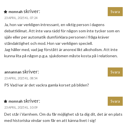
skriver:
monnah
Svara
23 APRIL, 2025 KL. 07:24
Ja, hon var verkligen intressant, en viktig person i dagens
debattklimat. Att inte vara rädd för någon som inte tycker som en
själv eller per automatik dumförklara personen i fråga kräver
ståndaktighet och mod. Hon var verkligen speciell.
Jag håller med, vad jag förstått är anorexi likt alkoholism. Att inte
kunna lita på någon p.g.a. sjukdomen måste kosta på i relationen.
skriver:
annannan
Svara
23 APRIL, 2025 KL. 08:54
PS Vad/var är det vackra gamla korset på bilden?
skriver:
monnah
Svara
23 APRIL, 2025 KL. 10:09
Det står i Varnhem. Om du får möjlighet så ta dig dit, det är en plats
med historiska vindar som får en att känna livet i sig!