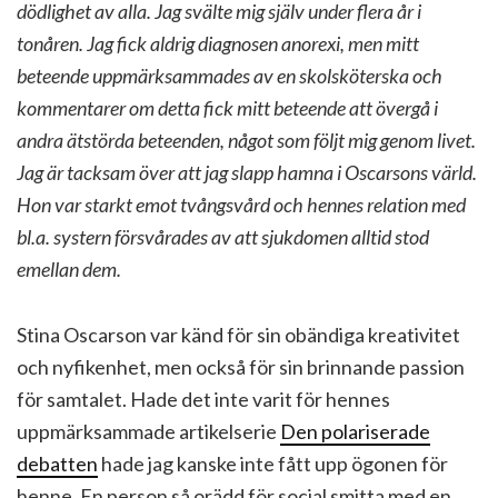
dödlighet av alla. Jag svälte mig själv under flera år i
tonåren. Jag fick aldrig diagnosen anorexi, men mitt
beteende uppmärksammades av en skolsköterska och
kommentarer om detta fick mitt beteende att övergå i
andra ätstörda beteenden, något som följt mig genom livet.
Jag är tacksam över att jag slapp hamna i Oscarsons värld.
Hon var starkt emot tvångsvård och hennes relation med
bl.a. systern försvårades av att sjukdomen alltid stod
emellan dem.
Stina Oscarson var känd för sin obändiga kreativitet
och nyfikenhet, men också för sin brinnande passion
för samtalet. Hade det inte varit för hennes
uppmärksammade artikelserie
Den polariserade
debatten
hade jag kanske inte fått upp ögonen för
henne. En person så orädd för social smitta med en