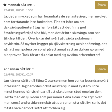
skriver:
monnah
Svara
22 APRIL, 2025 KL. 10:53
Ja, det är mycket som har förändrats de senaste åren, men mycket
som fortfarande inte funkar bra. Fint att höra om era
dagvårdspatienter! Jag har förstått att det finns god
ätstörningsvård på sina håll, men det är inte så många som har
tillgång till den. Överlag är det svårt att vårda sjukdomar i
psykiatrin. Så mycket bygger på självskattning och bedömning, det
går att manipulera personal på ett annat sätt än du kan göra med
blodprover. Tack för att du delar med dig av dina erfarenheter!
skriver:
annannan
Svara
22 APRIL, 2025 KL. 05:37
Jag känner så lite till Stina Oscarson men hon verkar beundransvärt
intressant. Jag berördes också av intervjun med systern. Inte
minst hennes hänvisningar till att sjukdomen stod emellan dem.
Detta med en sjukdom som personen å ena sidan inte styr över
men som å andra sidan innebär att personen styr sitt liv i sank, det
måste vara oerhört svårt att förhålla sig.