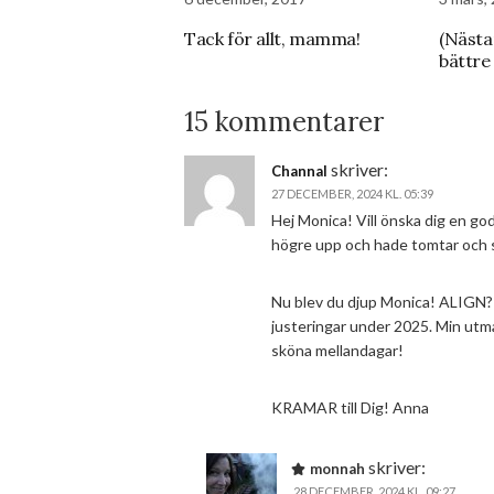
Tack för allt, mamma!
(Nästan
bättre 
15 kommentarer
skriver:
Channal
27 DECEMBER, 2024 KL. 05:39
Hej Monica! Vill önska dig en god
högre upp och hade tomtar och s
Nu blev du djup Monica! ALIGN?
justeringar under 2025. Min utm
sköna mellandagar!
KRAMAR till Dig! Anna
skriver:
monnah
28 DECEMBER, 2024 KL. 09:27