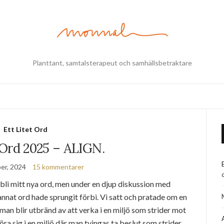
Planttant, samtalsterapeut och samhällsbetraktare
Ett Litet Ord
 Ord 2025 – ALIGN.
er, 2024
15 kommentarer
 bli mitt nya ord, men under en djup diskussion med
annat ord hade sprungit förbi. Vi satt och pratade om en
man blir utbränd av att verka i en miljö som strider mot
ra sig i en miljö där man tvingas ta beslut som strider