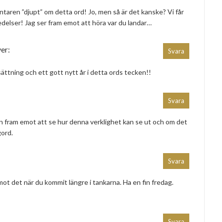
aren ”djupt” om detta ord! Jo, men så är det kanske? Vi får
eredelser! Jag ser fram emot att höra var du landar…
ver:
Svara
ttning och ett gott nytt år i detta ords tecken!!
Svara
en fram emot att se hur denna verklighet kan se ut och om det
gord.
Svara
emot det när du kommit längre i tankarna. Ha en fin fredag.
Svara