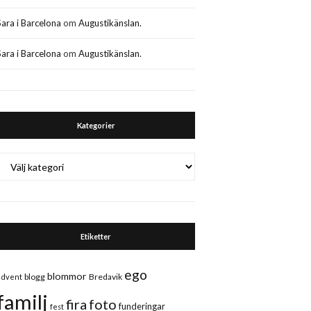
Sara i Barcelona
om
Augustikänslan.
Sara i Barcelona
om
Augustikänslan.
Kategorier
Kategorier
Etiketter
ego
blommor
blogg
Bredavik
advent
familj
fira
foto
funderingar
fest