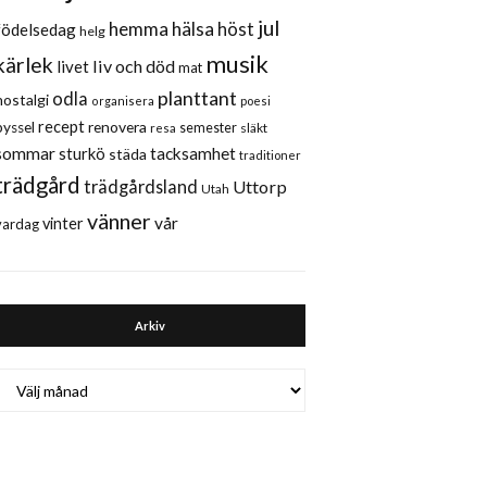
jul
hemma
hälsa
höst
födelsedag
helg
musik
kärlek
liv och död
livet
mat
planttant
odla
nostalgi
organisera
poesi
recept
renovera
pyssel
semester
släkt
resa
sommar
sturkö
tacksamhet
städa
traditioner
trädgård
trädgårdsland
Uttorp
Utah
vänner
vår
vinter
vardag
Arkiv
Arkiv