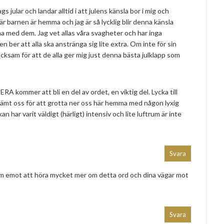
gs jular och landar alltid i att julens känsla bor i mig och
är barnen är hemma och jag är så lycklig blir denna känsla
na med dem. Jag vet allas våra svagheter och har inga
 ber att alla ska anstränga sig lite extra. Om inte för sin
tacksam för att de alla ger mig just denna bästa julklapp som
A kommer att bli en del av ordet, en viktig del. Lycka till
ämt oss för att grotta ner oss här hemma med någon lyxig
 har varit väldigt (härligt) intensiv och lite luftrum är inte
Svara
ram emot att höra mycket mer om detta ord och dina vägar mot
Svara