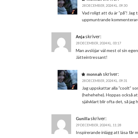
28 DECEMBER, 2024 KL. 09:30
Vad roligt att du är ”på”! Jag 
uppmuntrande kommenterare
skriver:
Anja
28 DECEMBER, 2024 KL. 03:17
Man avslöjar väl mest ol sin ege
Jätteintressant!
skriver:
monnah
28 DECEMBER, 2024 KL. 09:31
Jag uppskattar alla ”coolt” so
(hehehehe). Hoppas också att
självklart blir ofta det, så jag
skriver:
Gunilla
29 DECEMBER, 2024 KL. 11:28
Inspirerande inlägg att läsa får 