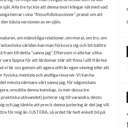
 själ. Alla tre tyckte att denna teori klingar väl med vad
 unga herrar i sina ”filosofidiskussioner” pratat om att
r den bästa versionen av en själv.
naturen, om mänskliga relationer, om moral, om tro, om
 fantastiska världen kan man förkovra sig och bli bättre
fram till detta ”sanna jag”. Eftersom vi alla har olika
vara öppna för att lärdomar står att finna i allt från hur
 vi lär oss genom att agera utifrån egen vinning eller att
er fysiska, mentala och andliga resurser. Vi kan ha
et minsta närmare vårt sanna jag, för någonstans
agera, omsätta denna kunskap. Ju mer dessa tre
 praktiska utövandet) justerar sig till varandra, desto
ig och jag tänkte att precis denna justering är det jag vill
e för mig än JUSTERA, så ordet får helt enkelt bli på