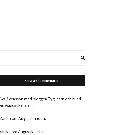
Expand
search
form
Senaste kommentarer
Ewa Svensson med bloggen Tyg, garn och hund
om
Augustikänslan.
Marika
om
Augustikänslan.
Annika
om
Augustikänslan.