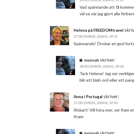
Vad spännande att få komment
väl se när jag gjort alla förb
skri
Helena på FREEDOMtravel
27 DECEMBER, 2024 KL. 07:37
Spännande! Önskar en god fortsä
skriver:
monnah
28 DECEMBER, 2024 KL. 09:30
Tack Helena! Jag ser verklig
blir ett blah-ord eller ett pan
skriver:
Anna i Portugal
27 DECEMBER, 2024 KL. 07:43
Älskart! Vill höra mer, ser fram 
Kram
skriver:
monnah