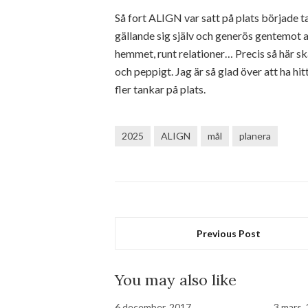
Så fort ALIGN var satt på plats började t
gällande sig själv och generös gentemot an
hemmet, runt relationer… Precis så här sk
och peppigt. Jag är så glad över att ha hi
fler tankar på plats.
2025
ALIGN
mål
planera
Previous Post
You may also like
6 december, 2017
3 mars,