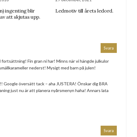
) ingenting blir
Ledmotiv till årets ledord.
av att skjutas upp.
Svara
 fortsättning! Fin gran ni har! Minns när vi hängde julkulor
mällkarameller nederst! Mysigt med barn på julen!
!! Google översätt tack – aha JUSTERA! Önskar dig BRA
aning just nu är att planera nyårsmenyn haha! Annars lata
Svara