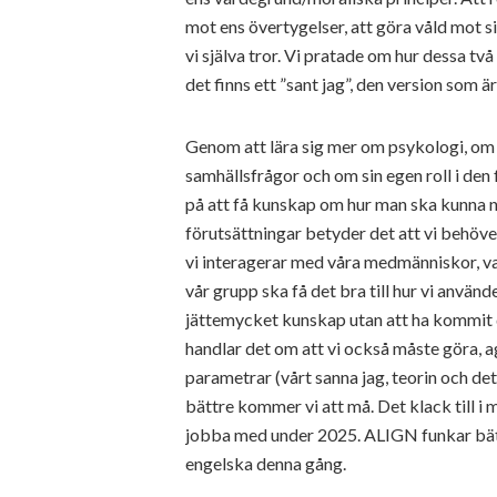
mot ens övertygelser, att göra våld mot sin
vi själva tror. Vi pratade om hur dessa två
det finns ett ”sant jag”, den version som ä
Genom att lära sig mer om psykologi, om 
samhällsfrågor och om sin egen roll i den
på att få kunskap om hur man ska kunna nå 
förutsättningar betyder det att vi behöver 
vi interagerar med våra medmänniskor, vad
vår grupp ska få det bra till hur vi använd
jättemycket kunskap utan att ha kommit d
handlar det om att vi också måste göra, 
parametrar (vårt sanna jag, teorin och det
bättre kommer vi att må. Det klack till i m
jobba med under 2025. ALIGN funkar bättr
engelska denna gång.