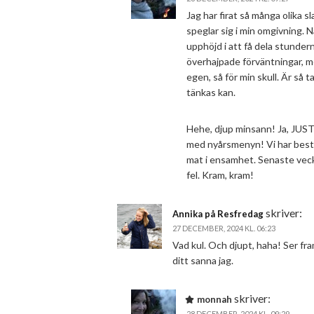
Jag har firat så många olika sla
speglar sig i min omgivning. N
upphöjd i att få dela stunder
överhajpade förväntningar, men
egen, så för min skull. Är så 
tänkas kan.
Hehe, djup minsann! Ja, JUSTER
med nyårsmenyn! Vi har best
mat i ensamhet. Senaste veckan
fel. Kram, kram!
skriver:
Annika på Resfredag
27 DECEMBER, 2024 KL. 06:23
Vad kul. Och djupt, haha! Ser f
ditt sanna jag.
skriver:
monnah
28 DECEMBER, 2024 KL. 09:29