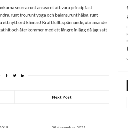
ankarna snurra runt ansvaret att vara principfast
dra, runt tro, runt yoga och balans, runt hälsa, runt
a ett nytt ord kännas! Kraftfullt, spännande, utmanande
ttat hit och återkommer med ett längre inlägg då jag satt
Next Post
 2018
29 december, 2021