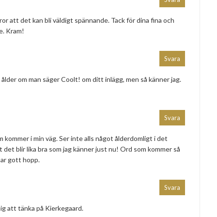
tror att det kan bli väldigt spännande. Tack för dina fina och
. Kram!
Svara
n ålder om man säger Coolt! om ditt inlägg, men så känner jag.
Svara
m kommer i min väg. Ser inte alls något ålderdomligt i det
 det blir lika bra som jag känner just nu! Ord som kommer så
 har gott hopp.
Svara
mig att tänka på Kierkegaard.