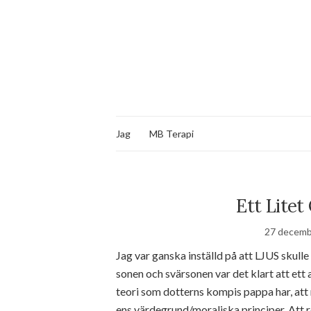
Jag
MB Terapi
Ett Litet
27 decemb
Jag var ganska inställd på att LJUS skulle
sonen och svärsonen var det klart att ett 
teori som dotterns kompis pappa har, att 
ens värdegrund/moraliska principer. Att rö