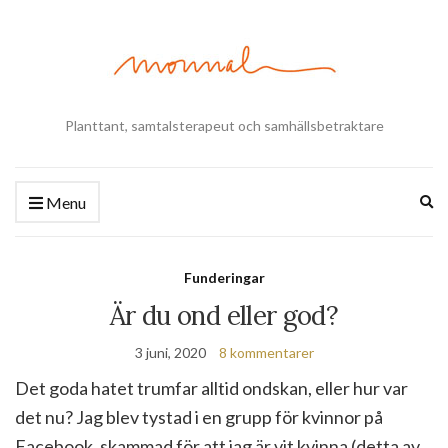
Planttant, samtalsterapeut och samhällsbetraktare
Ex
Menu
se
fo
Funderingar
Är du ond eller god?
3 juni, 2020
8 kommentarer
Det goda hatet trumfar alltid ondskan, eller hur var
det nu? Jag blev tystad i en grupp för kvinnor på
Facebook, skammad för att jag är vit kvinna (detta av