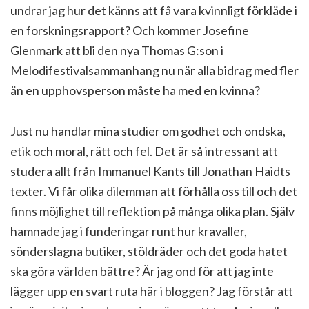
undrar jag hur det känns att få vara kvinnligt förkläde i
en forskningsrapport? Och kommer Josefine
Glenmark att bli den nya Thomas G:son i
Melodifestivalsammanhang nu när alla bidrag med fler
än en upphovsperson måste ha med en kvinna?
Just nu handlar mina studier om godhet och ondska,
etik och moral, rätt och fel. Det är så intressant att
studera allt från Immanuel Kants till Jonathan Haidts
texter. Vi får olika dilemman att förhålla oss till och det
finns möjlighet till reflektion på många olika plan. Själv
hamnade jag i funderingar runt hur kravaller,
sönderslagna butiker, stöldräder och det goda hatet
ska göra världen bättre? Är jag ond för att jag inte
lägger upp en svart ruta här i bloggen? Jag förstår att