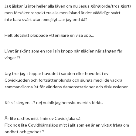
Jag älskar ju inte heller alla (även om nu Jesus gör/gjorde/tros gjort)
men försöker respektera alla men ibland är det väääldigt svårt…
inte bara svårt utan omöjligt… är jag ond då?
Helt plötsligt ploppade ytterligare en visa upp…
Livet är skönt som en ros i sin knopp när glädjen när sången får
vingar ??
Jag tror jag stoppar huvudet i sanden eller huvudet i ev
Covidkudden och fortsätter blunda och sjunga med i de vackra
sommarvillorna ist för världens demonstrationer och diskussioner…
Kiss i sängen… ? nej nu blir jag hemskt oseriös förlåt.
Är lite rastlös mitt i min ev Covidsjuka så
Fick nog lite Covidhjärnsläpp mitt i allt som eg är en viktig fråga om
ondhet och godhet ?