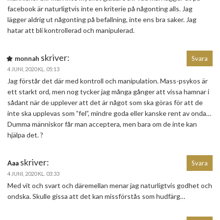
facebook är naturligtvis inte en kriterie på någonting alls. Jag
lägger aldrig ut någonting på befallning, inte ens bra saker. Jag
hatar att bli kontrollerad och manipulerad.
skriver:
monnah
Svara
4 JUNI, 2020 KL. 05:13
Jag förstår det där med kontroll och manipulation. Mass-psykos är
ett starkt ord, men nog tycker jag många gånger att vissa hamnar i
sådant när de upplever att det är något som ska göras för att de
inte ska upplevas som ”fel”, mindre goda eller kanske rent av onda…
Dumma människor får man acceptera, men bara om de inte kan
hjälpa det. ?
skriver:
Aaa
Svara
4 JUNI, 2020 KL. 03:33
Med vit och svart och däremellan menar jag naturligtvis godhet och
ondska. Skulle gissa att det kan missförstås som hudfärg…