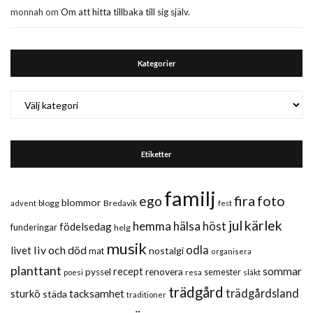
monnah
om
Om att hitta tillbaka till sig själv.
Kategorier
Kategorier
Etiketter
familj
fira
foto
ego
blommor
blogg
Bredavik
advent
fest
jul
kärlek
hemma
hälsa
höst
födelsedag
funderingar
helg
musik
liv och död
odla
livet
nostalgi
mat
organisera
planttant
sommar
recept
renovera
pyssel
semester
släkt
poesi
resa
trädgård
trädgårdsland
sturkö
tacksamhet
städa
traditioner