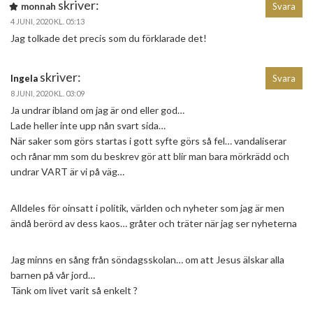
skriver:
monnah
Svara
4 JUNI, 2020 KL. 05:13
Jag tolkade det precis som du förklarade det!
skriver:
Ingela
Svara
8 JUNI, 2020 KL. 03:09
Ja undrar ibland om jag är ond eller god…
Lade heller inte upp nån svart sida…
När saker som görs startas i gott syfte görs så fel… vandaliserar
och rånar mm som du beskrev gör att blir man bara mörkrädd och
undrar VART är vi på väg…
Alldeles för oinsatt i politik, världen och nyheter som jag är men
ändå berörd av dess kaos… gråter och träter när jag ser nyheterna
Jag minns en sång från söndagsskolan… om att Jesus älskar alla
barnen på vår jord…
Tänk om livet varit så enkelt ?