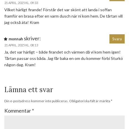
21 APRIL, 2025 KL. 09:33
Vilket härligt firande! Förstår det var skönt att landa i soffan
framför en brasa efter en varm dusch när ni kom hem. De tårtan vill
jag också äta! Kram
skriver:
monnah
Svara
21 APRIL, 2025 KL. 08:13
Ja, det var härligt – både firandet och värmen då vi kom hem igen!
Tårtan passar oss båda. Jag får baka en om du kommer förbi Sturkö
någon dag. Kram!
Lämna ett svar
Din e-postadress kommer inte publiceras.
Obligatoriska fält är märkta
*
Kommentar
*