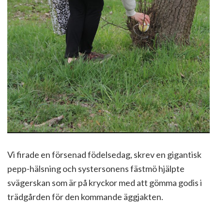
Vi firade en försenad födelsedag, skrev en gigantisk
pepp-hälsning och systersonens fästmö hjälpte
svägerskan som är på kryckor med att gömma godis i
trädgården för den kommande äggjakten.