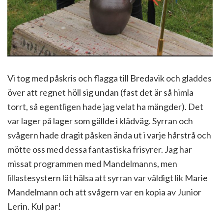
Vi tog med påskris och flagga till Bredavik och gladdes
över att regnet höll sig undan (fast det är så himla
torrt, så egentligen hade jag velat ha mängder). Det
var lager på lager som gällde i klädväg. Syrran och
svågern hade dragit påsken ända ut i varje hårstrå och
mötte oss med dessa fantastiska frisyrer. Jag har
missat programmen med Mandelmanns, men
lillastesystern lät hälsa att syrran var väldigt lik Marie
Mandelmann och att svågern var en kopia av Junior
Lerin. Kul par!