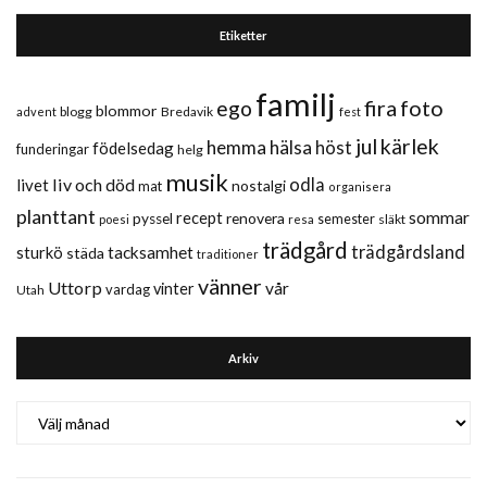
Etiketter
familj
fira
foto
ego
blommor
blogg
Bredavik
advent
fest
jul
kärlek
hemma
hälsa
höst
födelsedag
funderingar
helg
musik
liv och död
odla
livet
nostalgi
mat
organisera
planttant
sommar
recept
renovera
pyssel
semester
släkt
poesi
resa
trädgård
trädgårdsland
sturkö
tacksamhet
städa
traditioner
vänner
Uttorp
vår
vinter
vardag
Utah
Arkiv
Arkiv