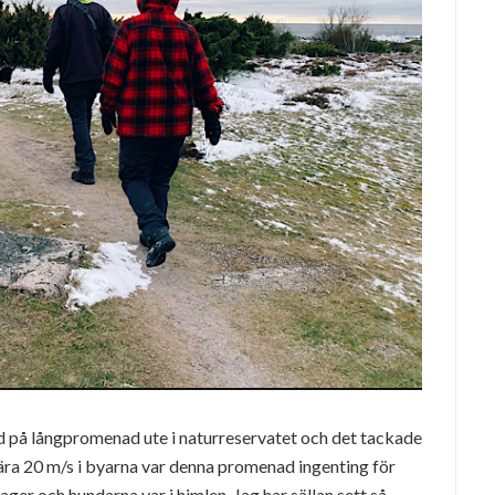
d på långpromenad ute i naturreservatet och det tackade
 nära 20 m/s i byarna var denna promenad ingenting för
lager och hundarna var i himlen. Jag har sällan sett så