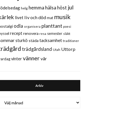
jul
hemma
hälsa
höst
födelsedag
helg
musik
kärlek
liv och död
livet
mat
planttant
odla
nostalgi
organisera
poesi
recept
renovera
pyssel
semester
släkt
resa
sommar
sturkö
tacksamhet
städa
traditioner
trädgård
trädgårdsland
Uttorp
Utah
vänner
vår
vinter
vardag
Arkiv
Arkiv