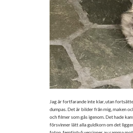
Jag är fortfarande inte klar, utan fortsä
dumpas. Det är bilder från mig, maken och
och filmer som gås igenom. Det hade kansk
försvinner lätt alla guldkorn om det lig
foton, femtiotvå versioner av samma motiv