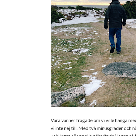
Våra vänner frågade om vi ville hänga me
vi inte nej till. Med två minusgrader och
veklingar. Vi var alla påbyltade i lager på 