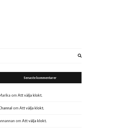
Expand
search
form
Senaste kommentarer
Marika
om
Att välja klokt.
Channal
om
Att välja klokt.
annannan
om
Att välja klokt.