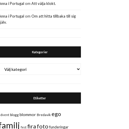
Anna i Portugal
om
Att välja klokt.
Anna i Portugal
om
Om att hitta tillbaka till sig
jälv.
Kategorier
Kategorier
Etiketter
ego
blommor
blogg
Bredavik
advent
familj
fira
foto
funderingar
fest