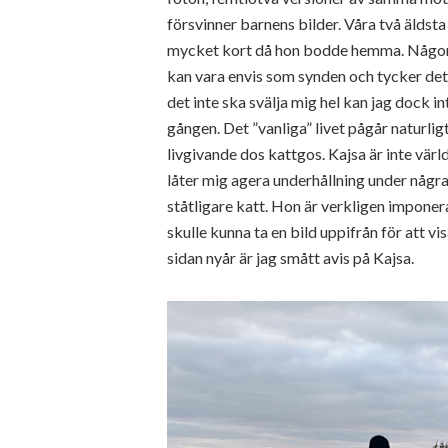
försvinner barnens bilder. Våra två äldsta
mycket kort då hon bodde hemma. Någon a
kan vara envis som synden och tycker det ä
det inte ska svälja mig hel kan jag dock in
gången. Det ”vanliga” livet pågår naturligt
livgivande dos kattgos. Kajsa är inte vär
låter mig agera underhållning under några 
ståtligare katt. Hon är verkligen imponer
skulle kunna ta en bild uppifrån för att vi
sidan nyår är jag smått avis på Kajsa.