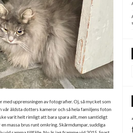
s
tter med upprensningen av fotografier. Oj, så mycket som
 vår äldsta dotters kameror och så hela familjens foton
e varit helt rimligt att bara spara allt, men samtidigt
ger en massa brus runt omkring. Skärmdumpar, suddiga
 vid samma tillfälle. Nu är jag framme vid 2015. Snart