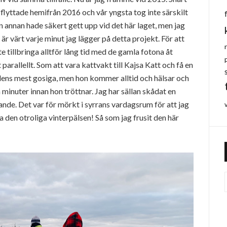
 flyttade hemifrån 2016 och vår yngsta tog inte särskilt
nnan hade säkert gett upp vid det här laget, men jag
r värt varje minut jag lägger på detta projekt. För att
te tillbringa alltför lång tid med de gamla fotona åt
 parallellt. Som att vara kattvakt till Kajsa Katt och få en
ldens mest gosiga, men hon kommer alltid och hälsar och
minuter innan hon tröttnar. Jag har sällan skådat en
ande. Det var för mörkt i syrrans vardagsrum för att jag
sa den otroliga vinterpälsen! Så som jag frusit den här