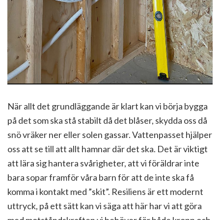
När allt det grundläggande är klart kan vi börja bygga
på det som ska stå stabilt då det blåser, skydda oss då
snö vräker ner eller solen gassar. Vattenpasset hjälper
oss att se till att allt hamnar där det ska. Det är viktigt
att lära sig hantera svårigheter, att vi föräldrar inte
bara sopar framför våra barn för att de inte ska få
komma i kontakt med ”skit”. Resiliens är ett modernt
uttryck, på ett sätt kan vi säga att här har vi att göra
med motståndskraften vi behöver för både kropp och