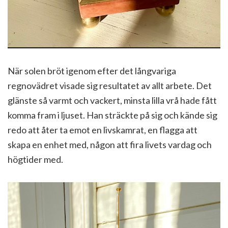
När solen bröt igenom efter det långvariga
regnovädret visade sig resultatet av allt arbete. Det
glänste så varmt och vackert, minsta lilla vrå hade fått
komma fram i ljuset. Han sträckte på sig och kände sig
redo att åter ta emot en livskamrat, en flagga att
skapa en enhet med, någon att fira livets vardag och
högtider med.