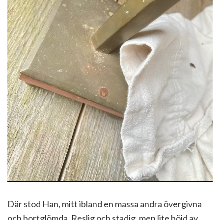
Där stod Han, mitt ibland en massa andra övergivna
och bortglömda. Reslig och stadig, men lite böjd av