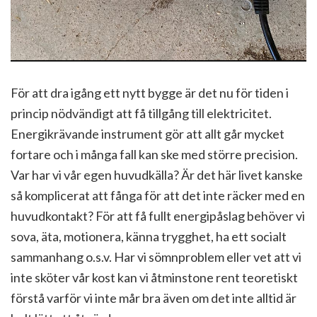
För att dra igång ett nytt bygge är det nu för tiden i
princip nödvändigt att få tillgång till elektricitet.
Energikrävande instrument gör att allt går mycket
fortare och i många fall kan ske med större precision.
Var har vi vår egen huvudkälla? Är det här livet kanske
så komplicerat att fånga för att det inte räcker med en
huvudkontakt? För att få fullt energipåslag behöver vi
sova, äta, motionera, känna trygghet, ha ett socialt
sammanhang o.s.v. Har vi sömnproblem eller vet att vi
inte sköter vår kost kan vi åtminstone rent teoretiskt
förstå varför vi inte mår bra även om det inte alltid är