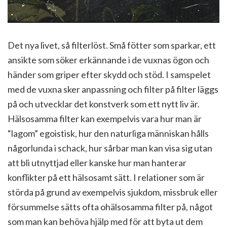
Det nya livet, så filterlöst. Små fötter som sparkar, ett
ansikte som söker erkännande i de vuxnas ögon och
händer som griper efter skydd och stöd. I samspelet
med de vuxna sker anpassning och filter på filter läggs
på och utvecklar det konstverk som ett nytt liv är.
Hälsosamma filter kan exempelvis vara hur man är
“lagom” egoistisk, hur den naturliga människan hålls
någorlunda i schack, hur sårbar man kan visa sig utan
att bli utnyttjad eller kanske hur man hanterar
konflikter på ett hälsosamt sätt. I relationer som är
störda på grund av exempelvis sjukdom, missbruk eller
försummelse sätts ofta ohälsosamma filter på, något
som man kan behöva hjälp med för att byta ut dem