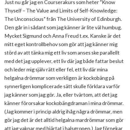
Just nu går jag en Courserakurs som heter ”Know
Thyself – The Value and Limits of Self-Knowledge:
The Unconscious” från The University of Edinburgh.
Den går in i sådant som jag känner är lite väl humbug.
Mycket Sigmund och Anna Freud t.ex. Kanske är det
mitt eget kontrollbehov som gör att jag känner mig
störd av att tänka mig ett liv som anses ske parallellt
med det jag upplever, ett liv där jag både fattar beslut
och leder mig själv rätt eller fel, ett liv där mina
helgalna drömmar som verkligen är kockobäng på
synnerligen komplicerade sätt skulle förklara varför
jag känner som jag gör. Ja, eller tvärtom, att det jag
känner förorsakar kockobängdraman i mina drömmar.
(Jag kommer i princip aldrig ihåg några drömmar, men
gör jag det är det alltid helgalna mardrömmar som gör
att jag vaknar med hjärtat i halsgropen.) Jag förnekar