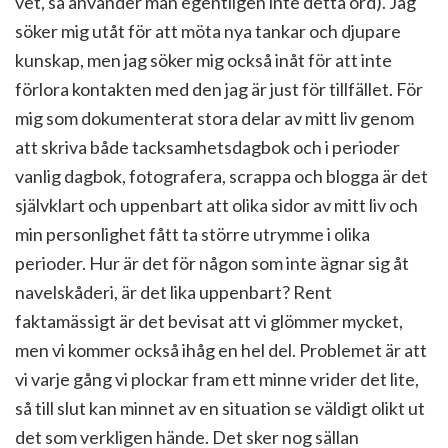
vet, så använder man egentligen inte detta ord). Jag
söker mig utåt för att möta nya tankar och djupare
kunskap, men jag söker mig också inåt för att inte
förlora kontakten med den jag är just för tillfället. För
mig som dokumenterat stora delar av mitt liv genom
att skriva både tacksamhetsdagbok och i perioder
vanlig dagbok, fotografera, scrappa och blogga är det
självklart och uppenbart att olika sidor av mitt liv och
min personlighet fått ta större utrymme i olika
perioder. Hur är det för någon som inte ägnar sig åt
navelskåderi, är det lika uppenbart? Rent
faktamässigt är det bevisat att vi glömmer mycket,
men vi kommer också ihåg en hel del. Problemet är att
vi varje gång vi plockar fram ett minne vrider det lite,
så till slut kan minnet av en situation se väldigt olikt ut
det som verkligen hände. Det sker nog sällan