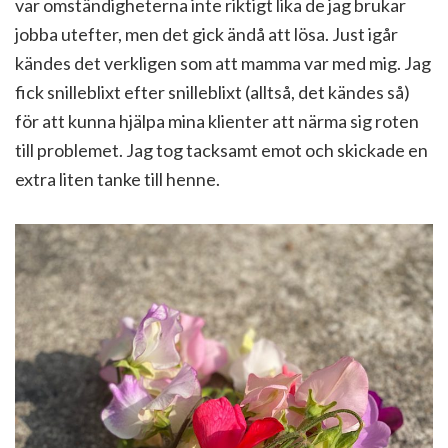
var omständigheterna inte riktigt lika de jag brukar
jobba utefter, men det gick ändå att lösa. Just igår
kändes det verkligen som att mamma var med mig. Jag
fick snilleblixt efter snilleblixt (alltså, det kändes så)
för att kunna hjälpa mina klienter att närma sig roten
till problemet. Jag tog tacksamt emot och skickade en
extra liten tanke till henne.