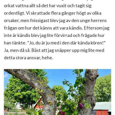
orkat vattna allt så det har vuxit och tagit sig
ordentligt. Vi skrattade flera gånger högt av olika
orsaker, men fnissigast blev jag av den unge herrens
frågan om hur det känns att vara kändis. Eftersom jag
inte är kändis blev jag lite förvirrad och frågade hur
han tänkte. ”Jo, du är ju med i den där kända kören!”
Ja, men då så. Bäst att jag snäpper upp mig lite med
detta stora ansvar, hehe.