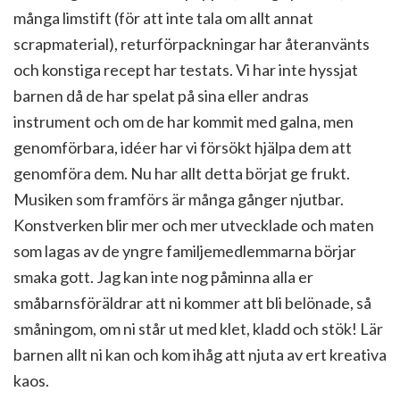
många limstift (för att inte tala om allt annat
scrapmaterial), returförpackningar har återanvänts
och konstiga recept har testats. Vi har inte hyssjat
barnen då de har spelat på sina eller andras
instrument och om de har kommit med galna, men
genomförbara, idéer har vi försökt hjälpa dem att
genomföra dem. Nu har allt detta börjat ge frukt.
Musiken som framförs är många gånger njutbar.
Konstverken blir mer och mer utvecklade och maten
som lagas av de yngre familjemedlemmarna börjar
smaka gott. Jag kan inte nog påminna alla er
småbarnsföräldrar att ni kommer att bli belönade, så
småningom, om ni står ut med klet, kladd och stök! Lär
barnen allt ni kan och kom ihåg att njuta av ert kreativa
kaos.