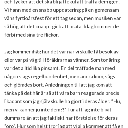
och tycker att det ska bli jättekul att träffa dem igen.
Vi hann med en snabb uppdatering på en gemensam
väns fyrtioårsfest för ett tag sedan, men musiken var
så hög att det knappt gick att prata. Idag kommer de
förbi med sina tre flickor.
Jag kommer ihåg hur det var när vi skulle få besök av
eller var på väg till föräldrarnas vänner. Som tonåring
var det alltid lika pinsamt. En del träffade man med
någon slags regelbundenhet, men andra kom, sågs
och glömdes bort. Anledningen till att jag kom att
tänka på det här är så att våra barn reagerade precis
likadant som jag själv skulle ha gjort i deras ålder. ”Hu,
men vi känner ju inte dem?!” Tur att jag inte blivit
dummare än att jag faktiskt har förståelse för deras
”oro”. Hur som helst tror jag att vi alla kommer att få en