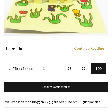
Continue Reading
← Föregående
1
…
98
99
100
Senaste kommentarer
Ewa Svensson med bloggen Tyg, garn och hund
om
Augustikänslan.