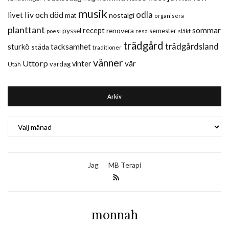
musik
liv och död
odla
livet
nostalgi
mat
organisera
planttant
sommar
recept
renovera
pyssel
semester
släkt
poesi
resa
trädgård
trädgårdsland
sturkö
tacksamhet
städa
traditioner
vänner
Uttorp
vår
vinter
vardag
Utah
Arkiv
Arkiv
Jag
MB Terapi
monnah