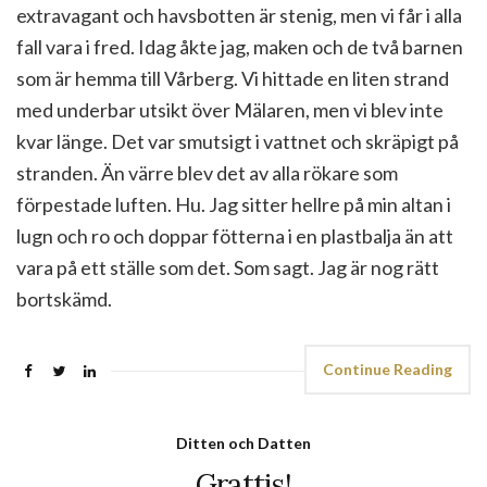
extravagant och havsbotten är stenig, men vi får i alla
fall vara i fred. Idag åkte jag, maken och de två barnen
som är hemma till Vårberg. Vi hittade en liten strand
med underbar utsikt över Mälaren, men vi blev inte
kvar länge. Det var smutsigt i vattnet och skräpigt på
stranden. Än värre blev det av alla rökare som
förpestade luften. Hu. Jag sitter hellre på min altan i
lugn och ro och doppar fötterna i en plastbalja än att
vara på ett ställe som det. Som sagt. Jag är nog rätt
bortskämd.
Continue Reading
Ditten och Datten
Grattis!