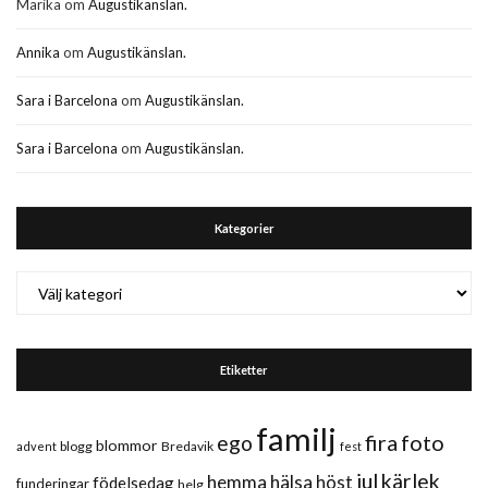
Marika
om
Augustikänslan.
Annika
om
Augustikänslan.
Sara i Barcelona
om
Augustikänslan.
Sara i Barcelona
om
Augustikänslan.
Kategorier
Kategorier
Etiketter
familj
fira
foto
ego
blommor
blogg
Bredavik
advent
fest
jul
kärlek
hemma
hälsa
höst
födelsedag
funderingar
helg