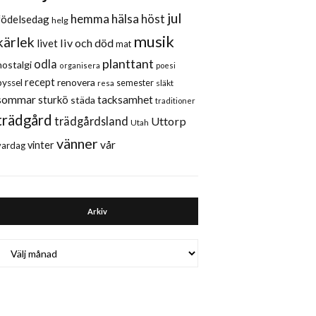
jul
hemma
hälsa
höst
födelsedag
helg
musik
kärlek
liv och död
livet
mat
planttant
odla
nostalgi
organisera
poesi
recept
renovera
pyssel
semester
släkt
resa
sommar
sturkö
tacksamhet
städa
traditioner
trädgård
trädgårdsland
Uttorp
Utah
vänner
vår
vinter
vardag
Arkiv
Arkiv