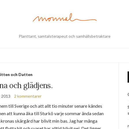
Planttant, samtalsterapeut och samhällsbetraktare
itten och Datten
na och glädjens.
, 2013
2 kommentarer
hem till Sverige och att allt tio minuter senare kändes
nen att kunna åka till Sturkö varje sommar ända sedan
s
lskronas skärgård har blivit min bas. Jag har många
flytta hit och svaret har alltid blivit nej. Det ligger