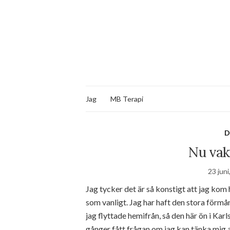
Jag
MB Terapi
D
Nu vak
23 juni
Jag tycker det är så konstigt att jag kom 
som vanligt. Jag har haft den stora förmå
jag flyttade hemifrån, så den här ön i Kar
gånger fått frågan om jag kan tänka mig att 