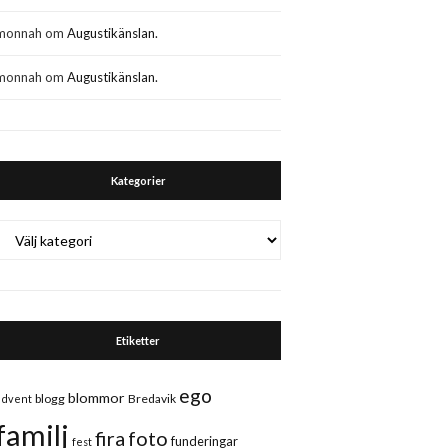
monnah
om
Augustikänslan.
monnah
om
Augustikänslan.
Kategorier
Kategorier
Etiketter
ego
blommor
blogg
Bredavik
advent
familj
fira
foto
funderingar
fest