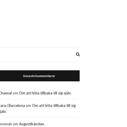
Expand
search
form
Senaste kommentarer
Channal
om
Om att hitta tillbaka till sig själv.
Sara i Barcelona
om
Om att hitta tillbaka till sig
jälv.
monnah
om
Augustikänslan.