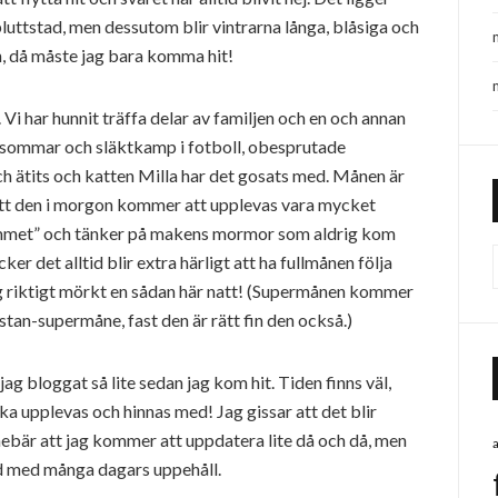
pluttstad, men dessutom blir vintrarna långa, blåsiga och
, då måste jag bara komma hit!
 Vi har hunnit träffa delar av familjen och en och annan
idsommar och släktkamp i fotboll, obesprutade
ch ätits och katten Milla har det gosats med. Månen är
 att den i morgon kommer att upplevas vara mycket
å rummet” och tänker på makens mormor som aldrig kom
er det alltid blir extra härligt att ha fullmånen följa
drig riktigt mörkt en sådan här natt! (Supermånen kommer
ästan-supermåne, fast den är rätt fin den också.)
g bloggat så lite sedan jag kom hit. Tiden finns väl,
a upplevas och hinnas med! Jag gissar att det blir
nebär att jag kommer att uppdatera lite då och då, men
and med många dagars uppehåll.