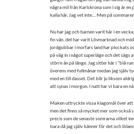
några mil från Karlskrona som i sig är en 
kalla här. Jag vet inte… Men på sommaren
Nu har jag och barnen varit här i en vecka.
fin vän, det har varit Lövmarknad och m
jordgubbar i morfars land har plockats o
på väg in i något superläge och det sägs
större än på länge. Jag sitter här i ”bl
överens med fullmånar medan jag själv tyck
med en till dasset. Det blir ju liksom al
att synas i morgon. I natt har vi bara en n
Maken uttryckte vissa klagomål över att ja
men det finns så mycket mer som också sk
precis som de senaste somrarna vilket in
bara då jag själv känner för det och ibl