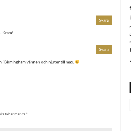
Svara
n. Kram!
Svara
 i Birmingham vännen och njuter till max.
ska fält är märkta
*