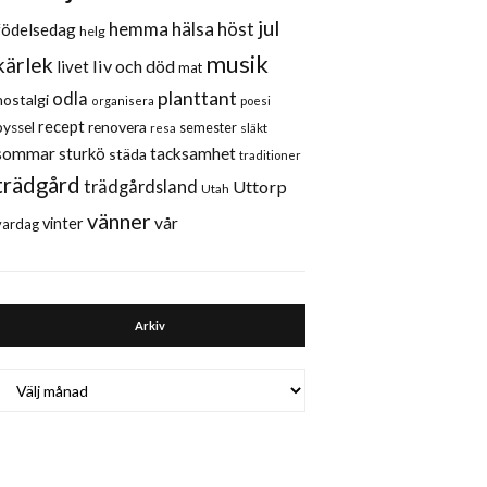
jul
hemma
hälsa
höst
födelsedag
helg
musik
kärlek
liv och död
livet
mat
planttant
odla
nostalgi
organisera
poesi
recept
renovera
pyssel
semester
släkt
resa
sommar
sturkö
tacksamhet
städa
traditioner
trädgård
trädgårdsland
Uttorp
Utah
vänner
vår
vinter
vardag
Arkiv
Arkiv