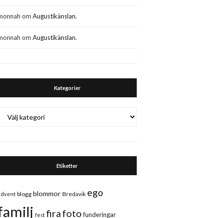
monnah
om
Augustikänslan.
monnah
om
Augustikänslan.
Kategorier
Kategorier
Etiketter
ego
blommor
blogg
Bredavik
advent
familj
fira
foto
funderingar
fest