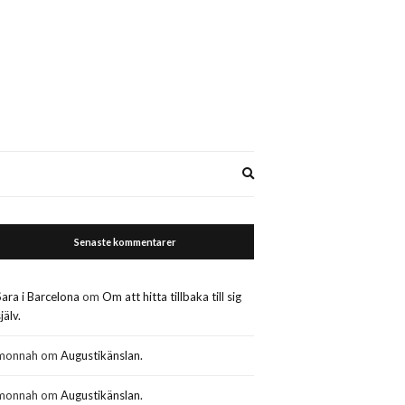
Expand
search
form
Senaste kommentarer
Sara i Barcelona
om
Om att hitta tillbaka till sig
jälv.
monnah
om
Augustikänslan.
monnah
om
Augustikänslan.