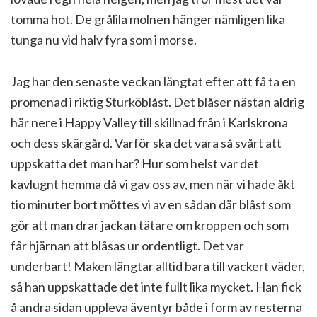
tomma hot. De grålila molnen hänger nämligen lika
tunga nu vid halv fyra som i morse.
Jag har den senaste veckan längtat efter att få ta en
promenad i riktig Sturköblåst. Det blåser nästan aldrig
här nere i Happy Valley till skillnad från i Karlskrona
och dess skärgård. Varför ska det vara så svårt att
uppskatta det man har? Hur som helst var det
kavlugnt hemma då vi gav oss av, men när vi hade åkt
tio minuter bort möttes vi av en sådan där blåst som
gör att man drar jackan tätare om kroppen och som
får hjärnan att blåsas ur ordentligt. Det var
underbart! Maken längtar alltid bara till vackert väder,
så han uppskattade det inte fullt lika mycket. Han fick
å andra sidan uppleva äventyr både i form av resterna