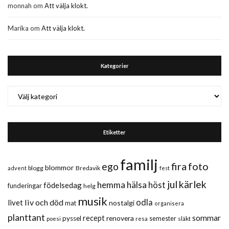
monnah
om
Att välja klokt.
Marika
om
Att välja klokt.
Kategorier
Kategorier
Etiketter
familj
fira
foto
ego
blommor
blogg
Bredavik
advent
fest
jul
kärlek
hemma
hälsa
höst
födelsedag
funderingar
helg
musik
liv och död
odla
livet
nostalgi
mat
organisera
planttant
sommar
recept
renovera
pyssel
semester
släkt
poesi
resa