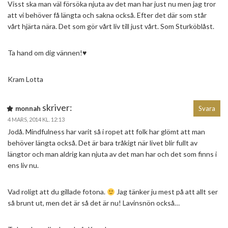
Visst ska man väl försöka njuta av det man har just nu men jag tror
att vi behöver få längta och sakna också. Efter det där som står
vårt hjärta nära. Det som gör vårt liv till just vårt. Som Sturköblåst.
Ta hand om dig vännen!♥
Kram Lotta
skriver:
monnah
Svara
4 MARS, 2014 KL. 12:13
Jodå. Mindfulness har varit så i ropet att folk har glömt att man
behöver längta också. Det är bara tråkigt när livet blir fullt av
längtor och man aldrig kan njuta av det man har och det som finns i
ens liv nu.
Vad roligt att du gillade fotona.
Jag tänker ju mest på att allt ser
så brunt ut, men det är så det är nu! Lavinsnön också…