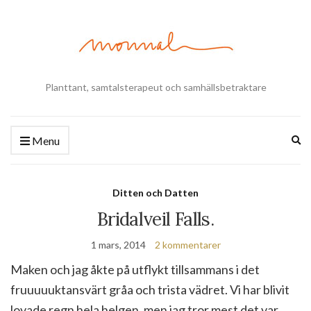
Planttant, samtalsterapeut och samhällsbetraktare
Ex
Menu
se
fo
Ditten och Datten
Bridalveil Falls.
1 mars, 2014
2 kommentarer
Maken och jag åkte på utflykt tillsammans i det
fruuuuuktansvärt gråa och trista vädret. Vi har blivit
lovade regn hela helgen, men jag tror mest det var