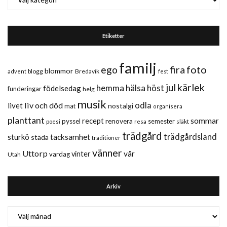
Etiketter
familj
fira
foto
ego
blommor
blogg
Bredavik
advent
fest
jul
kärlek
hemma
hälsa
höst
födelsedag
funderingar
helg
musik
liv och död
odla
livet
nostalgi
mat
organisera
planttant
sommar
recept
renovera
pyssel
semester
släkt
poesi
resa
trädgård
trädgårdsland
sturkö
tacksamhet
städa
traditioner
vänner
Uttorp
vår
vinter
vardag
Utah
Arkiv
Arkiv