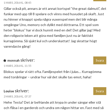
1 MARS, 2016 KL. 08:45
Gillar också pit, annars är ett annat kortspel ”the great dalmuti”, det
funkar med upp till 8 spelare och vinns med huvudet på skaft. Just
nu hinner vi knappt spela några vuxenspel men det blir många
omgångar Uno, memory och dylikt med döttrarna. Ett spel som
heter ”blokus” har vi dock hunnit med en del! Det gillar jag! Med
den roligaste leken att göra med familjen just nu är faktiskt
kurragömma. Så sjukt kul och underskattat! Jag skrattar högt
varendaste gång!
skriver:
monnah
Svara
1 MARS, 2016 KL. 11:55
Blokus spelar vi rätt ofta. Familjespelet från i julas… Kurragömma
med tonåringar – undrar hur väl det skulle tas emot, haha!
skriver:
Louise
Svara
2 MARS, 2016 KL. 07:37
Hehe Testa? Det är befriande att krypa in under sängar eller stå
och flåsa i en garderob och undra om någon hittar en. Fast med så