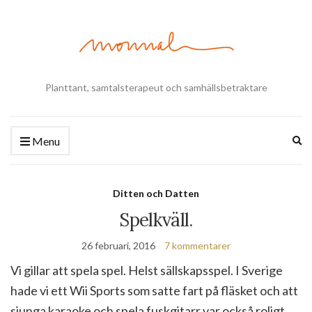
Planttant, samtalsterapeut och samhällsbetraktare
Ex
Menu
se
fo
Ditten och Datten
Spelkväll.
26 februari, 2016
7 kommentarer
Vi gillar att spela spel. Helst sällskapsspel. I Sverige
hade vi ett Wii Sports som satte fart på fläsket och att
sjunga karaoke och spela fuskgitarr var också roligt.