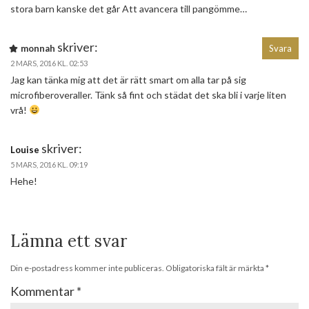
stora barn kanske det går Att avancera till pangömme…
skriver:
monnah
Svara
2 MARS, 2016 KL. 02:53
Jag kan tänka mig att det är rätt smart om alla tar på sig
microfiberoveraller. Tänk så fint och städat det ska bli i varje liten
vrå!
skriver:
Louise
5 MARS, 2016 KL. 09:19
Hehe!
Lämna ett svar
Din e-postadress kommer inte publiceras.
Obligatoriska fält är märkta
*
Kommentar
*