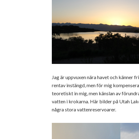
Jag är uppvuxen nära havet och känner frih
rentav instängd, men för mig kompenserad
teoretiskt in mig, men känslan av förund
vatten i krokarna. Här bilder på Utah Lake
några stora vattenreservoarer.