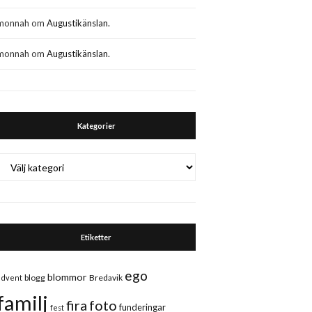
monnah
om
Augustikänslan.
monnah
om
Augustikänslan.
Kategorier
Kategorier
Etiketter
ego
blommor
blogg
Bredavik
advent
familj
fira
foto
funderingar
fest