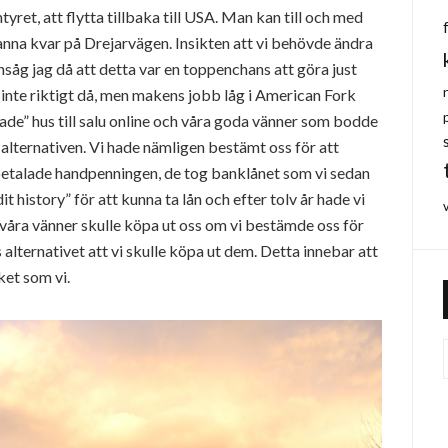
yret, att flytta tillbaka till USA. Man kan till och med
tanna kvar på Drejarvägen. Insikten att vi behövde ändra
nsåg jag då att detta var en toppenchans att göra just
t inte riktigt då, men makens jobb låg i American Fork
rkade” hus till salu online och våra goda vänner som bodde
 alternativen. Vi hade nämligen bestämt oss för att
etalade handpenningen, de tog banklånet som vi sedan
it history” för att kunna ta lån och efter tolv år hade vi
 våra vänner skulle köpa ut oss om vi bestämde oss för
ns alternativet att vi skulle köpa ut dem. Detta innebar att
ket som vi.