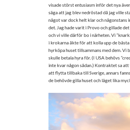
visade störst entusiasm inför det nya ävent
säga att jag blev nedröstad då jag ville s
något var dock helt klar och någonstans i
det. Jag hade varit i Provo och gillade de
och vi ville därför bo i närheten. Vi ”kna
i krokarna åkte för att kolla upp de bästa
hyrköpa huset tillsammans med dem. Vi b
skulle betala hyra för. (I USA behövs ”cred
inte kvar någon sådan.) Kontraktet sa att
att flytta tillbaka till Sverige, annars fan
de behövde gilla huset och läget lika myc