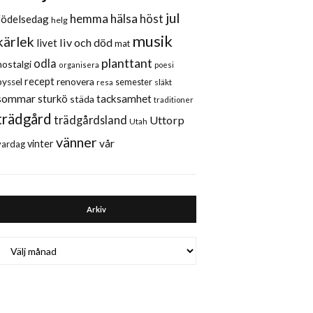
jul
hemma
hälsa
höst
födelsedag
helg
musik
kärlek
liv och död
livet
mat
planttant
odla
nostalgi
organisera
poesi
recept
renovera
pyssel
semester
släkt
resa
sommar
sturkö
tacksamhet
städa
traditioner
trädgård
trädgårdsland
Uttorp
Utah
vänner
vår
vinter
vardag
Arkiv
Arkiv