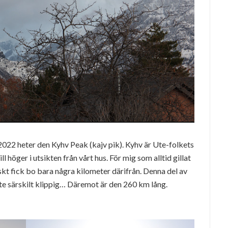
022 heter den Kyhv Peak (kajv pik). Kyhv är Ute-folkets
l höger i utsikten från vårt hus. För mig som alltid gillat
iskt fick bo bara några kilometer därifrån. Denna del av
te särskilt klippig… Däremot är den 260 km lång.