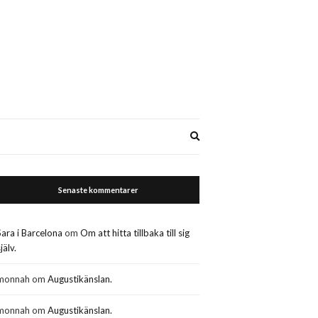
Expand
search
form
Senaste kommentarer
Sara i Barcelona
om
Om att hitta tillbaka till sig
jälv.
monnah
om
Augustikänslan.
monnah
om
Augustikänslan.