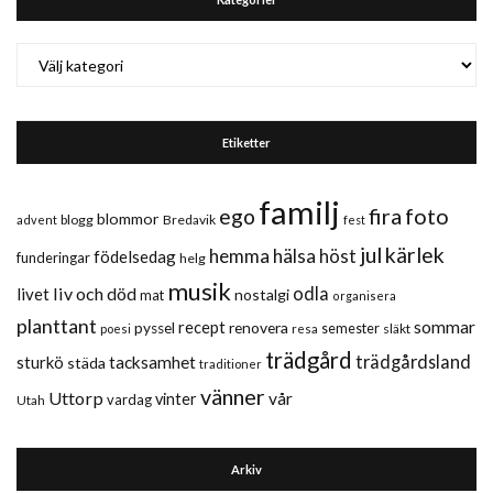
Kategorier
Etiketter
familj
fira
foto
ego
blommor
blogg
Bredavik
advent
fest
jul
kärlek
hemma
hälsa
höst
födelsedag
funderingar
helg
musik
liv och död
odla
livet
nostalgi
mat
organisera
planttant
sommar
recept
renovera
pyssel
semester
släkt
poesi
resa
trädgård
trädgårdsland
sturkö
tacksamhet
städa
traditioner
vänner
Uttorp
vår
vinter
vardag
Utah
Arkiv