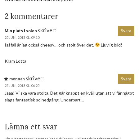
2 kommentarer
skriver:
Min plats i solen
Svara
25 JUNI, 2013 KL. 09:10
Isåfall är jag också cheesy… och stolt över det.
Ljuvlig bild!
Kram Lotta
skriver:
monnah
Svara
27 JUNI, 2013 KL. 06:25
Jaaa! Vi ska vara stolta. Det går knappt en kväll utan att vi får något
slags fantastisk solnedgång. Underbart…
Lämna ett svar
Din e-postadress kommer inte publiceras.
Obligatoriska fält är märkta
*