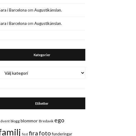
Sara i Barcelona
om
Augustikänslan.
Sara i Barcelona
om
Augustikänslan.
Kategorier
Kategorier
Etiketter
ego
blommor
blogg
Bredavik
advent
familj
fira
foto
funderingar
fest