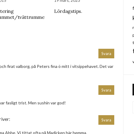
2015
19 mars, 2023
tering
Lördagstips.
ummet/tvättrumme
Svara
 och firat valborg, på Peters fina ö mitt i vitsippehavet. Det var
Svara
var fasligt trist. Men sushin var god!
river:
Svara
a Abbe. Vi tittat ofta på Madicken här hemma.