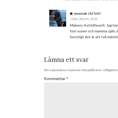
skriver:
monnah
1 MAJ, 2012 KL. 05:21
Makens Astridfavorit. Jag ha
hon vuxen och mamma själv, men
konstigt det är att två männis
Lämna ett svar
Din e-postadress kommer inte publiceras.
Obligatori
Kommentar
*