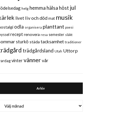
jul
hemma
hälsa
höst
födelsedag
helg
musik
kärlek
liv och död
livet
mat
planttant
odla
nostalgi
organisera
poesi
recept
renovera
pyssel
semester
släkt
resa
sommar
sturkö
tacksamhet
städa
traditioner
trädgård
trädgårdsland
Uttorp
Utah
vänner
vår
vinter
vardag
Arkiv
Arkiv