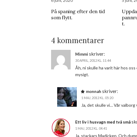
6 juni, 2020
5 juni, 
På spaning efter den tid
Uppda
som flytt.
pannr
t.
4 kommentarer
skriver:
Mimmi
30 APRIL, 2012 KL. 11:44
Åh, ni skulle ha varit här hos oss
mysigt.
skriver:
monnah
1 MAJ, 2012 KL. 05:20
Ja, det skulle vi… Vår valborg 
sk
Ett liv i husvagn med två små
1 MAJ, 2012 KL. 04:41
Ja, stackars Madicken. Och dumm