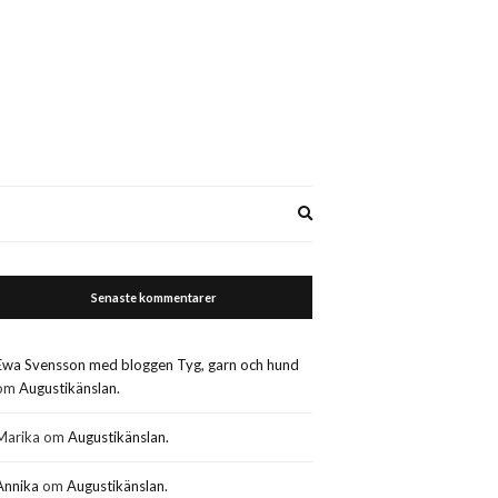
Expand
search
form
Senaste kommentarer
Ewa Svensson med bloggen Tyg, garn och hund
om
Augustikänslan.
Marika
om
Augustikänslan.
Annika
om
Augustikänslan.