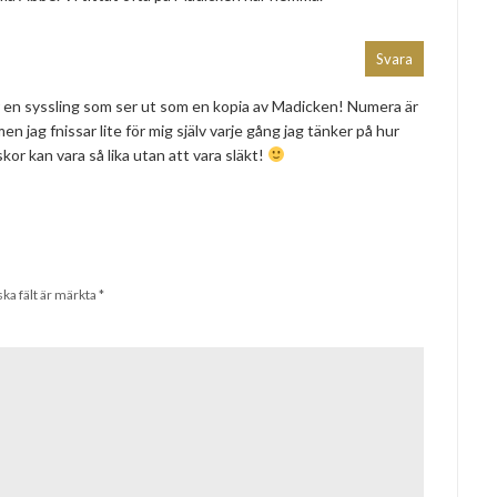
Svara
r en syssling som ser ut som en kopia av Madicken! Numera är
 jag fnissar lite för mig själv varje gång jag tänker på hur
kor kan vara så lika utan att vara släkt!
ska fält är märkta
*