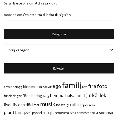
Sara i Barcelona
om
Att välja klokt.
monnah
om
Om att hitta tillbaka till sig själv.
Kategorier
Kategorier
Etiketter
familj
fira
foto
ego
blommor
blogg
Bredavik
advent
fest
jul
kärlek
hemma
hälsa
höst
födelsedag
funderingar
helg
musik
liv och död
odla
livet
nostalgi
mat
organisera
planttant
sommar
recept
renovera
pyssel
semester
släkt
poesi
resa