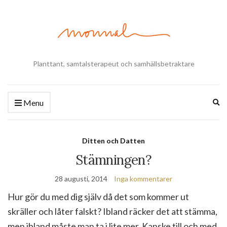
Planttant, samtalsterapeut och samhällsbetraktare
Ex
Menu
se
fo
Ditten och Datten
Stämningen?
28 augusti, 2014
Inga kommentarer
Hur gör du med dig själv då det som kommer ut
skräller och låter falskt? Ibland räcker det att stämma,
men ibland måste man ta i lite mer. Kanske till och med