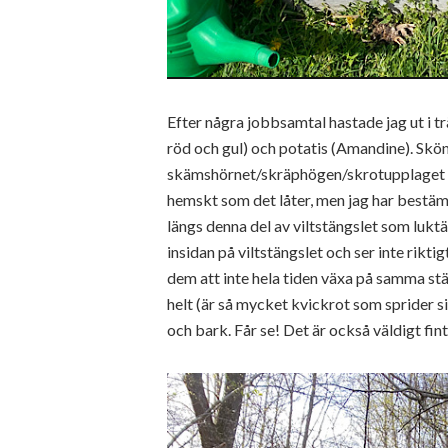
Efter några jobbsamtal hastade jag ut i trä
röd och gul) och potatis (Amandine). Skö
skämshörnet/skräphögen/skrotupplaget elle
hemskt som det låter, men jag har bestämt
längs denna del av viltstängslet som luktärt
insidan på viltstängslet och ser inte riktig
dem att inte hela tiden växa på samma stäl
helt (är så mycket kvickrot som sprider sig
och bark. Får se! Det är också väldigt fint