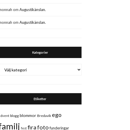
monnah
om
Augustikänslan.
monnah
om
Augustikänslan.
Kategorier
Kategorier
Etiketter
ego
blommor
blogg
Bredavik
advent
familj
fira
foto
funderingar
fest