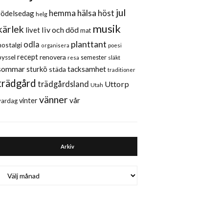
jul
hemma
hälsa
höst
födelsedag
helg
musik
kärlek
liv och död
livet
mat
planttant
odla
nostalgi
organisera
poesi
recept
renovera
pyssel
semester
släkt
resa
sommar
sturkö
tacksamhet
städa
traditioner
trädgård
trädgårdsland
Uttorp
Utah
vänner
vår
vinter
vardag
Arkiv
Arkiv