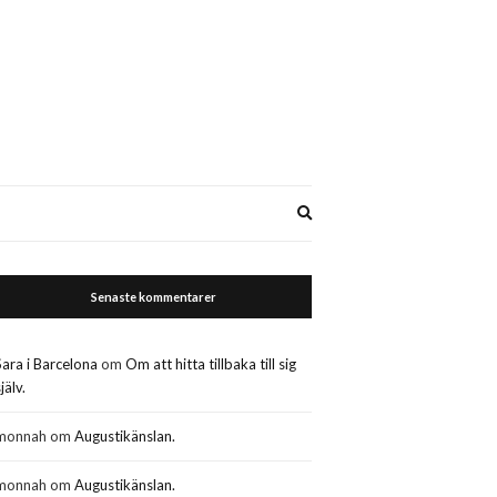
Expand
search
form
Senaste kommentarer
Sara i Barcelona
om
Om att hitta tillbaka till sig
jälv.
monnah
om
Augustikänslan.
monnah
om
Augustikänslan.