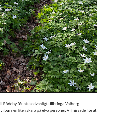
ll Rödeby för att sedvanligt tillbringa Valborg
i bara en liten skara på elva personer. Vi fnissade lite åt