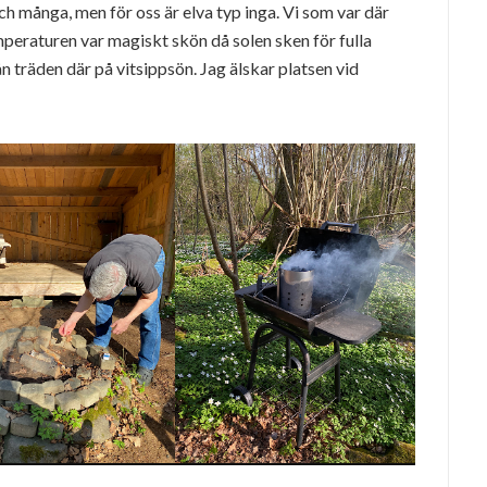
och många, men för oss är elva typ inga. Vi som var där
mperaturen var magiskt skön då solen sken för fulla
n träden där på vitsippsön. Jag älskar platsen vid