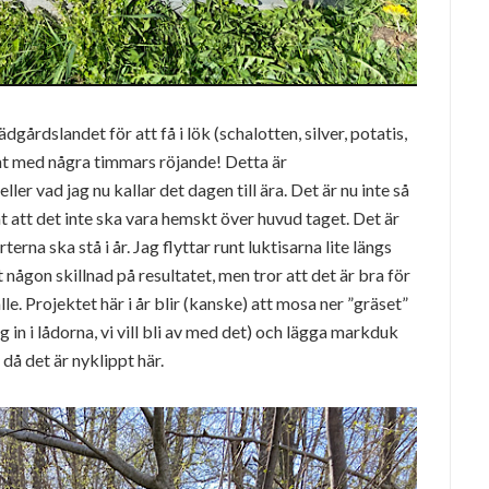
dgårdslandet för att få i lök (schalotten, silver, potatis,
nt med några timmars röjande! Detta är
r vad jag nu kallar det dagen till ära. Det är nu inte så
 att det inte ska vara hemskt över huvud taget. Det är
erna ska stå i år. Jag flyttar runt luktisarna lite längs
t någon skillnad på resultatet, men tror att det är bra för
le. Projektet här i år blir (kanske) att mosa ner ”gräset”
 in i lådorna, vi vill bli av med det) och lägga markduk
 då det är nyklippt här.