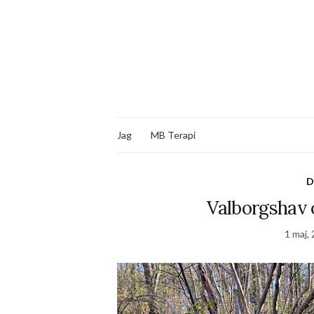
Jag
MB Terapi
D
Valborgshav 
1 maj,