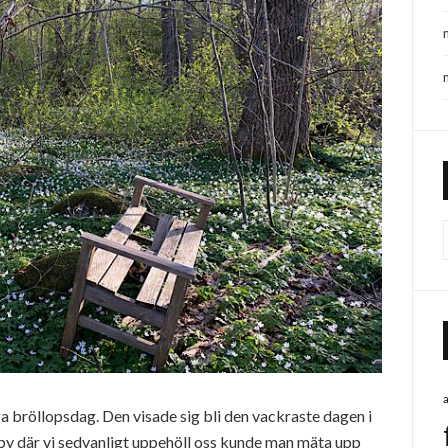
ga bröllopsdag. Den visade sig bli den vackraste dagen i
y där vi sedvanligt uppehöll oss kunde man mäta upp