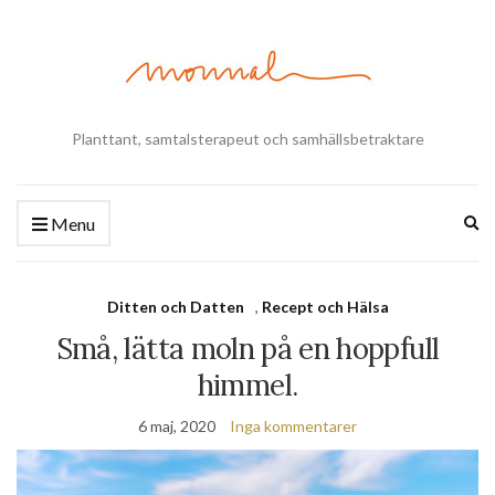
Planttant, samtalsterapeut och samhällsbetraktare
Ex
Menu
se
fo
Ditten och Datten
,
Recept och Hälsa
Små, lätta moln på en hoppfull
himmel.
6 maj, 2020
Inga kommentarer