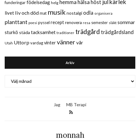
jul
kärlek
hemma
hälsa
höst
födelsedag
funderingar
helg
musik
liv och död
odla
livet
nostalgi
mat
organisera
planttant
sommar
recept
renovera
pyssel
semester
släkt
poesi
resa
trädgård
trädgårdsland
sturkö
tacksamhet
städa
traditioner
vänner
Uttorp
vår
vinter
vardag
Utah
Arkiv
Arkiv
Jag
MB Terapi
monnah