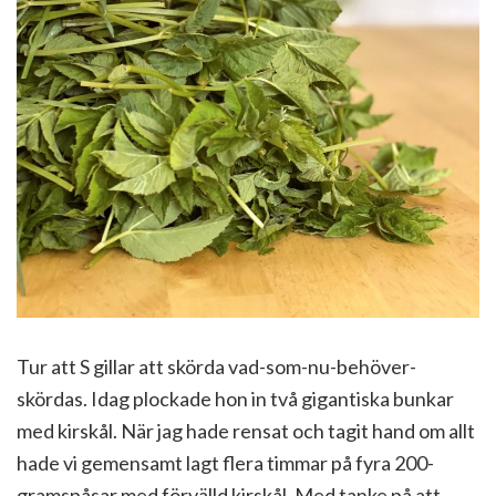
Tur att S gillar att skörda vad-som-nu-behöver-
skördas. Idag plockade hon in två gigantiska bunkar
med kirskål. När jag hade rensat och tagit hand om allt
hade vi gemensamt lagt flera timmar på fyra 200-
gramspåsar med förvälld kirskål. Med tanke på att