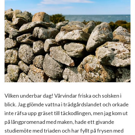
Vilken underbar dag! Vårvindar friska och solsken i
blick. Jag glömde vattna i trädgårdslandet och orkade
inte räfsa upp gräset till täckodlingen, men jag kom ut
på långpromenad med maken, hade ett givande
studiemöte med triaden och har fyllt på frysen med