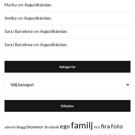
Marika
om
Augustikänslan.
Annika
om
Augustikänslan.
Sara i Barcelona
om
Augustikänslan.
Sara i Barcelona
om
Augustikänslan.
Kategorier
Kategorier
Etiketter
familj
fira
foto
ego
blommor
blogg
Bredavik
advent
fest