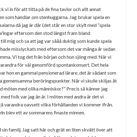
 vi in för att titta på de fina tavlor och allt annat
ngen som handlar om stenhuggarna. Jag brukar spela en
salarna då jag är där (det står en stor skylt med ”spela
 Vingar eftersom den stod längst fram bland
ill mig och sa att jag var sååå duktig som kunde spela
lv hade misslyckats med eftersom det var många år sedan
mma. Vi tog det från början och hon sjöng med. När vi
 varandra för väl genomförd spontankonsert. Det hela
s var hon en gammal pensionerad lärare, det är sådant som
a gemensamma beröringspunkter. När vi skulle skiljas åt
med möten med olika människor?” Precis så känner jag
a med folk var jag än är. I möten med andra är det vi
stå varandra oavsett vilka förhållanden vi kommer ifrån.
ln blev ett av sommarens finaste minnen.
in familj. Jag satt här och grät en liten skvätt över att