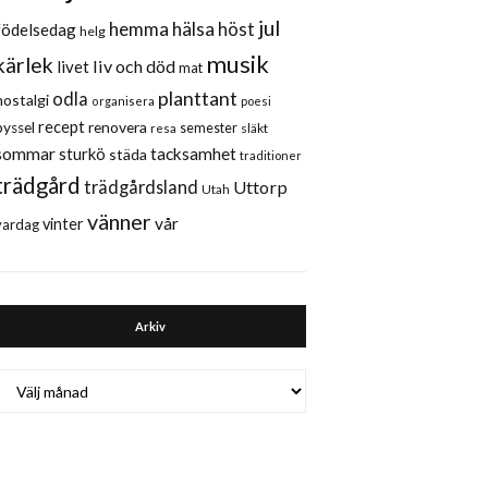
jul
hemma
hälsa
höst
födelsedag
helg
musik
kärlek
liv och död
livet
mat
planttant
odla
nostalgi
organisera
poesi
recept
renovera
pyssel
semester
släkt
resa
sommar
sturkö
tacksamhet
städa
traditioner
trädgård
trädgårdsland
Uttorp
Utah
vänner
vår
vinter
vardag
Arkiv
Arkiv