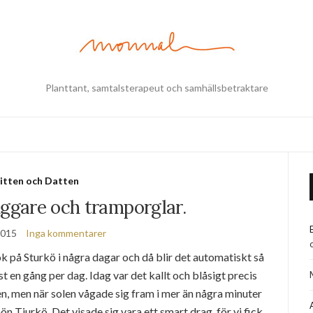
Planttant, samtalsterapeut och samhällsbetraktare
itten och Datten
uggare och tramporglar.
 2015
Inga kommentarer
k på Sturkö i några dagar och då blir det automatiskt så
t en gång per dag. Idag var det kallt och blåsigt precis
 men när solen vågade sig fram i mer än några minuter
ön Tjurkö. Det visade sig vara ett smart drag, för vi fick