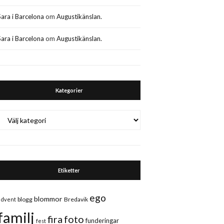
Sara i Barcelona
om
Augustikänslan.
Sara i Barcelona
om
Augustikänslan.
Kategorier
Kategorier
Etiketter
ego
blommor
blogg
Bredavik
advent
familj
fira
foto
funderingar
fest