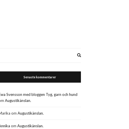
Expand
search
form
Senaste kommentarer
Ewa Svensson med bloggen Tyg, garn och hund
om
Augustikänslan.
Marika
om
Augustikänslan.
Annika
om
Augustikänslan.