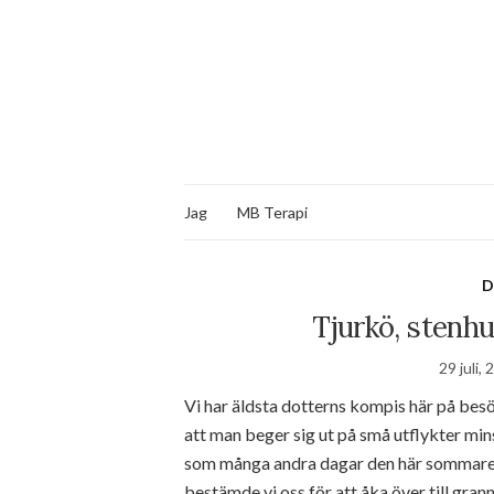
Jag
MB Terapi
D
Tjurkö, stenh
29 juli,
Vi har äldsta dotterns kompis här på besö
att man beger sig ut på små utflykter mins
som många andra dagar den här sommaren,
bestämde vi oss för att åka över till grann