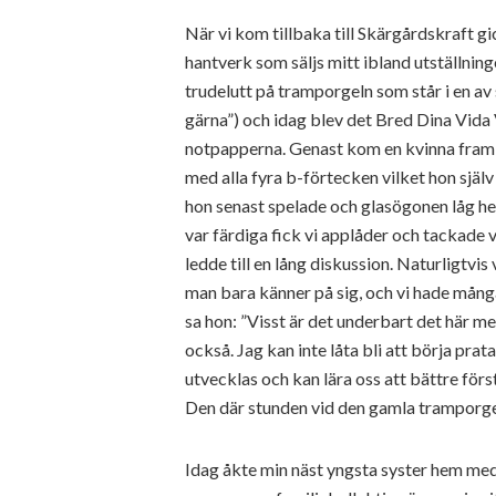
När vi kom tillbaka till Skärgårdskraft gick
hantverk som säljs mitt ibland utställni
trudelutt på tramporgeln som står i en av 
gärna”) och idag blev det Bred Dina Vida
notpapperna. Genast kom en kvinna fram t
med alla fyra b-förtecken vilket hon sjä
hon senast spelade och glasögonen låg he
var färdiga fick vi applåder och tackade
ledde till en lång diskussion. Naturligtvi
man bara känner på sig, och vi hade mång
sa hon: ”Visst är det underbart det här 
också. Jag kan inte låta bli att börja prat
utvecklas och kan lära oss att bättre för
Den där stunden vid den gamla tramporge
Idag åkte min näst yngsta syster hem med s