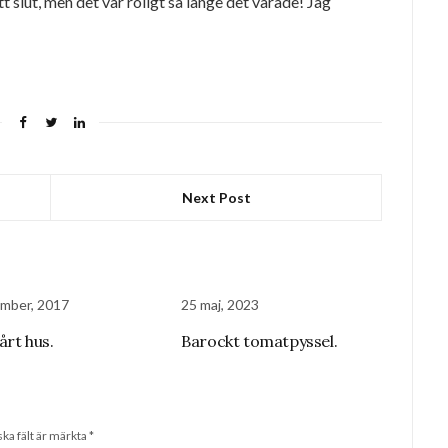
 slut, men det var roligt så länge det varade! Jag
Next Post
mber, 2017
25 maj, 2023
vårt hus.
Barockt tomatpyssel.
ska fält är märkta
*