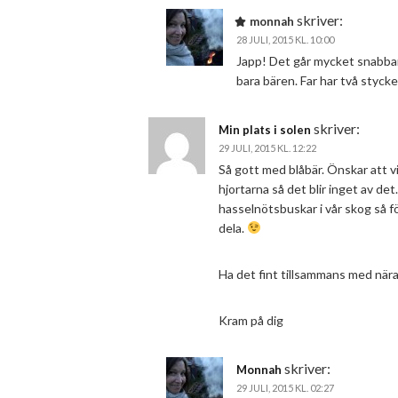
skriver:
monnah
28 JULI, 2015 KL. 10:00
Japp! Det går mycket snabbar
bara bären. Far har två styck
skriver:
Min plats i solen
29 JULI, 2015 KL. 12:22
Så gott med blåbär. Önskar att v
hjortarna så det blir inget av det.
hasselnötsbuskar i vår skog så 
dela.
Ha det fint tillsammans med nära
Kram på dig
skriver:
Monnah
29 JULI, 2015 KL. 02:27