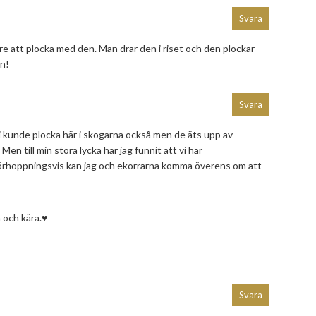
Svara
e att plocka med den. Man drar den i riset och den plockar
en!
Svara
i kunde plocka här i skogarna också men de äts upp av
 Men till min stora lycka har jag funnit att vi har
förhoppningsvis kan jag och ekorrarna komma överens om att
 och kära.♥
Svara