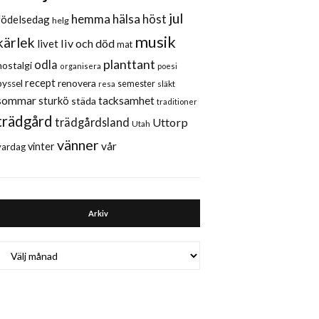
jul
hemma
hälsa
höst
födelsedag
helg
musik
kärlek
liv och död
livet
mat
planttant
odla
nostalgi
organisera
poesi
recept
renovera
pyssel
semester
släkt
resa
sommar
sturkö
tacksamhet
städa
traditioner
trädgård
trädgårdsland
Uttorp
Utah
vänner
vår
vinter
vardag
Arkiv
Arkiv