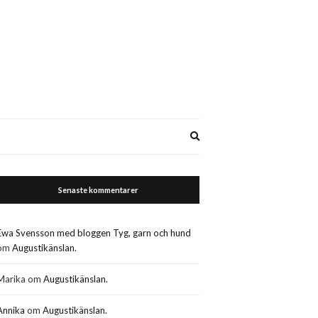
Expand
search
form
Senaste kommentarer
Ewa Svensson med bloggen Tyg, garn och hund
om
Augustikänslan.
Marika
om
Augustikänslan.
Annika
om
Augustikänslan.