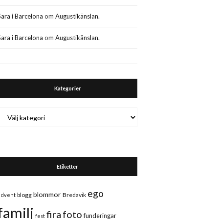
Sara i Barcelona
om
Augustikänslan.
Sara i Barcelona
om
Augustikänslan.
Kategorier
Kategorier
Etiketter
ego
blommor
blogg
Bredavik
advent
familj
fira
foto
funderingar
fest