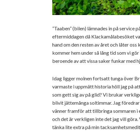
”Taaben” (bilen) lämnades in på service 
eftermiddagen då Klackamålabesöket var ö
hand om den resten av året och låter os
kommer hem under så lång tid som vi gör 
beroende av att vissa saker funkar med hj
Idag ligger molnen fortsatt tunga över Br
varmaste i uppmätt historia höll jag på a
som gett sig av på glid? Vi brukar verklige
blivit jättemånga soltimmar. Jag föredra
vänner framför att tillbringa sommaren i e
och det är verkligen inte det jag vill göra.
tänka lite extra på min tacksamhetsmedit