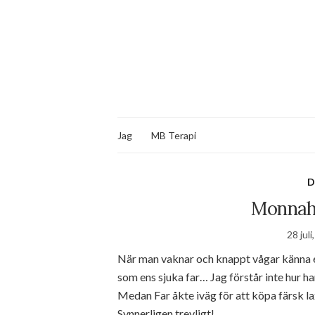
Jag
MB Terapi
D
Monnah 
28 juli
När man vaknar och knappt vågar känna e
som ens sjuka far… Jag förstår inte hur ha
Medan Far åkte iväg för att köpa färsk l
Synnerligen trevligt!