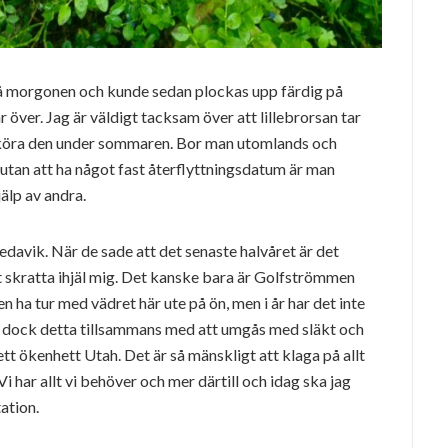
på morgonen och kunde sedan plockas upp färdig på
ver. Jag är väldigt tacksam över att lillebrorsan tar
s köra den under sommaren. Bor man utomlands och
utan att ha något fast återflyttningsdatum är man
älp av andra.
edavik. När de sade att det senaste halvåret är det
tt skratta ihjäl mig. Det kanske bara är Golfströmmen
n ha tur med vädret här ute på ön, men i år har det inte
r dock detta tillsammans med att umgås med släkt och
tt ökenhett Utah. Det är så mänskligt att klaga på allt
 Vi har allt vi behöver och mer därtill och idag ska jag
ation.