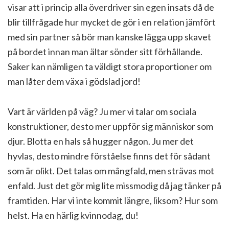
visar att i princip alla överdriver sin egen insats då de
blir tillfrågade hur mycket de gör i en relation jämfört
med sin partner så bör man kanske lägga upp skavet
på bordet innan man ältar sönder sitt förhållande.
Saker kan nämligen ta väldigt stora proportioner om
man låter dem växa i gödslad jord!
Vart är världen på väg? Ju mer vi talar om sociala
konstruktioner, desto mer uppför sig människor som
djur. Blotta en hals så hugger någon. Ju mer det
hyvlas, desto mindre förståelse finns det för sådant
som är olikt. Det talas om mångfald, men strävas mot
enfald. Just det gör mig lite missmodig då jag tänker på
framtiden. Har vi inte kommit längre, liksom? Hur som
helst. Ha en härlig kvinnodag, du!