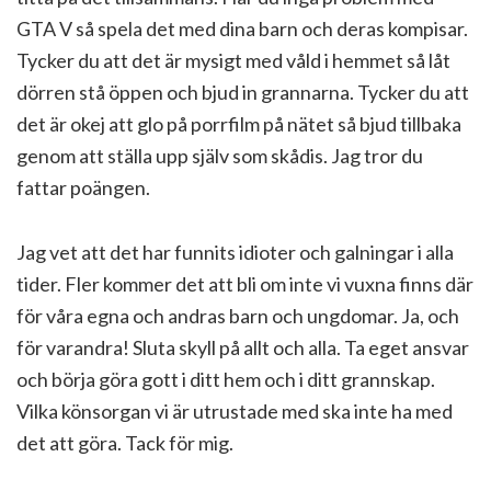
GTA V så spela det med dina barn och deras kompisar.
Tycker du att det är mysigt med våld i hemmet så låt
dörren stå öppen och bjud in grannarna. Tycker du att
det är okej att glo på porrfilm på nätet så bjud tillbaka
genom att ställa upp själv som skådis. Jag tror du
fattar poängen.
Jag vet att det har funnits idioter och galningar i alla
tider. Fler kommer det att bli om inte vi vuxna finns där
för våra egna och andras barn och ungdomar. Ja, och
för varandra! Sluta skyll på allt och alla. Ta eget ansvar
och börja göra gott i ditt hem och i ditt grannskap.
Vilka könsorgan vi är utrustade med ska inte ha med
det att göra. Tack för mig.