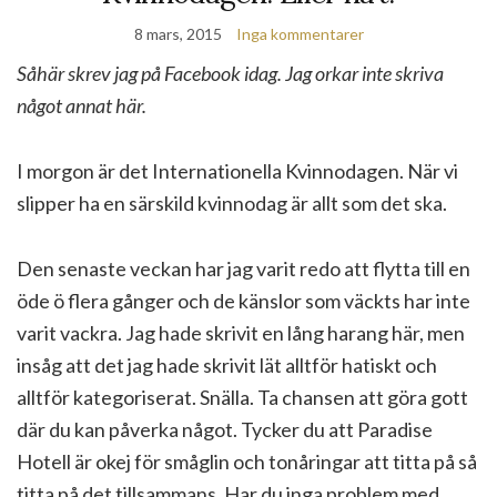
8 mars, 2015
Inga kommentarer
Såhär skrev jag på Facebook idag. Jag orkar inte skriva
något annat här.
I morgon är det Internationella Kvinnodagen. När vi
slipper ha en särskild kvinnodag är allt som det ska.
Den senaste veckan har jag varit redo att flytta till en
öde ö flera gånger och de känslor som väckts har inte
varit vackra. Jag hade skrivit en lång harang här, men
insåg att det jag hade skrivit lät alltför hatiskt och
alltför kategoriserat. Snälla. Ta chansen att göra gott
där du
kan påverka något. Tycker du att Paradise
Hotell är okej för småglin och tonåringar att titta på så
titta på det tillsammans. Har du inga problem med