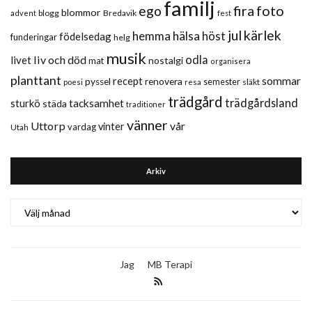
familj
fira
foto
ego
blommor
blogg
Bredavik
advent
fest
jul
kärlek
hemma
hälsa
höst
födelsedag
funderingar
helg
musik
liv och död
odla
livet
nostalgi
mat
organisera
planttant
sommar
recept
renovera
pyssel
semester
släkt
poesi
resa
trädgård
trädgårdsland
sturkö
tacksamhet
städa
traditioner
vänner
Uttorp
vår
vinter
vardag
Utah
Arkiv
Arkiv
Jag
MB Terapi