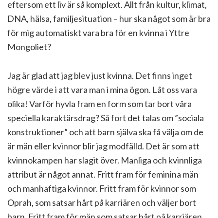
eftersom ett liv är så komplext. Allt från kultur, klimat,
DNA, hälsa, familjesituation – hur ska något som är bra
för mig automatiskt vara bra för en kvinna i Yttre
Mongoliet?
Jag är glad att jag blev just kvinna. Det finns inget
högre värde i att vara man i mina ögon. Låt oss vara
olika! Varför hyvla fram en form som tar bort våra
speciella karaktärsdrag? Så fort det talas om ”sociala
konstruktioner” och att barn själva ska få välja om de
är män eller kvinnor blir jag modfälld. Det är som att
kvinnokampen har slagit över. Manliga och kvinnliga
attribut är något annat. Fritt fram för feminina män
och manhaftiga kvinnor. Fritt fram för kvinnor som
Oprah, som satsar hårt på karriären och väljer bort
barn. Fritt fram för män som satsar hårt på karriären