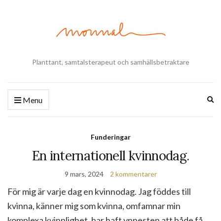
Planttant, samtalsterapeut och samhällsbetraktare
Ex
Menu
se
fo
Funderingar
En internationell kvinnodag.
9 mars, 2024
2 kommentarer
För mig är varje dag en kvinnodag. Jag föddes till
kvinna, känner mig som kvinna, omfamnar min
komplexa kvinnlighet, har haft ynnesten att både få