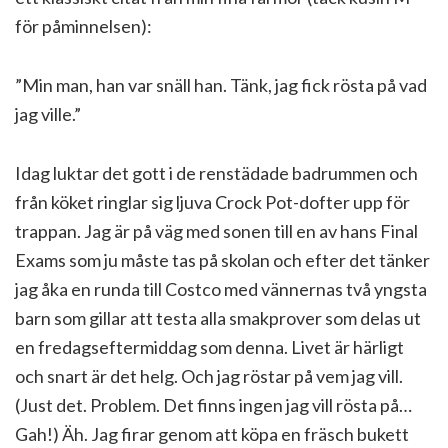
för påminnelsen):
”Min man, han var snäll han. Tänk, jag fick rösta på vad
jag ville.”
Idag luktar det gott i de renstädade badrummen och
från köket ringlar sig ljuva Crock Pot-dofter upp för
trappan. Jag är på väg med sonen till en av hans Final
Exams som ju måste tas på skolan och efter det tänker
jag åka en runda till Costco med vännernas två yngsta
barn som gillar att testa alla smakprover som delas ut
en fredagseftermiddag som denna. Livet är härligt
och snart är det helg. Och jag röstar på vem jag vill.
(Just det. Problem. Det finns ingen jag vill rösta på…
Gah!) Äh. Jag firar genom att köpa en fräsch bukett