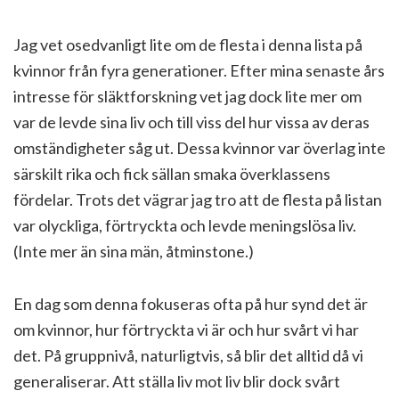
Jag vet osedvanligt lite om de flesta i denna lista på
kvinnor från fyra generationer. Efter mina senaste års
intresse för släktforskning vet jag dock lite mer om
var de levde sina liv och till viss del hur vissa av deras
omständigheter såg ut. Dessa kvinnor var överlag inte
särskilt rika och fick sällan smaka överklassens
fördelar. Trots det vägrar jag tro att de flesta på listan
var olyckliga, förtryckta och levde meningslösa liv.
(Inte mer än sina män, åtminstone.)
En dag som denna fokuseras ofta på hur synd det är
om kvinnor, hur förtryckta vi är och hur svårt vi har
det. På gruppnivå, naturligtvis, så blir det alltid då vi
generaliserar. Att ställa liv mot liv blir dock svårt