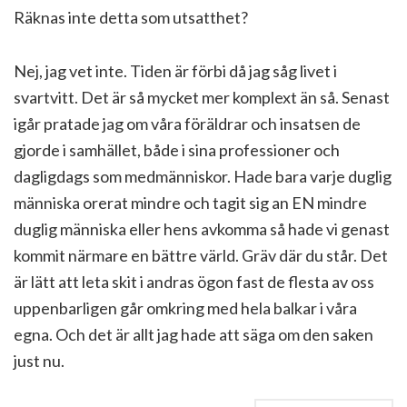
Räknas inte detta som utsatthet?
Nej, jag vet inte. Tiden är förbi då jag såg livet i
svartvitt. Det är så mycket mer komplext än så. Senast
igår pratade jag om våra föräldrar och insatsen de
gjorde i samhället, både i sina professioner och
dagligdags som medmänniskor. Hade bara varje duglig
människa orerat mindre och tagit sig an EN mindre
duglig människa eller hens avkomma så hade vi genast
kommit närmare en bättre värld. Gräv där du står. Det
är lätt att leta skit i andras ögon fast de flesta av oss
uppenbarligen går omkring med hela balkar i våra
egna. Och det är allt jag hade att säga om den saken
just nu.