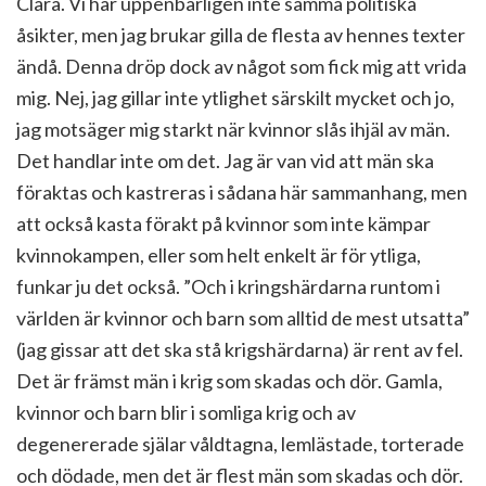
Clara. Vi har uppenbarligen inte samma politiska
åsikter, men jag brukar gilla de flesta av hennes texter
ändå. Denna dröp dock av något som fick mig att vrida
mig. Nej, jag gillar inte ytlighet särskilt mycket och jo,
jag motsäger mig starkt när kvinnor slås ihjäl av män.
Det handlar inte om det. Jag är van vid att män ska
föraktas och kastreras i sådana här sammanhang, men
att också kasta förakt på kvinnor som inte kämpar
kvinnokampen, eller som helt enkelt är för ytliga,
funkar ju det också. ”Och i kringshärdarna runtom i
världen är kvinnor och barn som alltid de mest utsatta”
(jag gissar att det ska stå krigshärdarna) är rent av fel.
Det är främst män i krig som skadas och dör. Gamla,
kvinnor och barn blir i somliga krig och av
degenererade själar våldtagna, lemlästade, torterade
och dödade, men det är flest män som skadas och dör.