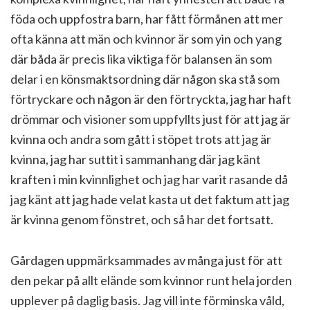
föda och uppfostra barn, har fått förmånen att mer
ofta känna att män och kvinnor är som yin och yang
där båda är precis lika viktiga för balansen än som
delar i en könsmaktsordning där någon ska stå som
förtryckare och någon är den förtryckta, jag har haft
drömmar och visioner som uppfyllts just för att jag är
kvinna och andra som gått i stöpet trots att jag är
kvinna, jag har suttit i sammanhang där jag känt
kraften i min kvinnlighet och jag har varit rasande då
jag känt att jag hade velat kasta ut det faktum att jag
är kvinna genom fönstret, och så har det fortsatt.
Gårdagen uppmärksammades av många just för att
den pekar på allt elände som kvinnor runt hela jorden
upplever på daglig basis. Jag vill inte förminska våld,