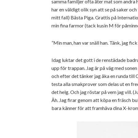
samma familjer ofta äter mat som andra har
har en väldigt olik syn att se på saker och t
mitt fall) Bästa Piga. Grattis på Internati
min fina farmor (tack kusin M för påminn
”Min man, han var snäll han. Tänk, jag fick 
Idag luktar det gott i de renstädade bad
upp för trappan. Jag är på väg med sonen 
och efter det tänker jag åka en runda til
testa alla smakprover som delas ut en fre
det helg. Och jag röstar på vem jag vill. (
Äh. Jag firar genom att köpa en fräsch buke
bara känner för att framhäva dina X-kro