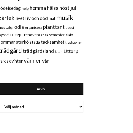
jul
hemma
hälsa
höst
födelsedag
helg
musik
kärlek
liv och död
livet
mat
planttant
odla
nostalgi
organisera
poesi
recept
renovera
pyssel
semester
släkt
resa
sommar
sturkö
tacksamhet
städa
traditioner
trädgård
trädgårdsland
Uttorp
Utah
vänner
vår
vinter
vardag
Arkiv
Arkiv