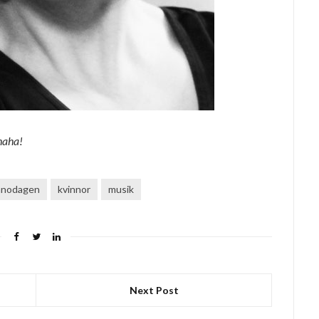
haha!
innodagen
kvinnor
musik
Next Post