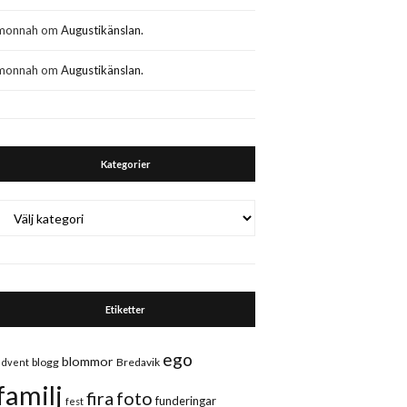
monnah
om
Augustikänslan.
monnah
om
Augustikänslan.
Kategorier
Kategorier
Etiketter
ego
blommor
blogg
Bredavik
advent
familj
fira
foto
funderingar
fest