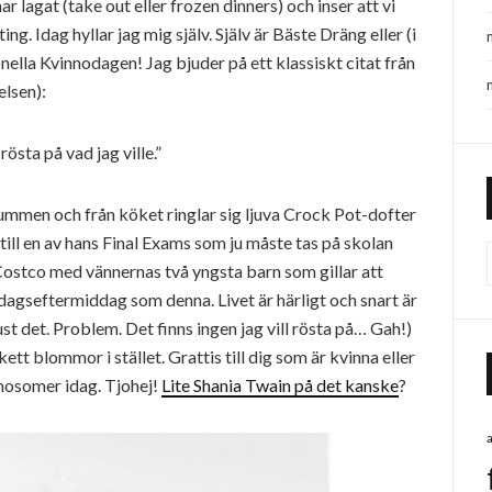
 lagat (take out eller frozen dinners) och inser att vi
ing. Idag hyllar jag mig själv. Själv är Bäste Dräng eller (i
onella Kvinnodagen! Jag bjuder på ett klassiskt citat från
elsen):
rösta på vad jag ville.”
rummen och från köket ringlar sig ljuva Crock Pot-dofter
till en av hans Final Exams som ju måste tas på skolan
l Costco med vännernas två yngsta barn som gillar att
dagseftermiddag som denna. Livet är härligt och snart är
Just det. Problem. Det finns ingen jag vill rösta på… Gah!)
tt blommor i stället. Grattis till dig som är kvinna eller
mosomer idag. Tjohej!
Lite Shania Twain på det kanske
?