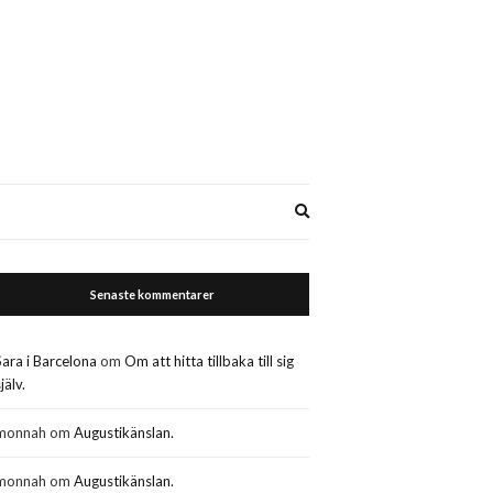
Expand
search
form
Senaste kommentarer
Sara i Barcelona
om
Om att hitta tillbaka till sig
jälv.
monnah
om
Augustikänslan.
monnah
om
Augustikänslan.