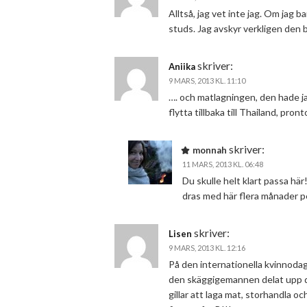
Alltså, jag vet inte jag. Om jag 
studs. Jag avskyr verkligen den 
skriver:
Aniika
9 MARS, 2013 KL. 11:10
…. och matlagningen, den hade ja
flytta tillbaka till Thailand, pront
skriver:
monnah
11 MARS, 2013 KL. 06:48
Du skulle helt klart passa här!
dras med här flera månader pe
skriver:
Lisen
9 MARS, 2013 KL. 12:16
På den internationella kvinnodag
den skäggigemannen delat upp det 
gillar att laga mat, storhandla oc