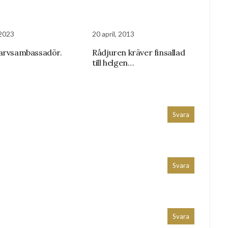
 2023
20 april, 2013
arvsambassadör.
Rådjuren kräver finsallad
till helgen…
Svara
Svara
Svara