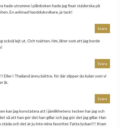
bara hade utrymme i plånboken hade jag fixat städerska på
biten. En avlönad handduksvikare, ja tack!
Svara
g också lejt ut. Och tvätten. Hm, låter som att jag borde
o!
Svara
!! Eller i Thailand ännu bättre, för där slipper du kylan som vi
r år.
Svara
en kan jag konstatera att i jämlikhetens tecken har jag och
så att han gör det han gillar och jag gör det jag gillar. Han
h städa och det är ju inte mina favoriter. Fatta lyckan!!! Kram