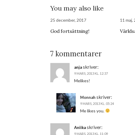
You may also like
25 december, 2017
11 maj,
God fortsättning!
Världs
7 kommentarer
skriver:
anja
9 MARS, 2013 KL. 12:37
Melikes!
skriver:
Monnah
9 MARS, 2013 KL. 05:24
Me likes you.
skriver:
Aniika
9 MARS, 2013 KL. 11:09