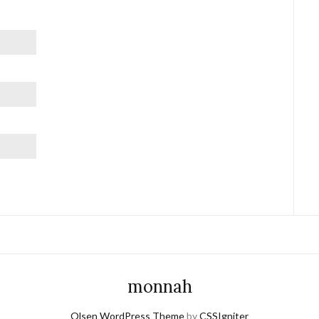
monnah
Olsen WordPress Theme
by
CSSIgniter