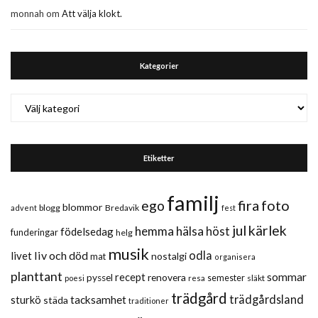
monnah
om
Att välja klokt.
Kategorier
Kategorier
Etiketter
familj
fira
foto
ego
blommor
blogg
Bredavik
advent
fest
jul
kärlek
hemma
hälsa
höst
födelsedag
funderingar
helg
musik
liv och död
odla
livet
nostalgi
mat
organisera
planttant
sommar
recept
renovera
pyssel
semester
släkt
poesi
resa
trädgård
trädgårdsland
sturkö
tacksamhet
städa
traditioner