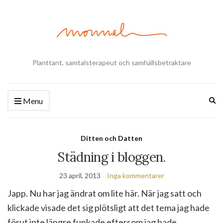
Planttant, samtalsterapeut och samhällsbetraktare
Ex
Menu
se
fo
Ditten och Datten
Städning i bloggen.
23 april, 2013
Inga kommentarer
Japp. Nu har jag ändrat om lite här. När jag satt och
klickade visade det sig plötsligt att det tema jag hade
förut inte längre funkade eftersom jag hade