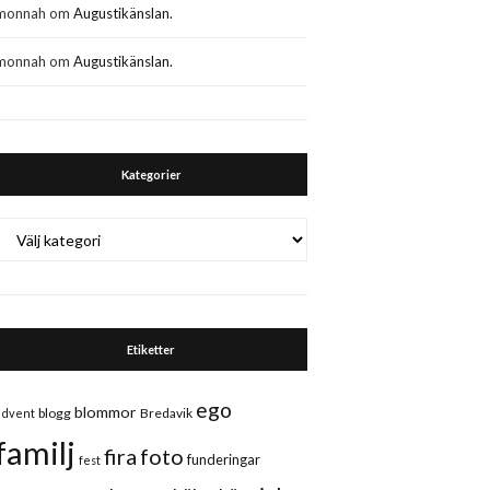
monnah
om
Augustikänslan.
monnah
om
Augustikänslan.
Kategorier
Kategorier
Etiketter
ego
blommor
blogg
Bredavik
advent
familj
fira
foto
funderingar
fest