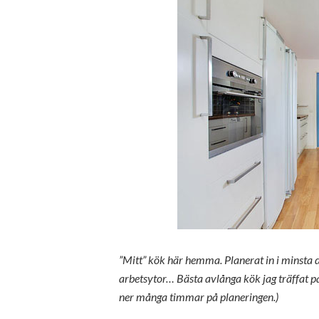
”Mitt” kök här hemma. Planerat in i minsta d
arbetsytor… Bästa avlånga kök jag träffat p
ner många timmar på planeringen.)