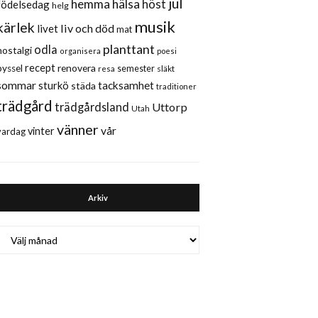
jul
hemma
hälsa
höst
födelsedag
helg
musik
kärlek
liv och död
livet
mat
planttant
odla
nostalgi
organisera
poesi
recept
renovera
pyssel
semester
släkt
resa
sommar
sturkö
tacksamhet
städa
traditioner
trädgård
trädgårdsland
Uttorp
Utah
vänner
vår
vinter
vardag
Arkiv
Arkiv