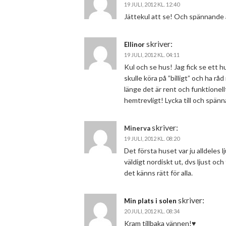
19 JULI, 2012 KL. 12:40
Jättekul att se! Och spännande 
skriver:
Ellinor
19 JULI, 2012 KL. 04:11
Kul och se hus! Jag fick se ett h
skulle köra på ”billigt” och ha r
länge det är rent och funktionellt.
hemtrevligt! Lycka till och spänn
skriver:
Minerva
19 JULI, 2012 KL. 08:20
Det första huset var ju alldeles
väldigt nordiskt ut, dvs ljust och
det känns rätt för alla.
skriver:
Min plats i solen
20 JULI, 2012 KL. 08:34
Kram tillbaka vännen!♥