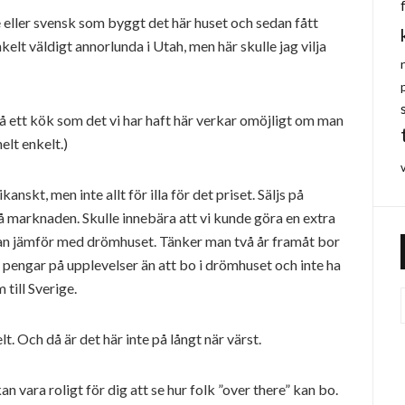
e eller svensk som byggt det här huset och sedan fått
lt väldigt annorlunda i Utah, men här skulle jag vilja
få ett kök som det vi har haft här verkar omöjligt om man
elt enkelt.)
anskt, men inte allt för illa för det priset. Säljs på
på marknaden. Skulle innebära att vi kunde göra en extra
n jämför med drömhuset. Tänker man två år framåt bor
t pengar på upplevelser än att bo i drömhuset och inte ha
ill Sverige.
elt. Och då är det här inte på långt när värst.
an vara roligt för dig att se hur folk ”over there” kan bo.