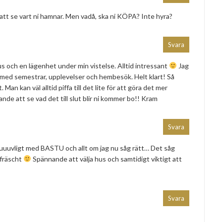
att se vart ni hamnar. Men vadå, ska ni KÖPA? Inte hyra?
Svara
us och en lägenhet under min vistelse. Alltid intressant
Jag
åd med semestrar, upplevelser och hembesök. Helt klart! Så
 Man kan väl alltid piffa till det lite för att göra det mer
ande att se vad det till slut blir ni kommer bo!! Kram
Svara
 ljuuuvligt med BASTU och allt om jag nu såg rätt… Det såg
 fräscht
Spännande att välja hus och samtidigt viktigt att
Svara