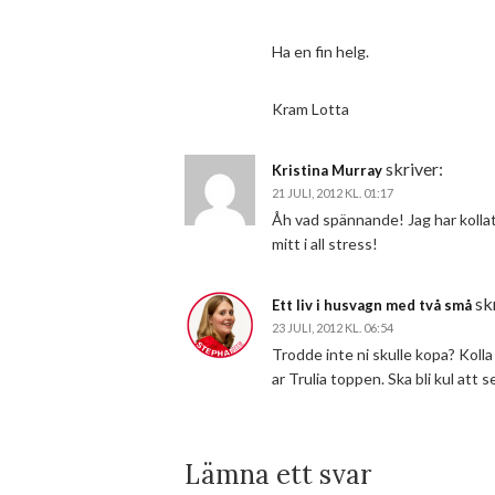
Ha en fin helg.
Kram Lotta
skriver:
Kristina Murray
21 JULI, 2012 KL. 01:17
Åh vad spännande! Jag har kollat
mitt i all stress!
sk
Ett liv i husvagn med två små
23 JULI, 2012 KL. 06:54
Trodde inte ni skulle kopa? Koll
ar Trulia toppen. Ska bli kul att s
Lämna ett svar