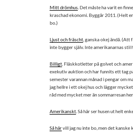
Mitt drömhus
. Det måste ha varit en finn
kraschad ekonomi. Byggår 2011. (Helt enke
bo.)
Ljust och fräscht
, ganska okej ändå. (Att 
inte bygger själv. Inte amerikanarnas stil h
Billigt
. Fläskkotletter på golvet och amerik
exekutiv auktion och har funnits ett tag 
semester varannan månad i pengar om ma
jag hellre i ett okej hus och lägger mycke
råd med mycket mer än sommarresan hem t
Amerikanskt
. Så här ser husen ut helt enk
Så här
vill jag nu inte bo, men det kanske k