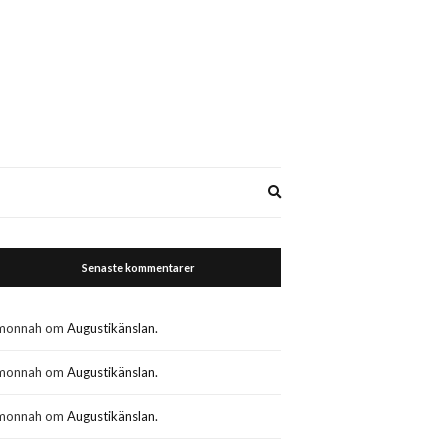
Expand
search
form
Senaste kommentarer
monnah
om
Augustikänslan.
monnah
om
Augustikänslan.
monnah
om
Augustikänslan.