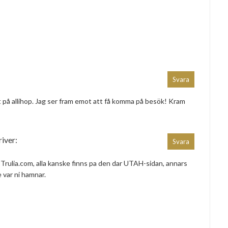
Svara
 på allihop. Jag ser fram emot att få komma på besök! Kram
river:
Svara
a Trulia.com, alla kanske finns pa den dar UTAH-sidan, annars
e var ni hamnar.