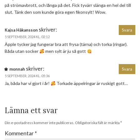
på strömavbrott, och långa på det. Fick tyvärr slänga en hel del till
slut. Tänk den som kunde göra egen fikonsylt! Wow.
skriver:
Kajsa Håkansson
Svara
5 SEPTEMBER, 2024 KL. 02:12
Äpple tycker jag fungerar bra att frysa (tärna) och torka (ringar).
Båda utan socker
men sylt är ju så gott
skriver:
monnah
Svara
5 SEPTEMBER, 2024 KL. 05:36
Ja, båda har vi gjort i år!
Torkade äppelringar är ruskigt gott…
Lämna ett svar
Din e-postadress kommer inte publiceras.
Obligatoriska fält är märkta
*
Kommentar
*