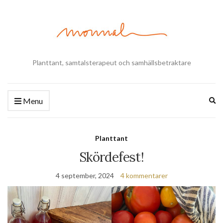
Planttant, samtalsterapeut och samhällsbetraktare
Ex
Menu
se
fo
Planttant
Skördefest!
4 september, 2024
4 kommentarer