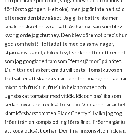
och plockade plommon, så igår blev det plommonsaft
för första gången. Helt okej, men jag är inte helt såld
eftersom den blev så söt. Jag gillar bättre lite mer
smak, beska eller syra i saft. Av bärmassan som blev
kvar gjorde jag chutney. Den blev däremot precis hur
god som helst! Höftade lite med balsamvinäger,
stjärnanis, kanel, chili och syltsocker efter ett recept
som jag googlade fram som ”fem stjärnor” på nätet.
Du hittar det säkert om du vill testa. Tomatkuvösen
fortsätter att skänka smarrigheter i mängder. Jag har
mixat och frusit in, frusit in hela tomater och
ugnsbakat tomater med vitlök, lök och basilika som
sedan mixats och också frusits in. Vinnaren i år är helt
klart körsbärstomaten Black Cherry till vilka jag tog
fröer från en kompis odling förra året. Fröerna går ju
att köpa också,
t ex här
. Den fina lingonsylten fick jag