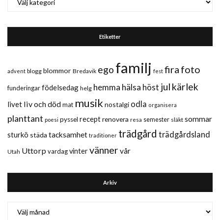
Etiketter
familj
fira
foto
ego
blommor
blogg
Bredavik
advent
fest
jul
kärlek
hemma
hälsa
höst
födelsedag
funderingar
helg
musik
liv och död
odla
livet
nostalgi
mat
organisera
planttant
sommar
recept
renovera
pyssel
semester
släkt
poesi
resa
trädgård
trädgårdsland
sturkö
tacksamhet
städa
traditioner
vänner
Uttorp
vår
vinter
vardag
Utah
Arkiv
Arkiv