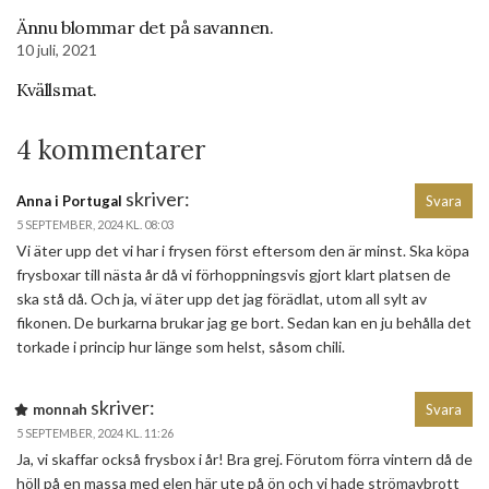
Ännu blommar det på savannen.
10 juli, 2021
Kvällsmat.
4 kommentarer
skriver:
Anna i Portugal
Svara
5 SEPTEMBER, 2024 KL. 08:03
Vi äter upp det vi har i frysen först eftersom den är minst. Ska köpa
frysboxar till nästa år då vi förhoppningsvis gjort klart platsen de
ska stå då. Och ja, vi äter upp det jag förädlat, utom all sylt av
fikonen. De burkarna brukar jag ge bort. Sedan kan en ju behålla det
torkade i princip hur länge som helst, såsom chili.
skriver:
monnah
Svara
5 SEPTEMBER, 2024 KL. 11:26
Ja, vi skaffar också frysbox i år! Bra grej. Förutom förra vintern då de
höll på en massa med elen här ute på ön och vi hade strömavbrott