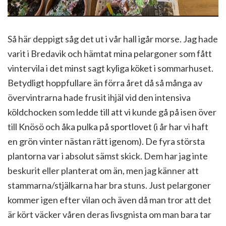
Så här deppigt såg det ut i vår hall igår morse. Jag hade
varit i Bredavik och hämtat mina pelargoner som fått
vintervila i det minst sagt kyliga köket i sommarhuset.
Betydligt hoppfullare än förra året då så många av
övervintrarna hade frusit ihjäl vid den intensiva
köldchocken som ledde till att vi kunde gå på isen över
till Knösö och åka pulka på sportlovet (i år har vi haft
en grön vinter nästan rätt igenom). De fyra största
plantorna var i absolut sämst skick. Dem har jag inte
beskurit eller planterat om än, men jag känner att
stammarna/stjälkarna har bra stuns. Just pelargoner
kommer igen efter vilan och även då man tror att det
är kört väcker våren deras livsgnista om man bara tar