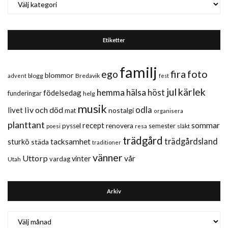
Etiketter
familj
fira
foto
ego
blommor
blogg
Bredavik
advent
fest
jul
kärlek
hemma
hälsa
höst
födelsedag
funderingar
helg
musik
liv och död
odla
livet
nostalgi
mat
organisera
planttant
sommar
recept
renovera
pyssel
semester
släkt
poesi
resa
trädgård
trädgårdsland
sturkö
tacksamhet
städa
traditioner
vänner
Uttorp
vår
vinter
vardag
Utah
Arkiv
Arkiv