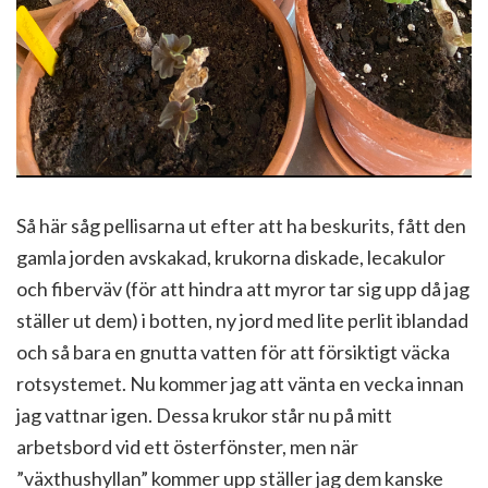
Så här såg pellisarna ut efter att ha beskurits, fått den
gamla jorden avskakad, krukorna diskade, lecakulor
och fiberväv (för att hindra att myror tar sig upp då jag
ställer ut dem) i botten, ny jord med lite perlit iblandad
och så bara en gnutta vatten för att försiktigt väcka
rotsystemet. Nu kommer jag att vänta en vecka innan
jag vattnar igen. Dessa krukor står nu på mitt
arbetsbord vid ett österfönster, men när
”växthushyllan” kommer upp ställer jag dem kanske