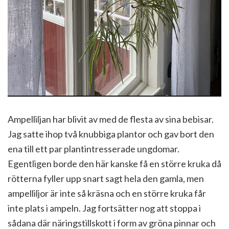
Ampelliljan har blivit av med de flesta av sina bebisar.
Jag satte ihop två knubbiga plantor och gav bort den
ena till ett par plantintresserade ungdomar.
Egentligen borde den här kanske få en större kruka då
rötterna fyller upp snart sagt hela den gamla, men
ampelliljor är inte så kräsna och en större kruka får
inte plats i ampeln. Jag fortsätter nog att stoppa i
sådana där näringstillskott i form av gröna pinnar och