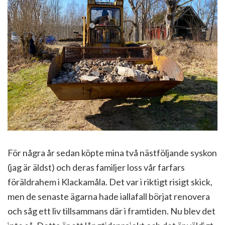
För några år sedan köpte mina två nästföljande syskon
(jag är äldst) och deras familjer loss vår farfars
föräldrahem i Klackamåla. Det var i riktigt risigt skick,
men de senaste ägarna hade iallafall börjat renovera
och såg ett liv tillsammans där i framtiden. Nu blev det