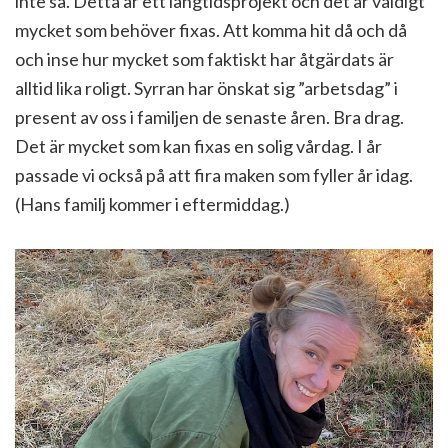
inte så. Detta är ett långtidsprojekt och det är väldigt
mycket som behöver fixas. Att komma hit då och då
och inse hur mycket som faktiskt har åtgärdats är
alltid lika roligt. Syrran har önskat sig ”arbetsdag” i
present av oss i familjen de senaste åren. Bra drag.
Det är mycket som kan fixas en solig vårdag. I år
passade vi också på att fira maken som fyller år idag.
(Hans familj kommer i eftermiddag.)