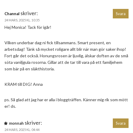
skriver:
Channal
Svara
24 MARS, 2025 KL. 10:35
Hej Monica! Tack för igår!
Vilken underbar dag ni fick tillsammans. Smart present, en
arbetsdag! Tänk så mycket roligare allt blir när man gör saker ihop!
Fort går det också. Honungsrosen är ljuvlig, älskar doften av de små
söta vaniljgula rosorna. Gillar att de tar till vara på ett familjehem
som bär på en släkthistoria.
KRAM till DIG! Anna
ps. Så glad att jag har er alla i bloggträffen. Känner mig rik som mött
er! ds.
skriver:
monnah
Svara
24 MARS, 2025 KL. 04:44