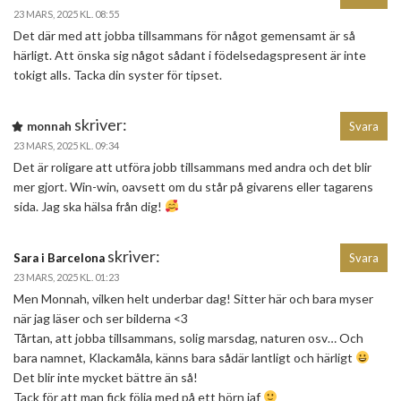
23 MARS, 2025 KL. 08:55
Det där med att jobba tillsammans för något gemensamt är så
härligt. Att önska sig något sådant i födelsedagspresent är inte
tokigt alls. Tacka din syster för tipset.
skriver:
monnah
Svara
23 MARS, 2025 KL. 09:34
Det är roligare att utföra jobb tillsammans med andra och det blir
mer gjort. Win-win, oavsett om du står på givarens eller tagarens
sida. Jag ska hälsa från dig!
skriver:
Sara i Barcelona
Svara
23 MARS, 2025 KL. 01:23
Men Monnah, vilken helt underbar dag! Sitter här och bara myser
när jag läser och ser bilderna <3
Tårtan, att jobba tillsammans, solig marsdag, naturen osv… Och
bara namnet, Klackamåla, känns bara sådär lantligt och härligt
Det blir inte mycket bättre än så!
Tack för att man fick följa med på ett hörn iaf