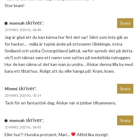
Stor kram!
skriver:
monnah
Svara
23 MARS, 2025 KL. 06:48
Jag är glad att du kan känna hur fint det var! Sånt som inte går av
för hackor… -måla är typisk ände på ortsnamn i Blekinge, östra
Småland och södra Östergötland (alltså, varför spreds det på detta
vis?) och räknas vara ett namn som sattes på medeltida nybyggen.
Hur de kan räkna ut det kan man ju undra… Älskar denna lilla by med
bara ett fåtal hus. Roligt att du ville hänga på! Kram, kram.
skriver:
Mimmi
Svara
23 MARS, 2025 KL. 05:14
Tack för en fantastisk dag. Älskar när vi jobbar tillsammans.
skriver:
monnah
Svara
23 MARS, 2025 KL. 06:45
Eller hur?! Hundra protzent, Mari…
Alltid lika mysigt.