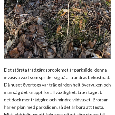
Det största trädgårdsproblemet är parkslide, denna
invasiva växt som sprider sig på alla andras bekostnad.
Då huset övertogs var trädgården helt övervuxen och
man såg det knappt för all växtlighet. Lite i taget blir
det dock mer trädgård och mindre vildvuxet. Brorsan
har en plan med parksliden, så det är bara att testa.
Mitt jobb igår var att fokusera på att köra stenar till