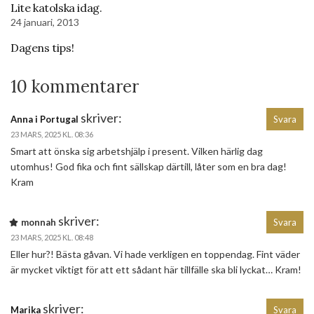
Lite katolska idag.
24 januari, 2013
Dagens tips!
10 kommentarer
skriver:
Anna i Portugal
Svara
23 MARS, 2025 KL. 08:36
Smart att önska sig arbetshjälp i present. Vilken härlig dag
utomhus! God fika och fint sällskap därtill, låter som en bra dag!
Kram
skriver:
monnah
Svara
23 MARS, 2025 KL. 08:48
Eller hur?! Bästa gåvan. Vi hade verkligen en toppendag. Fint väder
är mycket viktigt för att ett sådant här tillfälle ska bli lyckat… Kram!
skriver:
Marika
Svara