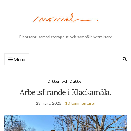
Planttant, samtalsterapeut och samhällsbetraktare
Ex
Menu
se
fo
Ditten och Datten
Arbetsfirande i Klackamåla.
23 mars, 2025
10 kommentarer