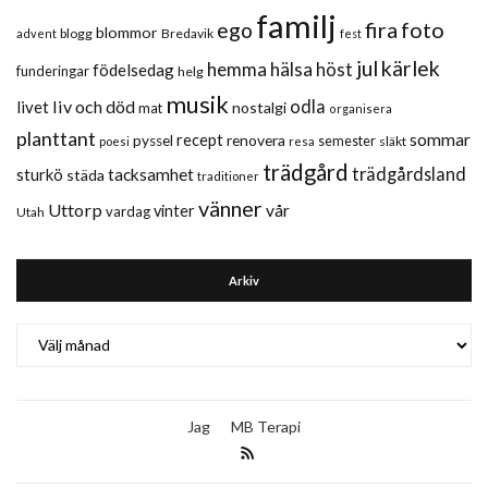
familj
fira
foto
ego
blommor
blogg
Bredavik
advent
fest
jul
kärlek
hemma
hälsa
höst
födelsedag
funderingar
helg
musik
liv och död
odla
livet
nostalgi
mat
organisera
planttant
sommar
recept
renovera
pyssel
semester
släkt
poesi
resa
trädgård
trädgårdsland
sturkö
tacksamhet
städa
traditioner
vänner
Uttorp
vår
vinter
vardag
Utah
Arkiv
Arkiv
Jag
MB Terapi