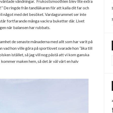
väntade vändningar. Frukostsmoothien blev lite extra
!” De ringde från tandläkaren för att kalla dit far och
li något med det besöket. Vardagsrummet ser inte
står fortfarande många vackra buketter där. Livet
 igen när balansen har rubbats.
samhet de senaste månaderna med allt som har varit på
 vad hon ville göra på sportlovet svarade hon ”åka till
 solsken istället, så jag vill nog påstå att vi kom ganska
n kommer maken hem, så det är väl värt en halv