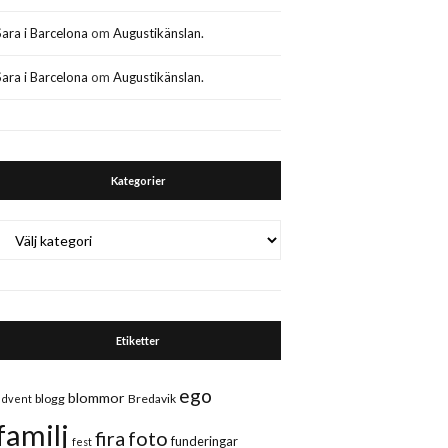
Sara i Barcelona
om
Augustikänslan.
Sara i Barcelona
om
Augustikänslan.
Kategorier
Kategorier
Etiketter
ego
blommor
blogg
Bredavik
advent
familj
fira
foto
funderingar
fest