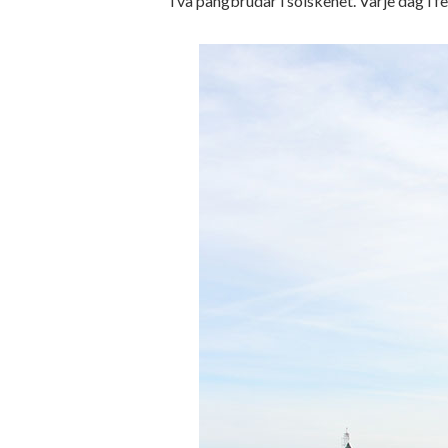
Två pangbrudar i solskenet. Varje dag i f