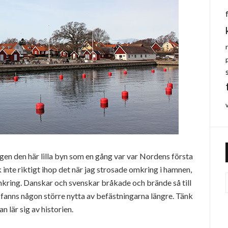
ligen den här lilla byn som en gång var var Nordens första
k inte riktigt ihop det när jag strosade omkring i hamnen,
omkring. Danskar och svenskar bråkade och brände så till
 fanns någon större nytta av befästningarna längre. Tänk
n lär sig av historien.