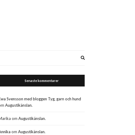
Expand
search
form
Senaste kommentarer
Ewa Svensson med bloggen Tyg, garn och hund
om
Augustikänslan.
Marika
om
Augustikänslan.
Annika
om
Augustikänslan.