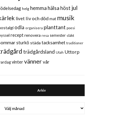
jul
hemma
hälsa
höst
födelsedag
helg
musik
kärlek
liv och död
livet
mat
planttant
odla
nostalgi
organisera
poesi
recept
renovera
pyssel
semester
släkt
resa
sommar
sturkö
tacksamhet
städa
traditioner
trädgård
trädgårdsland
Uttorp
Utah
vänner
vår
vinter
vardag
Arkiv
Arkiv