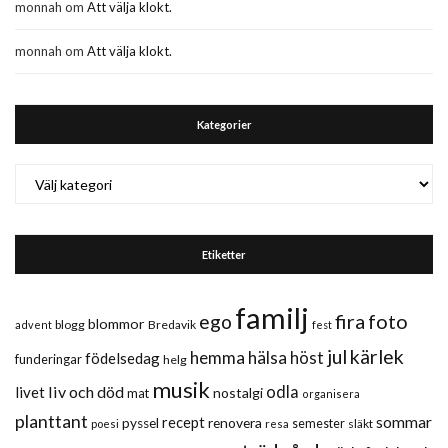
monnah
om
Att välja klokt.
monnah
om
Att välja klokt.
Kategorier
Kategorier
Etiketter
familj
fira
foto
ego
blommor
blogg
Bredavik
advent
fest
jul
kärlek
hemma
hälsa
höst
födelsedag
funderingar
helg
musik
liv och död
odla
livet
nostalgi
mat
organisera
planttant
sommar
recept
renovera
pyssel
semester
släkt
poesi
resa