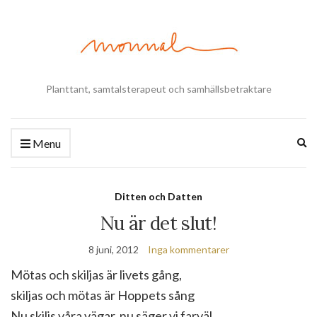
Planttant, samtalsterapeut och samhällsbetraktare
Ex
Menu
se
fo
Ditten och Datten
Nu är det slut!
8 juni, 2012
Inga kommentarer
Mötas och skiljas är livets gång,
skiljas och mötas är Hoppets sång
Nu skiljs våra vägar, nu säger vi farväl,