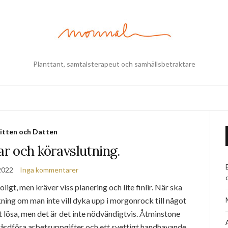
Planttant, samtalsterapeut och samhällsbetraktare
itten och Datten
r och köravslutning.
 2022
Inga kommentarer
roligt, men kräver viss planering och lite finlir. När ska
ning om man inte vill dyka upp i morgonrock till något
t lösa, men det är det inte nödvändigtvis. Åtminstone
 hårdföra arbetsuppgifter och ett svettigt handhavande