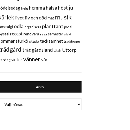
jul
hemma
hälsa
höst
födelsedag
helg
musik
kärlek
liv och död
livet
mat
planttant
odla
nostalgi
organisera
poesi
recept
renovera
pyssel
semester
släkt
resa
sommar
sturkö
tacksamhet
städa
traditioner
trädgård
trädgårdsland
Uttorp
Utah
vänner
vår
vinter
vardag
Arkiv
Arkiv