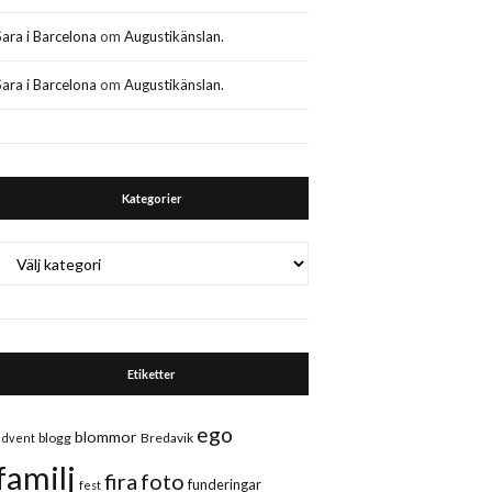
Sara i Barcelona
om
Augustikänslan.
Sara i Barcelona
om
Augustikänslan.
Kategorier
Kategorier
Etiketter
ego
blommor
blogg
Bredavik
advent
familj
fira
foto
funderingar
fest