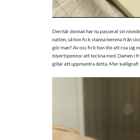
Den här donnan har nu passerat sin nionde
natten, så hon fick stanna hemma från sko
gör man? Av oss fick hon lite att roa sig m
blyertspennor att teckna med. Damen i frå
gillar att uppmuntra detta. Mer kalligrafi t