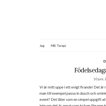
Jag
MB Terapi
D
Födelsedaga
10 juni,
Vi är mitt uppe i ett evigt firande! Det är 
man till exempel passa in dusch och smink
event? Det låter som en simpel uppgift at
inte om det är annat som kräver lite mer