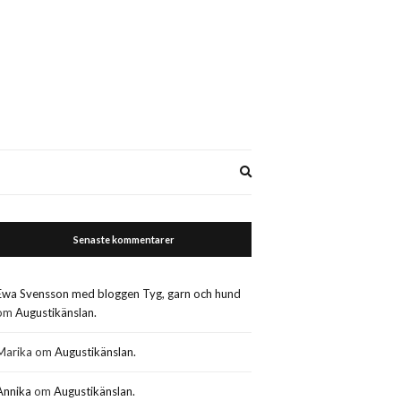
Expand
search
form
Senaste kommentarer
Ewa Svensson med bloggen Tyg, garn och hund
om
Augustikänslan.
Marika
om
Augustikänslan.
Annika
om
Augustikänslan.