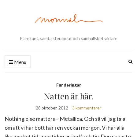
Planttant, samtalsterapeut och samhällsbetraktare
Ex
Menu
se
fo
Funderingar
Natten är här.
28 oktober, 2012
3 kommentarer
Nothing else matters – Metallica. Och så vill jag tala
om att vi har bott här i en vecka i morgon. Vi har alla
lika mycket tid, men tiden är ändå relativ. Den senaste