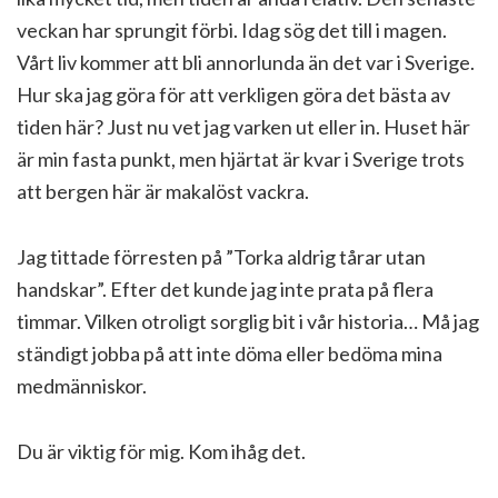
veckan har sprungit förbi. Idag sög det till i magen.
Vårt liv kommer att bli annorlunda än det var i Sverige.
Hur ska jag göra för att verkligen göra det bästa av
tiden här? Just nu vet jag varken ut eller in. Huset här
är min fasta punkt, men hjärtat är kvar i Sverige trots
att bergen här är makalöst vackra.
Jag tittade förresten på ”Torka aldrig tårar utan
handskar”. Efter det kunde jag inte prata på flera
timmar. Vilken otroligt sorglig bit i vår historia… Må jag
ständigt jobba på att inte döma eller bedöma mina
medmänniskor.
Du är viktig för mig. Kom ihåg det.