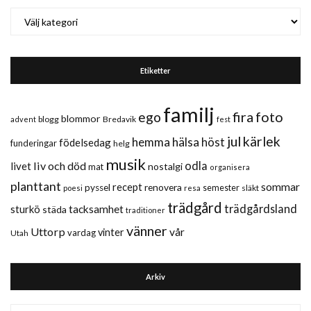
Kategorier
Etiketter
familj
fira
foto
ego
blommor
blogg
Bredavik
advent
fest
jul
kärlek
hemma
hälsa
höst
födelsedag
funderingar
helg
musik
liv och död
odla
livet
nostalgi
mat
organisera
planttant
sommar
recept
renovera
pyssel
semester
släkt
poesi
resa
trädgård
trädgårdsland
sturkö
tacksamhet
städa
traditioner
vänner
Uttorp
vår
vinter
vardag
Utah
Arkiv
Arkiv