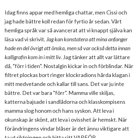
Idag finns appar med hemliga chattar, men Cissi och
jag hade bättre koll redan för fyrtio år sedan. Vårt
hemliga språk var så avancerat att vi knappt själva kan
läsa vad vi skrivit.
Jag kan konstatera att mina anfanger
hade en del övrigt att önska, men så var också detta innan
kalligrafin kom in i mitt liv.
Jag tänker att allt var lättare
då, ”förr i tiden”. Nostalgin kickar in och förblindar. När
filtret plockas bort ringer klockradions hårda klagan i
mitt medvetande och kallar till sans. Det var ju inte
bättre. Det var bara ”förr”. Mamma ville skiljas,
katterna bajsade i sandlådorna och klasskompisens
mamma slog honom och hans syskon. Att leva i
okunskap är skönt, att leva i ovisshet är hemskt. När
förändringens vindar blåser är det ännu viktigare att
ta ut riktningen och hitta sitt VARFÖR.