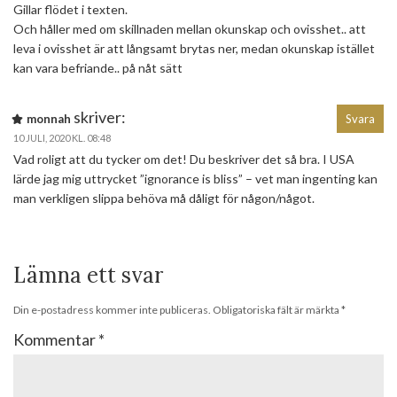
Gillar flödet i texten.
Och håller med om skillnaden mellan okunskap och ovisshet.. att
leva i ovisshet är att långsamt brytas ner, medan okunskap istället
kan vara befriande.. på nåt sätt
skriver:
monnah
Svara
10 JULI, 2020 KL. 08:48
Vad roligt att du tycker om det! Du beskriver det så bra. I USA
lärde jag mig uttrycket ”ignorance is bliss” – vet man ingenting kan
man verkligen slippa behöva må dåligt för någon/något.
Lämna ett svar
Din e-postadress kommer inte publiceras.
Obligatoriska fält är märkta
*
Kommentar
*