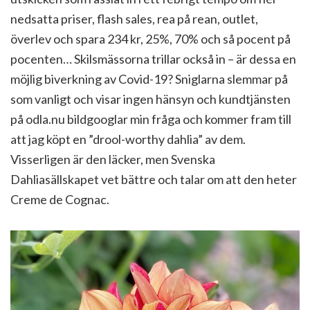
nedsatta priser, flash sales, rea på rean, outlet,
överlev och spara 234 kr, 25%, 70% och så pocent på
pocenten… Skilsmässorna trillar också in – är dessa en
möjlig biverkning av Covid-19? Sniglarna slemmar på
som vanligt och visar ingen hänsyn och kundtjänsten
på odla.nu bildgooglar min fråga och kommer fram till
att jag köpt en ”drool-worthy dahlia” av dem.
Visserligen är den läcker, men Svenska
Dahliasällskapet vet bättre och talar om att den heter
Creme de Cognac.