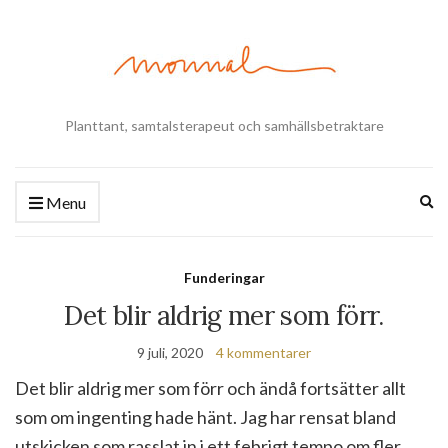
Planttant, samtalsterapeut och samhällsbetraktare
Ex
Menu
se
fo
Funderingar
Det blir aldrig mer som förr.
9 juli, 2020
4 kommentarer
Det blir aldrig mer som förr och ändå fortsätter allt
som om ingenting hade hänt. Jag har rensat bland
utskicken som rasslat in i ett febrigt tempo om fler