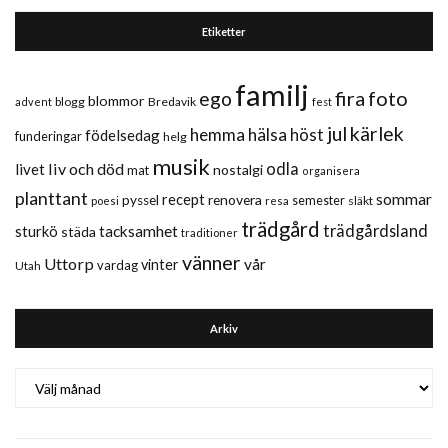
Etiketter
familj
fira
foto
ego
blommor
blogg
Bredavik
advent
fest
jul
kärlek
hemma
hälsa
höst
födelsedag
funderingar
helg
musik
liv och död
odla
livet
nostalgi
mat
organisera
planttant
sommar
recept
renovera
pyssel
semester
släkt
poesi
resa
trädgård
trädgårdsland
sturkö
tacksamhet
städa
traditioner
vänner
Uttorp
vår
vinter
vardag
Utah
Arkiv
Arkiv