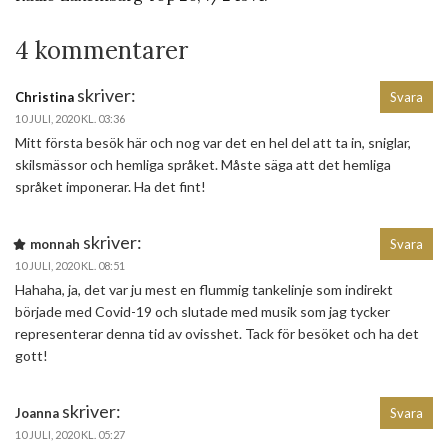
4 kommentarer
skriver:
Christina
Svara
10 JULI, 2020 KL. 03:36
Mitt första besök här och nog var det en hel del att ta in, sniglar,
skilsmässor och hemliga språket. Måste säga att det hemliga
språket imponerar. Ha det fint!
skriver:
monnah
Svara
10 JULI, 2020 KL. 08:51
Hahaha, ja, det var ju mest en flummig tankelinje som indirekt
började med Covid-19 och slutade med musik som jag tycker
representerar denna tid av ovisshet. Tack för besöket och ha det
gott!
skriver:
Joanna
Svara
10 JULI, 2020 KL. 05:27