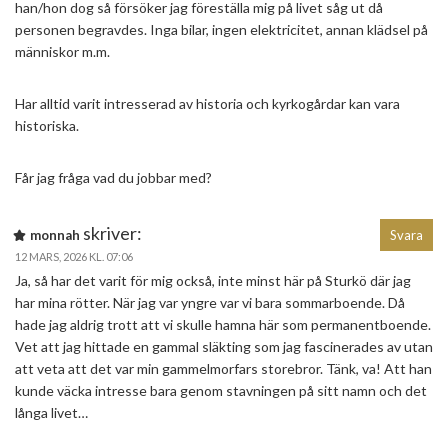
han/hon dog så försöker jag föreställa mig på livet såg ut då
personen begravdes. Inga bilar, ingen elektricitet, annan klädsel på
människor m.m.
Har alltid varit intresserad av historia och kyrkogårdar kan vara
historiska.
Får jag fråga vad du jobbar med?
skriver:
monnah
Svara
12 MARS, 2026 KL. 07:06
Ja, så har det varit för mig också, inte minst här på Sturkö där jag
har mina rötter. När jag var yngre var vi bara sommarboende. Då
hade jag aldrig trott att vi skulle hamna här som permanentboende.
Vet att jag hittade en gammal släkting som jag fascinerades av utan
att veta att det var min gammelmorfars storebror. Tänk, va! Att han
kunde väcka intresse bara genom stavningen på sitt namn och det
långa livet…