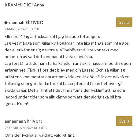
KRAM till DIG! Anna
skriver:
monnah
Svara
2 MARS, 2026 KL. 08:18
Eller hur? Jag är tacksam att jag hittade fotot igen.
Jag vet många som gillar kyrkogårdar, inte lika många som inte gör
det eller känner sig neutrala. Vi behöver väl lite kontakt med
helheten av vad det innebär att vara människa.
Jag förstår att du har starka känslor runt skilsmässor med din egen
erfarenhet. Tänk så bra det blev med din Lasse! Och så gillar jag
prästens kommentar om att om kärleken är död så är det också en
tolkning som gör det lättare att acceptera att man behöver gå
skilda vägar. Det är fint att det finns ”omsider lycklig” att ha som
ledord under tider som allt känns som att det aldrig ska bli bra
igen… Kram!
skriver:
annannan
Svara
28 FEBRUARI, 2026 KL. 08:12
Omsider lycklig är väldigt, väldigt fint.