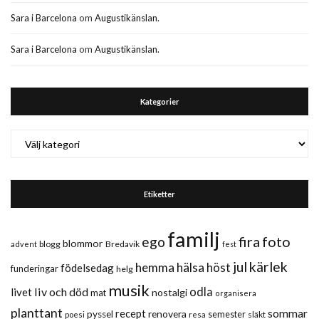
Sara i Barcelona
om
Augustikänslan.
Sara i Barcelona
om
Augustikänslan.
Kategorier
Kategorier
Etiketter
familj
fira
foto
ego
blommor
blogg
Bredavik
advent
fest
jul
kärlek
hemma
hälsa
höst
födelsedag
funderingar
helg
musik
liv och död
odla
livet
nostalgi
mat
organisera
planttant
sommar
recept
renovera
pyssel
semester
släkt
poesi
resa