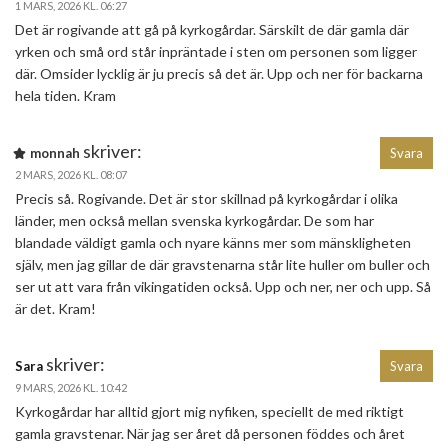
1 MARS, 2026 KL. 06:27
Det är rogivande att gå på kyrkogårdar. Särskilt de där gamla där
yrken och små ord står inpräntade i sten om personen som ligger
där. Omsider lycklig är ju precis så det är. Upp och ner för backarna
hela tiden. Kram
skriver:
monnah
Svara
2 MARS, 2026 KL. 08:07
Precis så. Rogivande. Det är stor skillnad på kyrkogårdar i olika
länder, men också mellan svenska kyrkogårdar. De som har
blandade väldigt gamla och nyare känns mer som mänskligheten
själv, men jag gillar de där gravstenarna står lite huller om buller och
ser ut att vara från vikingatiden också. Upp och ner, ner och upp. Så
är det. Kram!
skriver:
Sara
Svara
9 MARS, 2026 KL. 10:42
Kyrkogårdar har alltid gjort mig nyfiken, speciellt de med riktigt
gamla gravstenar. När jag ser året då personen föddes och året