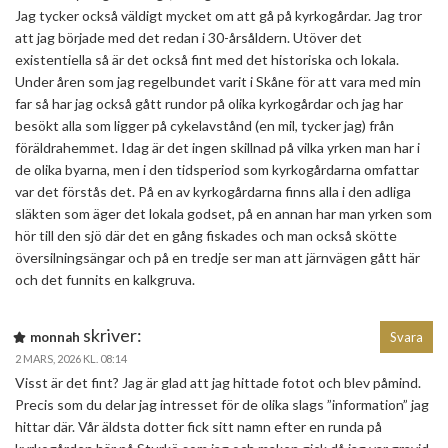
Jag tycker också väldigt mycket om att gå på kyrkogårdar. Jag tror
att jag började med det redan i 30-årsåldern. Utöver det
existentiella så är det också fint med det historiska och lokala.
Under åren som jag regelbundet varit i Skåne för att vara med min
far så har jag också gått rundor på olika kyrkogårdar och jag har
besökt alla som ligger på cykelavstånd (en mil, tycker jag) från
föräldrahemmet. Idag är det ingen skillnad på vilka yrken man har i
de olika byarna, men i den tidsperiod som kyrkogårdarna omfattar
var det förstås det. På en av kyrkogårdarna finns alla i den adliga
släkten som äger det lokala godset, på en annan har man yrken som
hör till den sjö där det en gång fiskades och man också skötte
översilningsängar och på en tredje ser man att järnvägen gått här
och det funnits en kalkgruva.
skriver:
monnah
Svara
2 MARS, 2026 KL. 08:14
Visst är det fint? Jag är glad att jag hittade fotot och blev påmind.
Precis som du delar jag intresset för de olika slags ”information” jag
hittar där. Vår äldsta dotter fick sitt namn efter en runda på