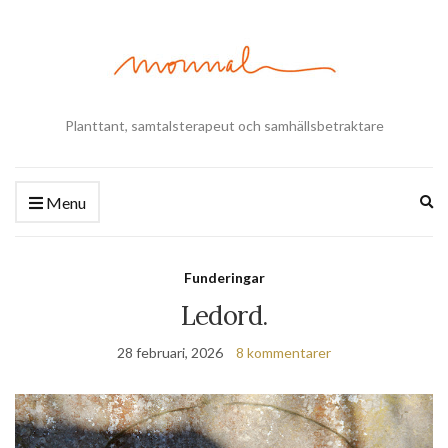
Planttant, samtalsterapeut och samhällsbetraktare
Ex
Menu
se
fo
Funderingar
Ledord.
28 februari, 2026
8 kommentarer