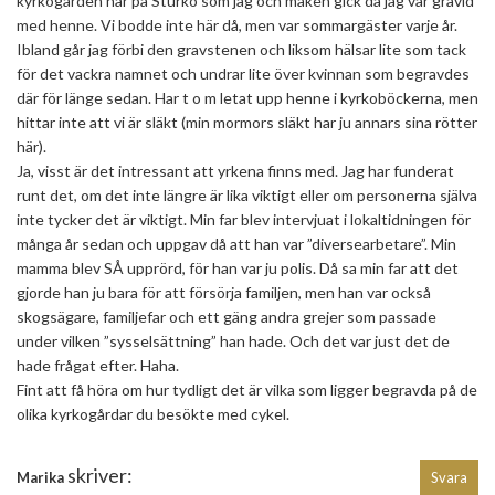
kyrkogården här på Sturkö som jag och maken gick då jag var gravid
med henne. Vi bodde inte här då, men var sommargäster varje år.
Ibland går jag förbi den gravstenen och liksom hälsar lite som tack
för det vackra namnet och undrar lite över kvinnan som begravdes
där för länge sedan. Har t o m letat upp henne i kyrkoböckerna, men
hittar inte att vi är släkt (min mormors släkt har ju annars sina rötter
här).
Ja, visst är det intressant att yrkena finns med. Jag har funderat
runt det, om det inte längre är lika viktigt eller om personerna själva
inte tycker det är viktigt. Min far blev intervjuat i lokaltidningen för
många år sedan och uppgav då att han var ”diversearbetare”. Min
mamma blev SÅ upprörd, för han var ju polis. Då sa min far att det
gjorde han ju bara för att försörja familjen, men han var också
skogsägare, familjefar och ett gäng andra grejer som passade
under vilken ”sysselsättning” han hade. Och det var just det de
hade frågat efter. Haha.
Fint att få höra om hur tydligt det är vilka som ligger begravda på de
olika kyrkogårdar du besökte med cykel.
skriver:
Marika
Svara