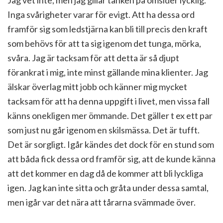
Jag vet inte, men jag gillar tanken på omsider lycklig.
Inga svårigheter varar för evigt. Att ha dessa ord
framför sig som ledstjärna kan bli till precis den kraft
som behövs för att ta sig igenom det tunga, mörka,
svåra. Jag är tacksam för att detta är så djupt
förankrat i mig, inte minst gällande mina klienter. Jag
älskar överlag mitt jobb och känner mig mycket
tacksam för att ha denna uppgift i livet, men vissa fall
känns onekligen mer ömmande. Det gäller t ex ett par
som just nu går igenom en skilsmässa. Det är tufft.
Det är sorgligt. Igår kändes det dock för en stund som
att båda fick dessa ord framför sig, att de kunde känna
att det kommer en dag då de kommer att bli lyckliga
igen. Jag kan inte sitta och gråta under dessa samtal,
men igår var det nära att tårarna svämmade över.