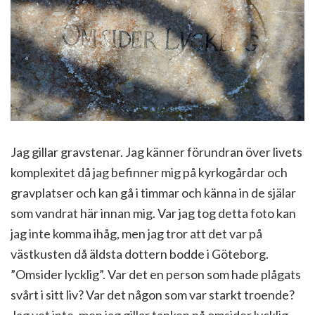
Jag gillar gravstenar. Jag känner förundran över livets
komplexitet då jag befinner mig på kyrkogårdar och
gravplatser och kan gå i timmar och känna in de själar
som vandrat här innan mig. Var jag tog detta foto kan
jag inte komma ihåg, men jag tror att det var på
västkusten då äldsta dottern bodde i Göteborg.
”Omsider lycklig”. Var det en person som hade plågats
svårt i sitt liv? Var det någon som var starkt troende?