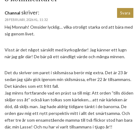
skriver:
Channal
Svara
28 FEBRUARI, 2026 KL. 11:32
Hej Monnah! Omsider lycklig… vilka otroligt starka ord att bära med
sig genom livet.
Visst är det något särskilt med kyrkogårdar! Jag känner ett lugn
när jag går där! De bär på ett oändligt värde och många minnen.
Det du skriver om paret i skilsmässa berör mig extra. Det är 23 år
sedan jag själv gick igenom min skilsmässa, efter 22 år tillsammans.
Det kändes som ett fritt fall.
Jag minns fortfarande vad en präst sa till mig: Att orden ”tills döden
skiljer oss åt” också kan tolkas som kärleken… att när kärleken är
död, då skiljs man. Jag hade aldrig tidigare tänkt i de banorna. De
orden gav mig ett nytt perspektiv mitt i allt det smärtsamma. Och
efter tre år som ensamstående mamma till två flickor stod han bara
där, min Lasse! Och nu har vi varit tillsammans i tjugo år!!