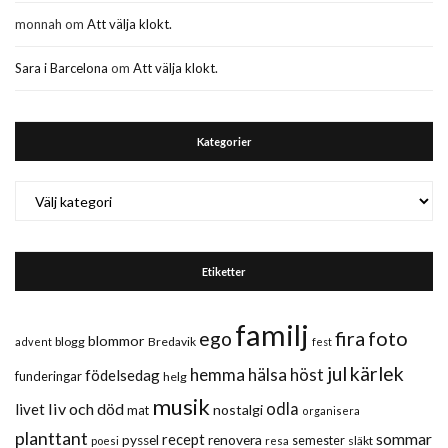
monnah
om
Att välja klokt.
Sara i Barcelona
om
Att välja klokt.
Kategorier
Kategorier
Etiketter
familj
fira
foto
ego
blommor
blogg
Bredavik
advent
fest
jul
kärlek
hemma
hälsa
höst
födelsedag
funderingar
helg
musik
liv och död
odla
livet
nostalgi
mat
organisera
planttant
sommar
recept
renovera
pyssel
semester
släkt
poesi
resa