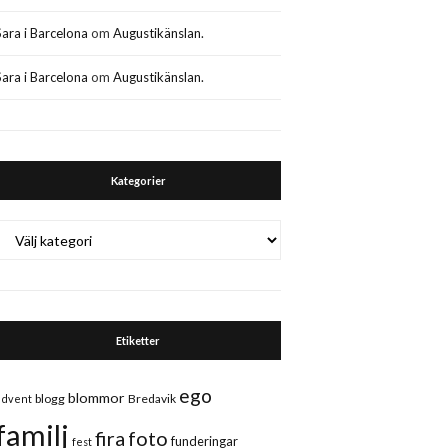
Sara i Barcelona
om
Augustikänslan.
Sara i Barcelona
om
Augustikänslan.
Kategorier
Kategorier
Etiketter
ego
blommor
blogg
Bredavik
advent
familj
fira
foto
funderingar
fest