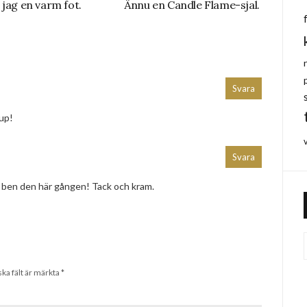
 jag en varm fot.
Ännu en Candle Flame-sjal.
Svara
jup!
Svara
ga ben den här gången! Tack och kram.
ska fält är märkta
*