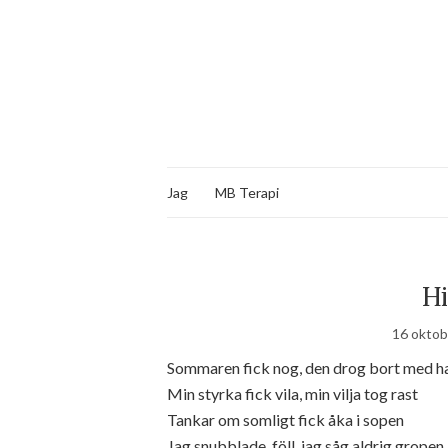
Jag
MB Terapi
Hi
16 oktob
Sommaren fick nog, den drog bort med h
Min styrka fick vila, min vilja tog rast
Tankar om somligt fick åka i sopen
Jag snubblade, föll, jag såg aldrig gropen