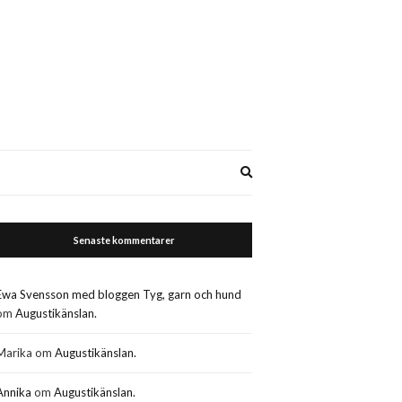
Expand
search
form
Senaste kommentarer
Ewa Svensson med bloggen Tyg, garn och hund
om
Augustikänslan.
Marika
om
Augustikänslan.
Annika
om
Augustikänslan.