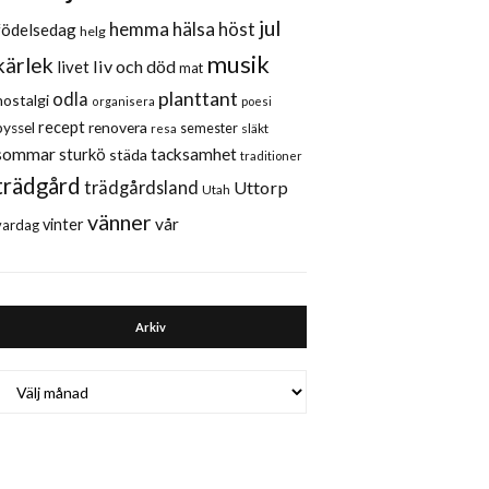
jul
hemma
hälsa
höst
födelsedag
helg
musik
kärlek
liv och död
livet
mat
planttant
odla
nostalgi
organisera
poesi
recept
renovera
pyssel
semester
släkt
resa
sommar
sturkö
tacksamhet
städa
traditioner
trädgård
trädgårdsland
Uttorp
Utah
vänner
vår
vinter
vardag
Arkiv
Arkiv