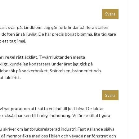
Svara
rt svar på: Lindblom! Jag går förbi lindar på flera ställen
 doften är så ljuvlig. De har precis börjat blomma, lite tidigare
 ett tag i maj.
r i regel rätt äckligt. Tyvärr luktar den mesta
ligt, kunde jag konstatera under året jag gick på
diebesök på sockerbruket, Stärkelsen, bränneriet och
t luktfritt.
Svara
 har pratat om att sätta en lind till just bina. De luktar
också chansen till härlig lindhonung. Vi får se till att göra
 skriver om lantbruksrelaterad industri. Fast gällande själva
 då mormor åkte med oss i bilen och vevade ner fönstret och