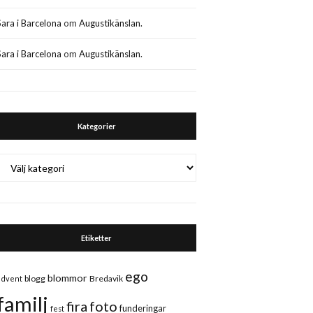
Sara i Barcelona
om
Augustikänslan.
Sara i Barcelona
om
Augustikänslan.
Kategorier
Kategorier
Etiketter
ego
blommor
blogg
Bredavik
advent
familj
fira
foto
funderingar
fest