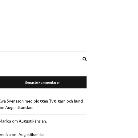
Expand
search
form
Senaste kommentarer
Ewa Svensson med bloggen Tyg, garn och hund
om
Augustikänslan.
Marika
om
Augustikänslan.
Annika
om
Augustikänslan.