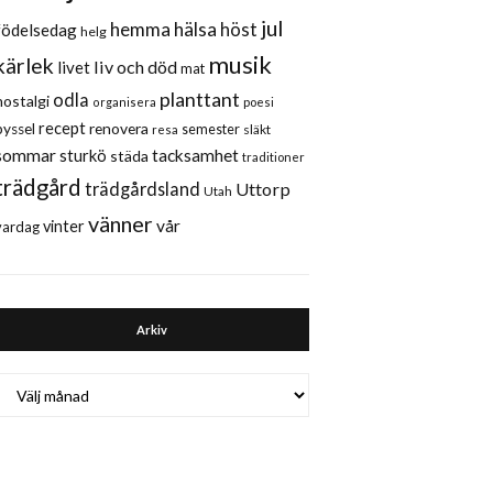
jul
hemma
hälsa
höst
födelsedag
helg
musik
kärlek
liv och död
livet
mat
planttant
odla
nostalgi
organisera
poesi
recept
renovera
pyssel
semester
släkt
resa
sommar
sturkö
tacksamhet
städa
traditioner
trädgård
trädgårdsland
Uttorp
Utah
vänner
vår
vinter
vardag
Arkiv
Arkiv