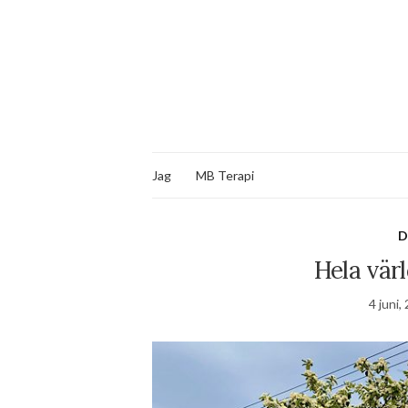
Jag
MB Terapi
D
Hela värl
4 juni,