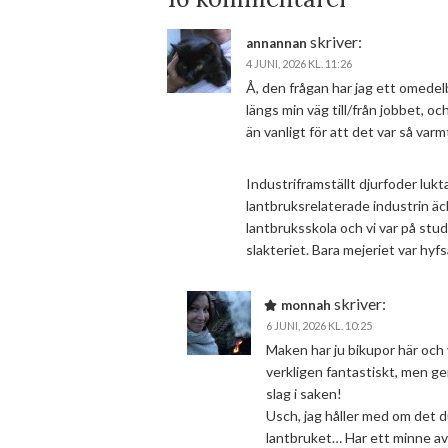
skriver:
annannan
4 JUNI, 2026 KL. 11:26
Å, den frågan har jag ett omedelba
längs min väg till/från jobbet, och
än vanligt för att det var så varmt
Industriframställt djurfoder lukta
lantbruksrelaterade industrin äck
lantbruksskola och vi var på stu
slakteriet. Bara mejeriet var hyfsa
skriver:
monnah
6 JUNI, 2026 KL. 10:25
Maken har ju bikupor här och vi
verkligen fantastiskt, men ger 
slag i saken!
Usch, jag håller med om det du
lantbruket… Har ett minne av