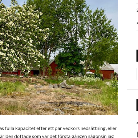
näsas fulla kapacitet efter ett par veckors nedsättning, eller
 världen doftade som var det första gången någonsin jag