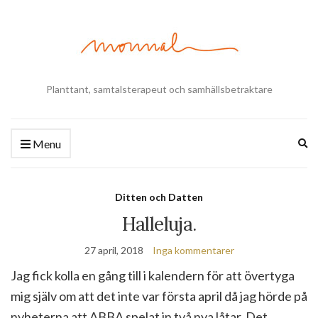
Planttant, samtalsterapeut och samhällsbetraktare
Ex
Menu
se
fo
Ditten och Datten
Halleluja.
27 april, 2018
Inga kommentarer
Jag fick kolla en gång till i kalendern för att övertyga
mig själv om att det inte var första april då jag hörde på
nyheterna att ABBA spelat in två nya låtar. Det