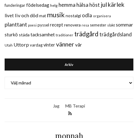
jul
kärlek
hemma
hälsa
höst
födelsedag
funderingar
helg
musik
liv och död
odla
livet
nostalgi
mat
organisera
planttant
sommar
recept
renovera
pyssel
semester
släkt
poesi
resa
trädgård
trädgårdsland
sturkö
tacksamhet
städa
traditioner
vänner
Uttorp
vår
vinter
vardag
Utah
Arkiv
Arkiv
Jag
MB Terapi
monnah