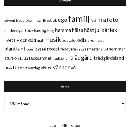
Etiketter
familj
fira
foto
ego
blommor
blogg
Bredavik
advent
fest
jul
kärlek
hemma
hälsa
höst
födelsedag
funderingar
helg
musik
liv och död
odla
livet
nostalgi
mat
organisera
planttant
sommar
recept
renovera
pyssel
semester
släkt
poesi
resa
trädgård
trädgårdsland
sturkö
tacksamhet
städa
traditioner
vänner
Uttorp
vår
vinter
vardag
Utah
Arkiv
Arkiv
Jag
MB Terapi