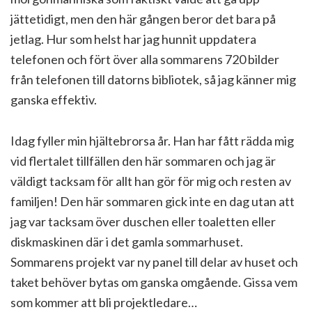
jättetidigt, men den här gången beror det bara på
jetlag. Hur som helst har jag hunnit uppdatera
telefonen och fört över alla sommarens 720 bilder
från telefonen till datorns bibliotek, så jag känner mig
ganska effektiv.
Idag fyller min hjältebrorsa år. Han har fått rädda mig
vid flertalet tillfällen den här sommaren och jag är
väldigt tacksam för allt han gör för mig och resten av
familjen! Den här sommaren gick inte en dag utan att
jag var tacksam över duschen eller toaletten eller
diskmaskinen där i det gamla sommarhuset.
Sommarens projekt var ny panel till delar av huset och
taket behöver bytas om ganska omgående. Gissa vem
som kommer att bli projektledare…