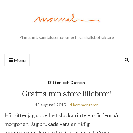
Planttant, samtalsterapeut och samhällsbetraktare
Ex
Menu
se
fo
Ditten och Datten
Grattis min store lillebror!
15 augusti, 2015
4 kommentarer
Här sitter jag uppe fast klockan inte ens är fem på
morgonen. Jag brukade vara en riktig
morgonmänniska som faktiskt valde att gå upp