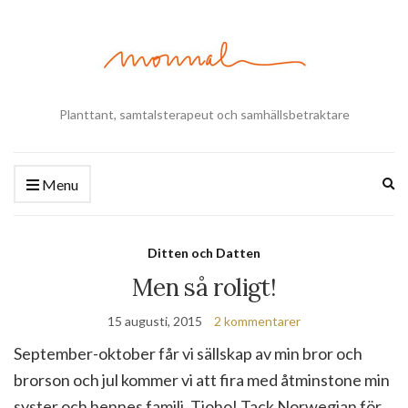
Planttant, samtalsterapeut och samhällsbetraktare
Ex
Menu
se
fo
Ditten och Datten
Men så roligt!
15 augusti, 2015
2 kommentarer
September-oktober får vi sällskap av min bror och
brorson och jul kommer vi att fira med åtminstone min
syster och hennes familj. Tjoho! Tack Norwegian för