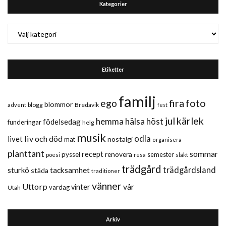
Kategorier
Kategorier
Etiketter
familj
fira
foto
ego
blommor
blogg
Bredavik
advent
fest
jul
kärlek
hemma
hälsa
höst
födelsedag
funderingar
helg
musik
liv och död
odla
livet
nostalgi
mat
organisera
planttant
sommar
recept
renovera
pyssel
semester
släkt
poesi
resa
trädgård
trädgårdsland
sturkö
tacksamhet
städa
traditioner
vänner
Uttorp
vår
vinter
vardag
Utah
Arkiv