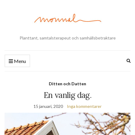
Planttant, samtalsterapeut och samhällsbetraktare
Ex
Menu
se
fo
Ditten och Datten
En vanlig dag.
15 januari, 2020
Inga kommentarer