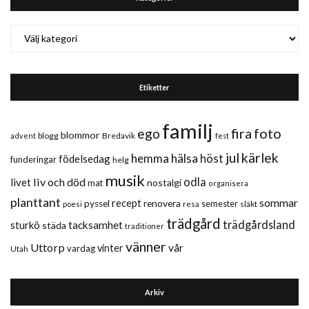
Kategorier
Etiketter
familj
fira
foto
ego
blommor
blogg
Bredavik
advent
fest
jul
kärlek
hemma
hälsa
höst
födelsedag
funderingar
helg
musik
liv och död
odla
livet
nostalgi
mat
organisera
planttant
sommar
recept
renovera
pyssel
semester
släkt
poesi
resa
trädgård
trädgårdsland
sturkö
tacksamhet
städa
traditioner
vänner
Uttorp
vår
vinter
vardag
Utah
Arkiv