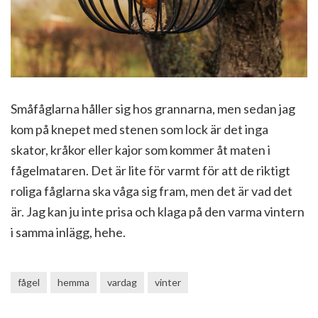
Småfåglarna håller sig hos grannarna, men sedan jag
kom på knepet med stenen som lock är det inga
skator, kråkor eller kajor som kommer åt maten i
fågelmataren. Det är lite för varmt för att de riktigt
roliga fåglarna ska våga sig fram, men det är vad det
är. Jag kan ju inte prisa och klaga på den varma vintern
i samma inlägg, hehe.
fågel
hemma
vardag
vinter